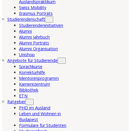
Auslandspraktikum
Swiss Mobility
Erasmus Porträts
Studierendenschaft
Studierendeninitiativen
Alumni
Alumni Jahrbuch
Alumni Porträts
Alumni Organisation
Unishop
Angebote für Studierende
Sprachkurse
Korrekturhilfe
Mentorenprogramm
Karrierezentrum
Bibliothek
ETN
Ratgeber
PHD im Ausland
Leben und Wohnen in
Budapest
Formulare für Studenten