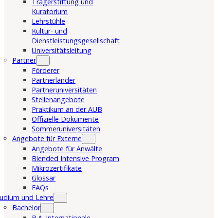
Trägerstiftung und
Kuratorium
Lehrstühle
Kultur- und
Dienstleistungsgesellschaft
Universitätsleitung
Partner
Förderer
Partnerländer
Partneruniversitäten
Stellenangebote
Praktikum an der AUB
Offizielle Dokumente
Sommeruniversitäten
Angebote für Externe
Angebote für Anwälte
Blended Intensive Program
Mikrozertifikate
Glossar
FAQs
udium und Lehre
Bachelor
B.A. Internationale