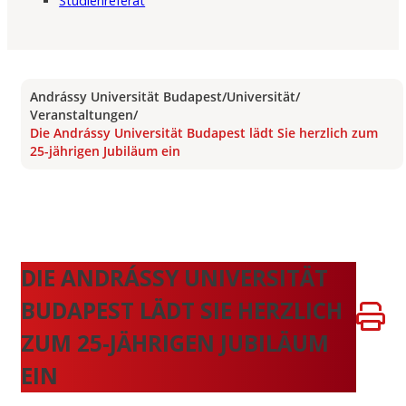
Studienreferat
Andrássy Universität Budapest
/
Universität
/
Veranstaltungen
/
Die Andrássy Universität Budapest lädt Sie herzlich zum
25-jährigen Jubiläum ein
DIE ANDRÁSSY UNIVERSITÄT
BUDAPEST LÄDT SIE HERZLICH
ZUM 25-JÄHRIGEN JUBILÄUM
EIN