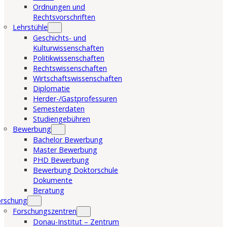
Ordnungen und
Rechtsvorschriften
Lehrstühle
Geschichts- und
Kulturwissenschaften
Politikwissenschaften
Rechtswissenschaften
Wirtschaftswissenschaften
Diplomatie
Herder-/Gastprofessuren
Semesterdaten
Studiengebühren
Bewerbung
Bachelor Bewerbung
Master Bewerbung
PHD Bewerbung
Bewerbung Doktorschule
Dokumente
Beratung
orschung
Forschungszentren
Donau-Institut – Zentrum