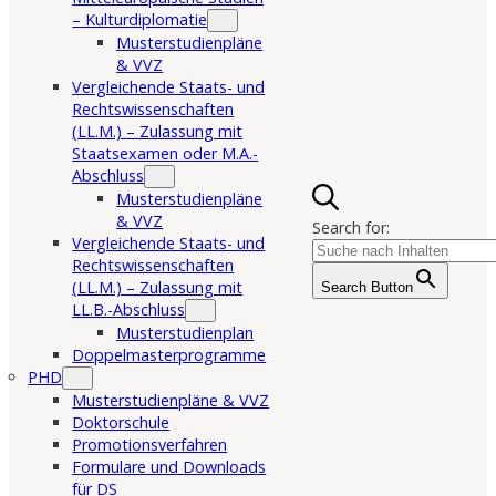
– Kulturdiplomatie
Musterstudienpläne
& VVZ
Vergleichende Staats- und
Rechtswissenschaften
(LL.M.) – Zulassung mit
Staatsexamen oder M.A.-
Abschluss
Musterstudienpläne
& VVZ
Search for:
Vergleichende Staats- und
Rechtswissenschaften
(LL.M.) – Zulassung mit
Search Button
LL.B.-Abschluss
Musterstudienplan
Doppelmasterprogramme
PHD
Musterstudienpläne & VVZ
Doktorschule
Promotionsverfahren
Formulare und Downloads
für DS