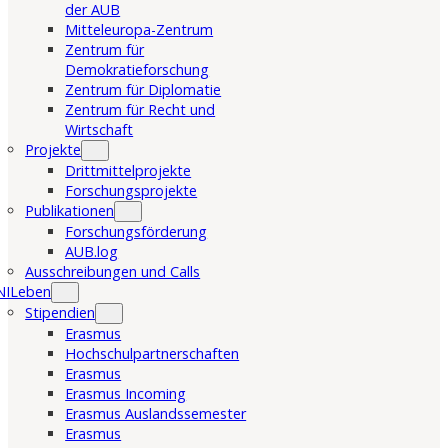
der AUB
Mitteleuropa-Zentrum
Zentrum für
Demokratieforschung
Zentrum für Diplomatie
Zentrum für Recht und
Wirtschaft
Projekte
Drittmittelprojekte
Forschungsprojekte
Publikationen
Forschungsförderung
AUB.log
Ausschreibungen und Calls
NILeben
Stipendien
Erasmus
Hochschulpartnerschaften
Erasmus
Erasmus Incoming
Erasmus Auslandssemester
Erasmus