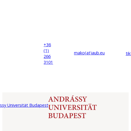
+36
(1)
mako(at)
aub
.eu
ti
266
3101