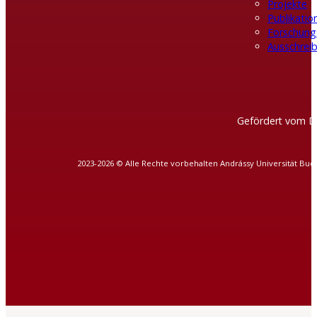
Projekte
Publikatio
Forschung
Ausschreib
Gefördert vom D
2023-2026 © Alle Rechte vorbehalten Andrássy Universität Bud