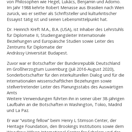
von Philosophen wie Hegel, Lukács, Benjamin und Adorno.
Im Jahr 1988 kehrte Robert Menasse aus Brasilien nach Wien
zurück, wo er seither als Schriftsteller und kulturkritischer
Essayist tätig ist und seinen Lebensmittelpunkt hat.
Dr. Heinrich Kreft M.A., B.A. (USA), ist Inhaber des Lehrstuhls
für Diplomatie II, Studiengangsleiter Internationale
Beziehungen und Europäische Studien sowie Leiter des
Zentrums für Diplomatie der
Andrássy Universität Budapest.
Zuvor war er Botschafter der Bundesrepublik Deutschland
im Großherzogtum Luxemburg (Juli 2016-August 2020),
Sonderbotschafter für den interkulturellen Dialog und für die
internationalen wissenschaftlichen Beziehungen sowie
stellvertretender Leiter des Planungsstabs des Auswärtigen
Amts
Weitere Verwendungen führten ihn in seiner über 38-jährigen
Laufbahn an die Botschaften in Washington, Tokio, Madrid
und La Paz.
Er war “visiting fellow” beim Henry L Stimson Center, der
Heritage Foundation, den Brookings Institutions sowie dem