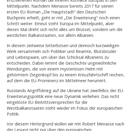
erschienenen Roman die inneren Konflikte Europas in den
Mittelpunkt. Nachdem Menasse bereits 2017 für seinen
ersten EU-Roman „Die Hauptstadt“ den Deutschen
Buchpreis erhielt, geht er mit „Die Erweiterung“ noch einen
Schritt weiter. Erneut steht Europa im Mittelpunkt, aber
dieses Mal dreht sich nicht alles um Brüssel, sondern um die
westlichen Balkanstaaten, vor allem Albanien.
In diesem zeitweise bitterbösen und dennoch kurzweiligen
Werk versammeln sich Politiker und Beamte, Blutsbrüder
und Liebespaare, um über das Schicksal Albaniens zu
entscheiden. Dabei nimmt die Geschichte ungewöhnliche
Wendungen, die von einem mysteriösen Helm mit
gehörntem Ziegenkopf bis zu einem Kreuzfahrtschiff reichen,
auf dem die EU-Prominenz im Mittelmeer herumirrt.
Russlands Angriffskrieg auf die Ukraine hat zweifellos der EU-
Erweiterungspolitik eine neue Dynamik verliehen. Das nicht
eingelöste EU-Beitrittsversprechen für die
Westbalkanstaaten steht wieder im Fokus der europäischen
Politik.
Vor diesem Hintergrund wollen wir mit Robert Menasse nach
der Lesung nicht nur über den europäischen