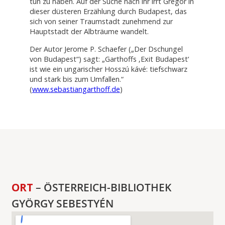
tun zu haben. Auf der Suche nach ihr irrt Gregor in
dieser düsteren Erzählung durch Budapest, das
sich von seiner Traumstadt zunehmend zur
Hauptstadt der Albträume wandelt.
Der Autor Jerome P. Schaefer („Der Dschungel
von Budapest“) sagt: „Garthoffs ‚Exit Budapest‘
ist wie ein ungarischer Hosszú kávé: tiefschwarz
und stark bis zum Umfallen.“
(
www.sebastiangarthoff.de
)
ORT
– ÖSTERREICH-BIBLIOTHEK
GYÖRGY SEBESTYÉN