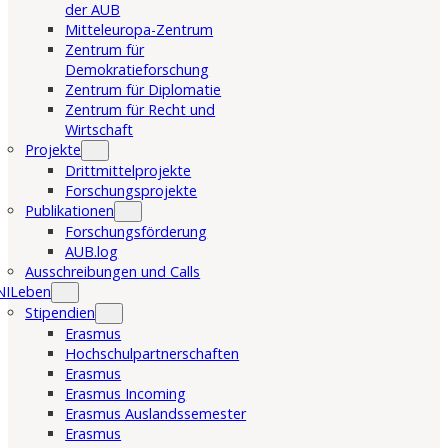
der AUB
Mitteleuropa-Zentrum
Zentrum für
Demokratieforschung
Zentrum für Diplomatie
Zentrum für Recht und
Wirtschaft
Projekte
Drittmittelprojekte
Forschungsprojekte
Publikationen
Forschungsförderung
AUB.log
Ausschreibungen und Calls
NILeben
Stipendien
Erasmus
Hochschulpartnerschaften
Erasmus
Erasmus Incoming
Erasmus Auslandssemester
Erasmus