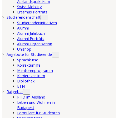
Auslandspraktikum
Swiss Mobility
Erasmus Porträts
Studierendenschaft
Studierendeninitiativen
Alumni
Alumni Jahrbuch
Alumni Porträts
Alumni Organisation
Unishop
Angebote für Studierende
Sprachkurse
Korrekturhilfe
Mentorenprogramm
Karrierezentrum
Bibliothek
ETN
Ratgeber
PHD im Ausland
Leben und Wohnen in
Budapest
Formulare für Studenten