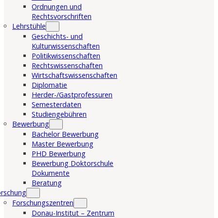
Ordnungen und
Rechtsvorschriften
Lehrstühle
Geschichts- und
Kulturwissenschaften
Politikwissenschaften
Rechtswissenschaften
Wirtschaftswissenschaften
Diplomatie
Herder-/Gastprofessuren
Semesterdaten
Studiengebühren
Bewerbung
Bachelor Bewerbung
Master Bewerbung
PHD Bewerbung
Bewerbung Doktorschule
Dokumente
Beratung
orschung
Forschungszentren
Donau-Institut – Zentrum