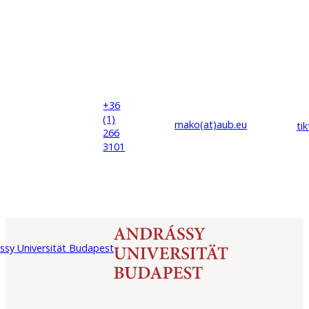
+36
(1)
mako(at)
aub
.eu
ti
266
3101