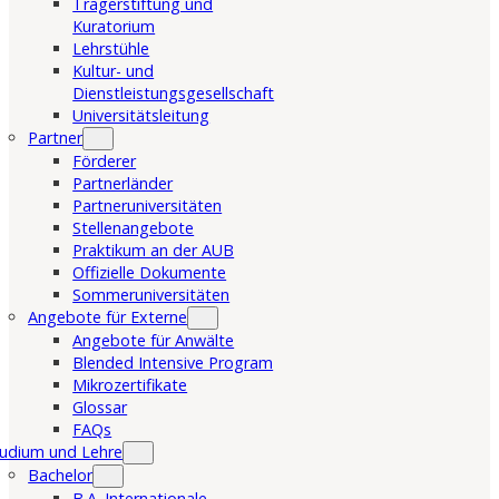
Trägerstiftung und
Kuratorium
Lehrstühle
Kultur- und
Dienstleistungsgesellschaft
Universitätsleitung
Partner
Förderer
Partnerländer
Partneruniversitäten
Stellenangebote
Praktikum an der AUB
Offizielle Dokumente
Sommeruniversitäten
Angebote für Externe
Angebote für Anwälte
Blended Intensive Program
Mikrozertifikate
Glossar
FAQs
udium und Lehre
Bachelor
B.A. Internationale