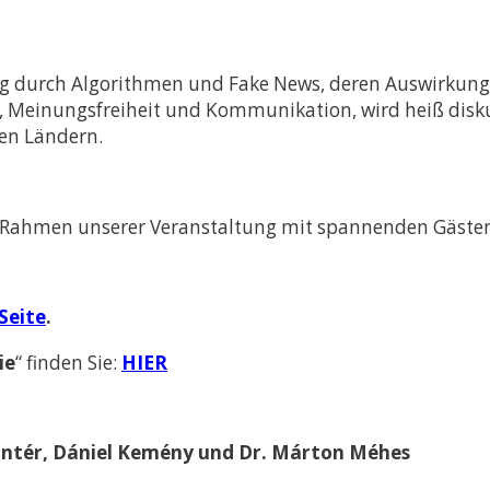
s- und
 (LL.M.) –
Abschluss
ung durch Algorithmen und Fake News, deren Auswirkung
, Meinungsfreiheit und Kommunikation, wird heiß disku
ramme
en Ländern.
im Rahmen unserer Veranstaltung mit spannenden Gästen
Seite
.
ie
“ finden Sie:
HIER
 Pintér, Dániel Kemény und Dr. Márton Méhes