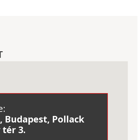
T
e:
, Budapest, Pollack
tér 3.