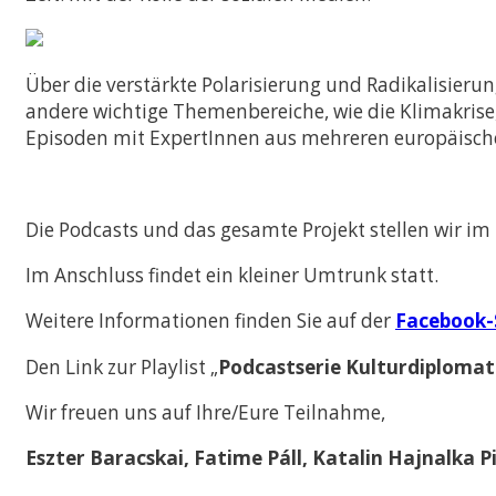
Vergleichende Staat
Rechtswissenschaften
Zulassung mit LL.B.-
Musterstudienplan
Über die verstärkte Polarisierung und Radikalisier
andere wichtige Themenbereiche, wie die Klimakrise
Doppelmasterprog
Episoden mit ExpertInnen aus mehreren europäisch
Die Podcasts und das gesamte Projekt stellen wir 
Im Anschluss findet ein kleiner Umtrunk statt.
Weitere Informationen finden Sie auf der
Facebook-
Den Link zur Playlist „
Podcastserie Kulturdiplomat
Wir freuen uns auf Ihre/Eure Teilnahme,
Eszter Baracskai, Fatime Páll, Katalin Hajnalka