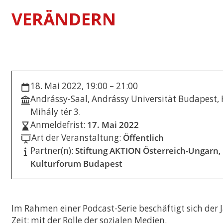
VERÄNDERN
International Econo
Business
Musterstudienplän
VVZ
Management and Le
Musterstudienplän
18. Mai 2022, 19:00 – 21:00
VVZ
Andrássy-Saal, Andrássy Universität Budapest, 
Mitteleuropäische S
Mihály tér 3.
Kulturdiplomatie
Anmeldefrist:
17. Mai 2022
Musterstudienplän
Art der Veranstaltung:
Öffentlich
VVZ
Partner(n):
Stiftung AKTION Österreich-Ungarn,
Vergleichende Staat
Kulturforum Budapest
Rechtswissenschaften
Zulassung mit Staa
oder M.A.-Abschluss
Musterstudienplän
Im Rahmen einer Podcast-Serie beschäftigt sich de
VVZ
Zeit: mit der Rolle der sozialen Medien.