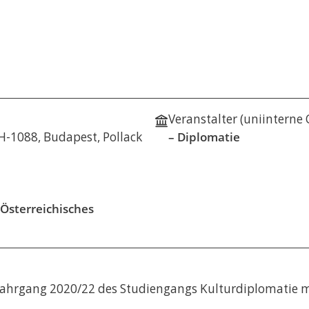
STUDIENGE
my and
e &
adership
e &
Veranstalter (uniinterne
H-1088, Budapest, Pollack
– Diplomatie
tudien –
e &
 Österreichisches
s- und
 (LL.M.) –
tsexamen
e &
r Jahrgang 2020/22 des Studiengangs Kulturdiplomati