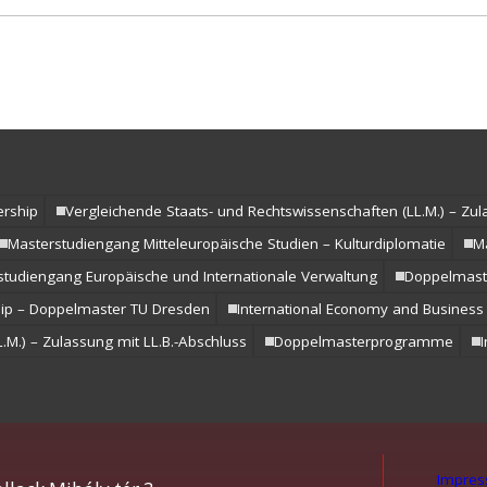
rship
Vergleichende Staats- und Rechtswissenschaften (LL.M.) – Zu
Masterstudiengang Mitteleuropäische Studien – Kulturdiplomatie
M
studiengang Europäische und Internationale Verwaltung
Doppelmas
p – Doppelmaster TU Dresden
International Economy and Busines
.M.) – Zulassung mit LL.B.-Abschluss
Doppelmasterprogramme
Impre