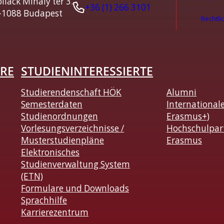
llack Mihály tér 3.
+36 (1) 266 3101
-1088 Budapest
Rechtli
RE
STUDIENINTERESSIERTE
Studierendenschaft HÖK
Alumni
Semesterdaten
International
Studienordnungen
Erasmus+)
Vorlesungsverzeichnisse /
Hochschulpar
Musterstudienpläne
Erasmus
Elektronisches
Studienverwaltung System
(ETN)
Formulare und Downloads
Sprachhilfe
Karrierezentrum