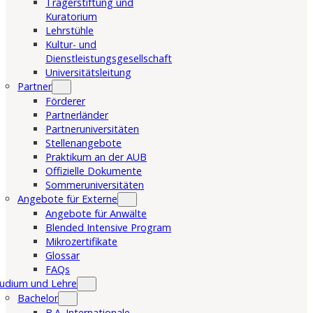
Trägerstiftung und
Kuratorium
Lehrstühle
Kultur- und
Dienstleistungsgesellschaft
Universitätsleitung
Partner
Förderer
Partnerländer
Partneruniversitäten
Stellenangebote
Praktikum an der AUB
Offizielle Dokumente
Sommeruniversitäten
Angebote für Externe
Angebote für Anwälte
Blended Intensive Program
Mikrozertifikate
Glossar
FAQs
udium und Lehre
Bachelor
B.A. Internationale