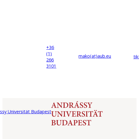
+36
(1)
mako(at)
aub
.eu
ti
266
3101