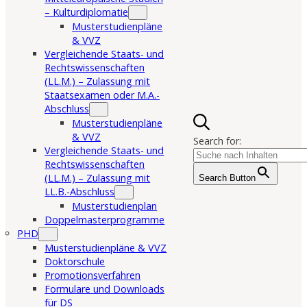
– Kulturdiplomatie
Musterstudienpläne
& VVZ
Vergleichende Staats- und
Rechtswissenschaften
(LL.M.) – Zulassung mit
Staatsexamen oder M.A.-
Abschluss
Musterstudienpläne
& VVZ
Search for:
Vergleichende Staats- und
Rechtswissenschaften
(LL.M.) – Zulassung mit
Search Button
LL.B.-Abschluss
Musterstudienplan
Doppelmasterprogramme
PHD
Musterstudienpläne & VVZ
Doktorschule
Promotionsverfahren
Formulare und Downloads
für DS