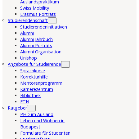
Auslandspraktikum
Swiss Mobility
Erasmus Porträts
Studierendenschaft
Studierendeninitiativen
Alumni
Alumni Jahrbuch
Alumni Porträts
Alumni Organisation
Unishop
Angebote für Studierende
Sprachkurse
Korrekturhilfe
Mentorenprogramm
Karrierezentrum
Bibliothek
ETN
Ratgeber
PHD im Ausland
Leben und Wohnen in
Budapest
Formulare für Studenten