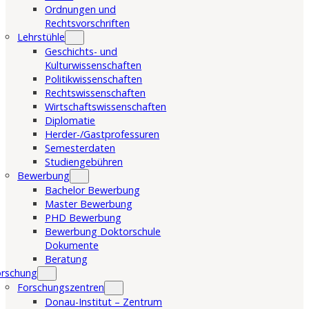
Ordnungen und
Rechtsvorschriften
Lehrstühle
Geschichts- und
Kulturwissenschaften
Politikwissenschaften
Rechtswissenschaften
Wirtschaftswissenschaften
Diplomatie
Herder-/Gastprofessuren
Semesterdaten
Studiengebühren
Bewerbung
Bachelor Bewerbung
Master Bewerbung
PHD Bewerbung
Bewerbung Doktorschule
Dokumente
Beratung
orschung
Forschungszentren
Donau-Institut – Zentrum