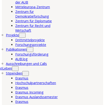
der AUB
Mitteleuropa-Zentrum
Zentrum für
Demokratieforschung
Zentrum für Diplomatie
Zentrum für Recht und
Wirtschaft
Projekte
Drittmittelprojekte
Forschungsprojekte
Publikationen
Forschungsförderung
AUB.log
Ausschreibungen und Calls
NILeben
Stipendien
Erasmus
Hochschulpartnerschaften
Erasmus
Erasmus Incoming
Erasmus Auslandssemester
Erasmus