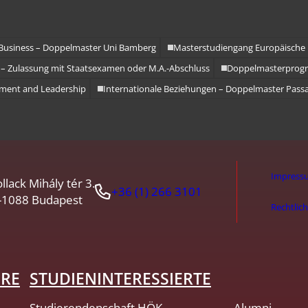
Business – Doppelmaster Uni Bamberg
Masterstudiengang Europäische 
) – Zulassung mit Staatsexamen oder M.A.-Abschluss
Doppelmasterpro
ment and Leadership
Internationale Beziehungen – Doppelmaster Pass
Impress
llack Mihály tér 3.
+36 (1) 266 3101
-1088 Budapest
Rechtlic
HRE
STUDIENINTERESSIERTE
Studierendenschaft HÖK
Alumni