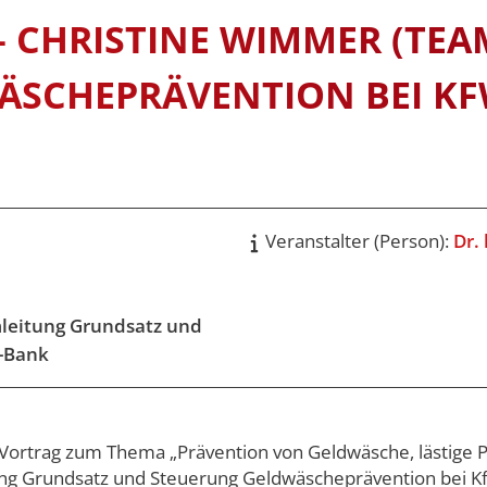
y and
Universitätsleitung
SEMESTERD
SOMMERUNI
 CHRISTINE WIMMER (TE
STUDIENGE
 & VVZ
SCHEPRÄVENTION BEI KF
ership
 & VVZ
dien –
 & VVZ
Veranstalter (Person):
Dr.
 und
(LL.M.) –
examen oder
leitung Grundsatz und
 & VVZ
-Bank
 und
(LL.M.) –
bschluss
trag zum Thema „Prävention von Geldwäsche, lästige Pflic
ng Grundsatz und Steuerung Geldwäscheprävention bei K