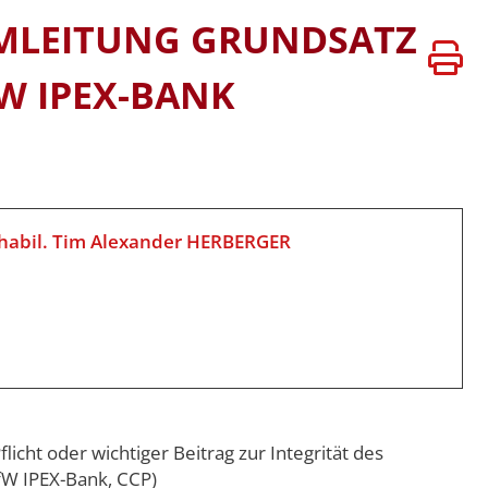
ATEN
VERSITÄTEN
AMLEITUNG GRUNDSATZ
BÜHREN
W IPEX-BANK
 habil. Tim Alexander HERBERGER
ht oder wichtiger Beitrag zur Integrität des
fW IPEX-Bank, CCP)