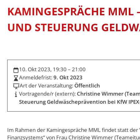
Swiss Mobility
International Econom
STUDIENFÜHRER
KAMINGESPRÄCHE MML –
Erasmus Porträts
Business
Musterstudienpläne
UND STEUERUNG GELDWÄ
Management and Lead
Musterstudienpläne
Mitteleuropäische Stu
Kulturdiplomatie
Musterstudienpläne
10. Okt 2023, 19:30 – 21:00
Vergleichende Staats-
Anmeldefrist:
9. Okt 2023
Rechtswissenschaften 
Zulassung mit Staats
Art der Veranstaltung:
Öffentlich
M.A.-Abschluss
Vortragende/r (extern):
Christine Wimmer (Team
Musterstudienpläne
Steuerung Geldwäscheprävention bei KfW IPEX
Vergleichende Staats-
Rechtswissenschaften 
Zulassung mit LL.B.-A
Im Rahmen der Kamingespräche MML findet statt der Vor
Musterstudienplan
Finanzsystems“ von Frau Christine Wimmer (Teameitu