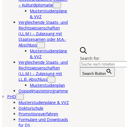
– Kulturdiplomatie
Musterstudienpläne
& VVZ
Vergleichende Staats- und
Rechtswissenschaften
(LL.M.) – Zulassung mit
Staatsexamen oder M.A.-
Abschluss
Musterstudienpläne
& VVZ
Search for:
Vergleichende Staats- und
Rechtswissenschaften
(LL.M.) – Zulassung mit
Search Button
LL.B.-Abschluss
Musterstudienplan
Doppelmasterprogramme
PHD
Musterstudienpläne & VVZ
Doktorschule
Promotionsverfahren
Formulare und Downloads
für DS