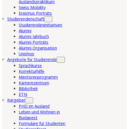
Auslandspraktikum
Swiss Mobility
Erasmus Porträts
Studierendenschaft
Studierendeninitiativen
Alumni
Alumni Jahrbuch
Alumni Porträts
Alumni Organisation
Unishop
Angebote für Studierende
Sprachkurse
Korrekturhilfe
Mentorenprogramm
Karrierezentrum
Bibliothek
ETN
Ratgeber
PHD im Ausland
Leben und Wohnen in
Budapest
Formulare für Studenten