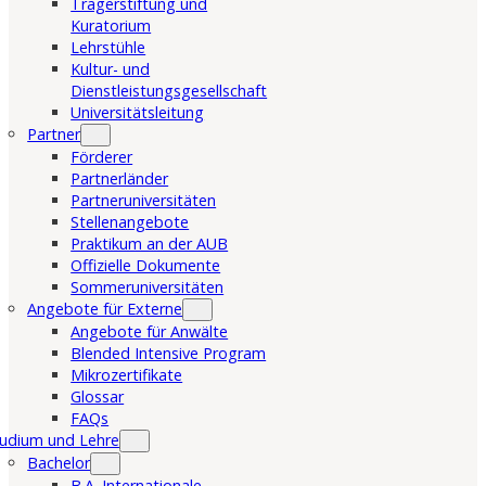
Trägerstiftung und
Kuratorium
Lehrstühle
Kultur- und
Dienstleistungsgesellschaft
Universitätsleitung
Partner
Förderer
Partnerländer
Partneruniversitäten
Stellenangebote
Praktikum an der AUB
Offizielle Dokumente
Sommeruniversitäten
Angebote für Externe
Angebote für Anwälte
Blended Intensive Program
Mikrozertifikate
Glossar
FAQs
udium und Lehre
Bachelor
B.A. Internationale