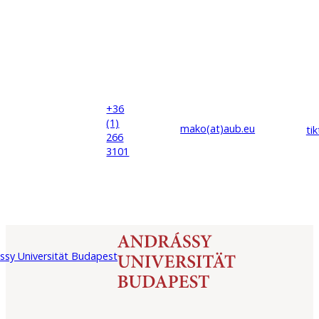
+36
(1)
mako(at)
aub
.eu
ti
266
3101