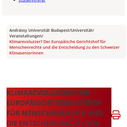
Studienreferat
Andrássy Universität Budapest
/
Universität
/
Veranstaltungen
/
Klimarevoluzzer? Der Europäische Gerichtshof für
Menschenrechte und die Entscheidung zu den Schweizer
Klimaseniorinnen
KLIMAREVOLUZZER? DER
EUROPÄISCHE GERICHTSHOF
FÜR MENSCHENRECHTE UND
DIE ENTSCHEIDUNG ZU DEN