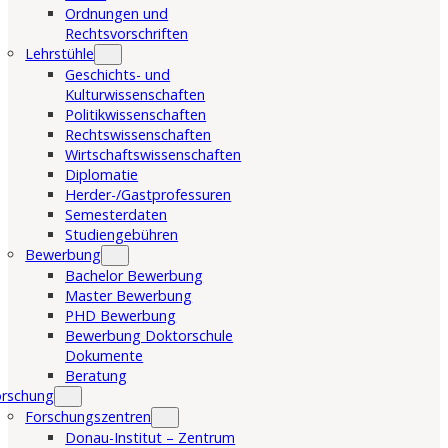
Ordnungen und
Rechtsvorschriften
Lehrstühle
Geschichts- und
Kulturwissenschaften
Politikwissenschaften
Rechtswissenschaften
Wirtschaftswissenschaften
Diplomatie
Herder-/Gastprofessuren
Semesterdaten
Studiengebühren
Bewerbung
Bachelor Bewerbung
Master Bewerbung
PHD Bewerbung
Bewerbung Doktorschule
Dokumente
Beratung
orschung
Forschungszentren
Donau-Institut – Zentrum