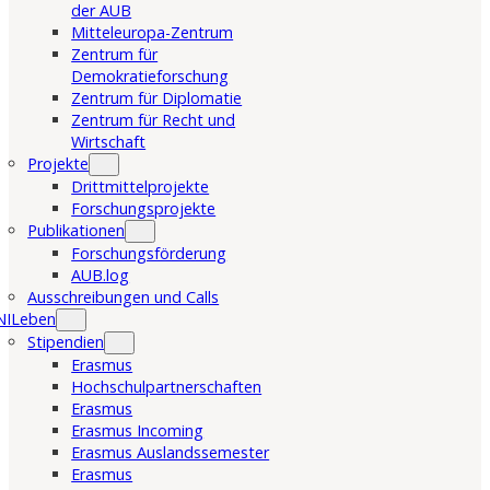
der AUB
Mitteleuropa-Zentrum
Zentrum für
Demokratieforschung
Zentrum für Diplomatie
Zentrum für Recht und
Wirtschaft
Projekte
Drittmittelprojekte
Forschungsprojekte
Publikationen
Forschungsförderung
AUB.log
Ausschreibungen und Calls
NILeben
Stipendien
Erasmus
Hochschulpartnerschaften
Erasmus
Erasmus Incoming
Erasmus Auslandssemester
Erasmus