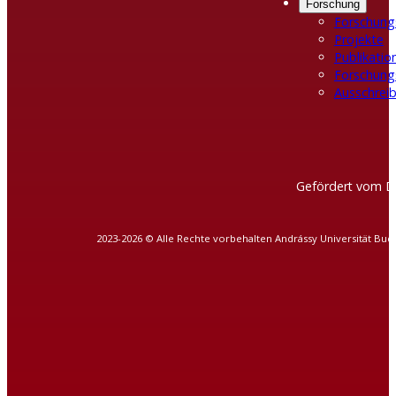
Forschung
Forschung
Projekte
Publikatio
Forschung
Ausschreib
Gefördert vom D
2023-2026 © Alle Rechte vorbehalten Andrássy Universität Bud