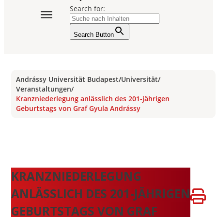
Search for:
Search Button
Andrássy Universität Budapest
/
Universität
/
Veranstaltungen
/
Kranzniederlegung anlässlich des 201-jährigen
Geburtstags von Graf Gyula Andrássy
KRANZNIEDERLEGUNG
ANLÄSSLICH DES 201-JÄHRIGEN
GEBURTSTAGS VON GRAF