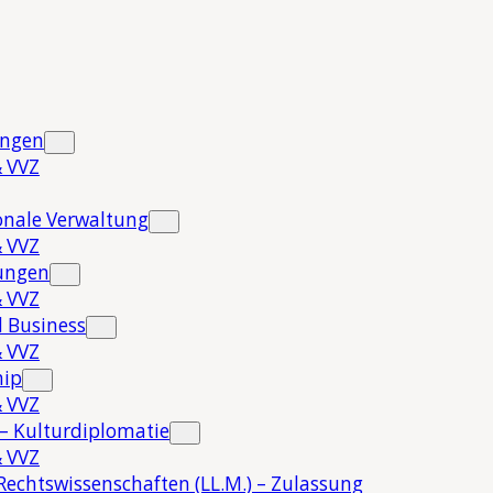
ungen
 VVZ
onale Verwaltung
 VVZ
hungen
 VVZ
 Business
 VVZ
hip
 VVZ
 – Kulturdiplomatie
 VVZ
Rechtswissenschaften (LL.M.) – Zulassung