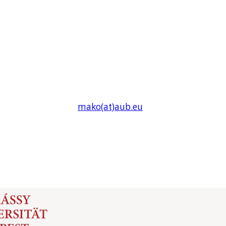
mako(at)
aub
.eu