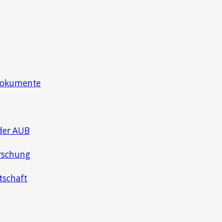
Dokumente
der AUB
rschung
tschaft