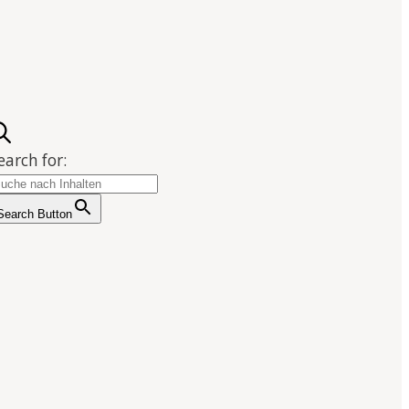
earch for:
Search Button