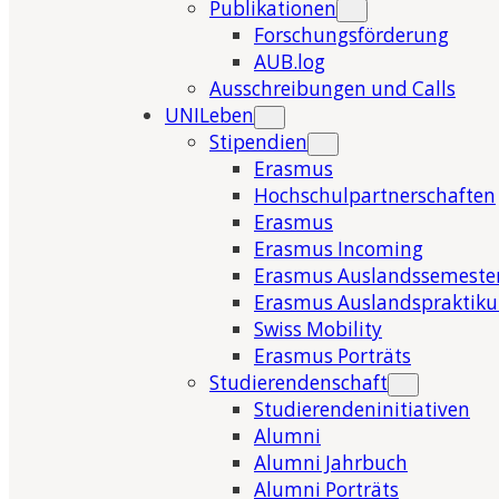
Publikationen
Forschungsförderung
AUB.log
Ausschreibungen und Calls
UNILeben
Stipendien
Erasmus
Hochschulpartnerschaften
Erasmus
Erasmus Incoming
Erasmus Auslandssemeste
Erasmus Auslandspraktik
Swiss Mobility
Erasmus Porträts
Studierendenschaft
Studierendeninitiativen
Alumni
Alumni Jahrbuch
Alumni Porträts