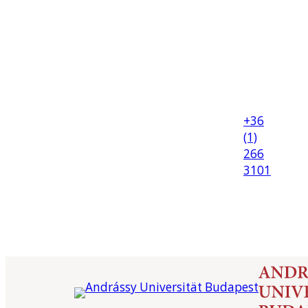
+36
(1)
266
3101