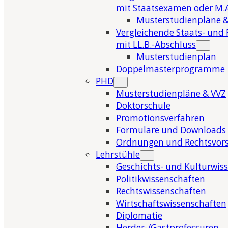
mit Staatsexamen oder M.A
Musterstudienpläne &
Vergleichende Staats- und 
mit LL.B.-Abschluss
Musterstudienplan
Doppelmasterprogramme
PHD
Musterstudienpläne & VVZ
Doktorschule
Promotionsverfahren
Formulare und Downloads 
Ordnungen und Rechtsvors
Lehrstühle
Geschichts- und Kulturwis
Politikwissenschaften
Rechtswissenschaften
Wirtschaftswissenschaften
Diplomatie
Herder-/Gastprofessuren