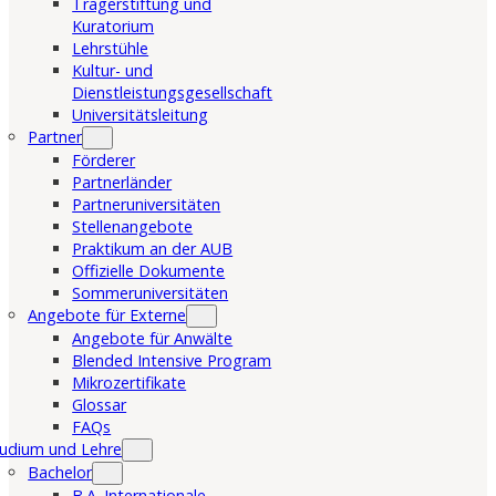
Trägerstiftung und
Kuratorium
Lehrstühle
Kultur- und
Dienstleistungsgesellschaft
Universitätsleitung
Partner
Förderer
Partnerländer
Partneruniversitäten
Stellenangebote
Praktikum an der AUB
Offizielle Dokumente
Sommeruniversitäten
Angebote für Externe
Angebote für Anwälte
Blended Intensive Program
Mikrozertifikate
Glossar
FAQs
udium und Lehre
Bachelor
B.A. Internationale