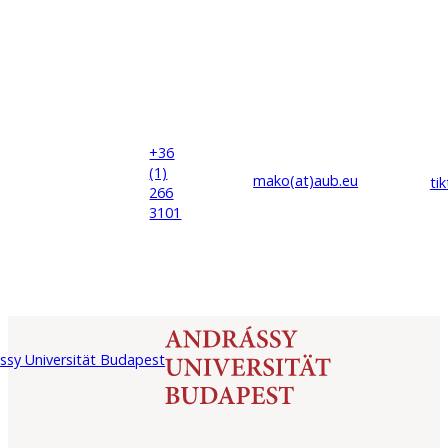
+36
(1)
mako(at)
aub
.eu
ti
266
3101