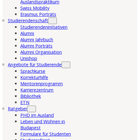
Auslandspraktikum
Swiss Mobility
Erasmus Porträts
Studierendenschaft
Studierendeninitiativen
Alumni
Alumni Jahrbuch
Alumni Porträts
Alumni Organisation
Unishop
Angebote für Studierende
Sprachkurse
Korrekturhilfe
Mentorenprogramm
Karrierezentrum
Bibliothek
ETN
Ratgeber
PHD im Ausland
Leben und Wohnen in
Budapest
Formulare für Studenten