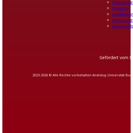
Forschung
Projekte
Publikatio
Forschung
Ausschreib
Gefördert vom D
2023-2026 © Alle Rechte vorbehalten Andrássy Universität Bud