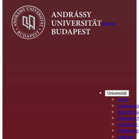
aub.eu
Universität
Profil
Organisat
Aktuelle N
Andrássy 
Angebote 
Stellenan
Unishop