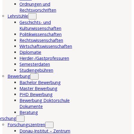
Ordnungen und
Rechtsvorschriften
Lehrstühle
Geschichts- und
Kulturwissenschaften
Politikwissenschaften
Rechtswissenschaften
Wirtschaftswissenschaften
Diplomatie
Herder-/Gastprofessuren
Semesterdaten
Studiengebühren
Bewerbung
Bachelor Bewerbung
Master Bewerbung
PHD Bewerbung
Bewerbung Doktorschule
Dokumente
Beratung
orschung
Forschungszentren
Donau-Institut – Zentrum