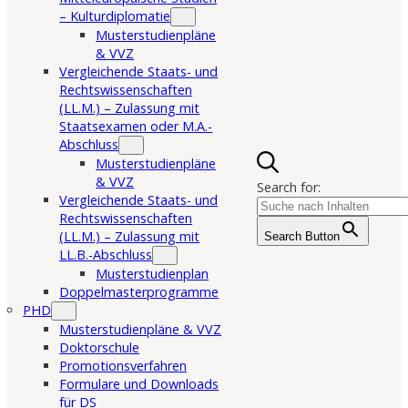
– Kulturdiplomatie
Musterstudienpläne
& VVZ
Vergleichende Staats- und
Rechtswissenschaften
(LL.M.) – Zulassung mit
Staatsexamen oder M.A.-
Abschluss
Musterstudienpläne
& VVZ
Search for:
Vergleichende Staats- und
Rechtswissenschaften
(LL.M.) – Zulassung mit
Search Button
LL.B.-Abschluss
Musterstudienplan
Doppelmasterprogramme
PHD
Musterstudienpläne & VVZ
Doktorschule
Promotionsverfahren
Formulare und Downloads
für DS