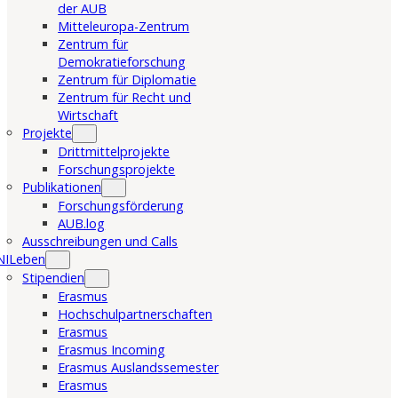
der AUB
Mitteleuropa-Zentrum
Zentrum für
Demokratieforschung
Zentrum für Diplomatie
Zentrum für Recht und
Wirtschaft
Projekte
Drittmittelprojekte
Forschungsprojekte
Publikationen
Forschungsförderung
AUB.log
Ausschreibungen und Calls
NILeben
Stipendien
Erasmus
Hochschulpartnerschaften
Erasmus
Erasmus Incoming
Erasmus Auslandssemester
Erasmus