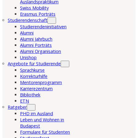
Auslandspraktikum
Swiss Mobility
Erasmus Porträts
Studierendenschaft
Studierendeninitiativen
Alumni
Alumni Jahrbuch
Alumni Porträts
Alumni Organisation
Unishop
Angebote für Studierende
Sprachkurse
Korrekturhilfe
Mentorenprogramm
Karrierezentrum
Bibliothek
ETN
Ratgeber
PHD im Ausland
Leben und Wohnen in
Budapest
Formulare für Studenten