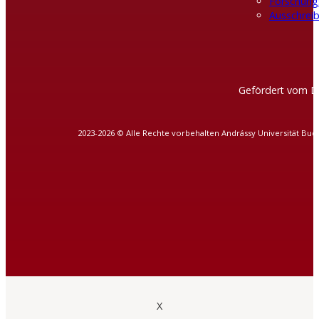
Forschung
Ausschreib
Gefördert vom D
2023-2026 © Alle Rechte vorbehalten Andrássy Universität Bud
X