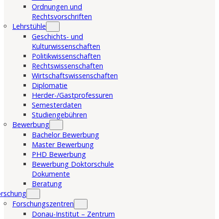
Ordnungen und
Rechtsvorschriften
Lehrstühle
Geschichts- und
Kulturwissenschaften
Politikwissenschaften
Rechtswissenschaften
Wirtschaftswissenschaften
Diplomatie
Herder-/Gastprofessuren
Semesterdaten
Studiengebühren
Bewerbung
Bachelor Bewerbung
Master Bewerbung
PHD Bewerbung
Bewerbung Doktorschule
Dokumente
Beratung
orschung
Forschungszentren
Donau-Institut – Zentrum