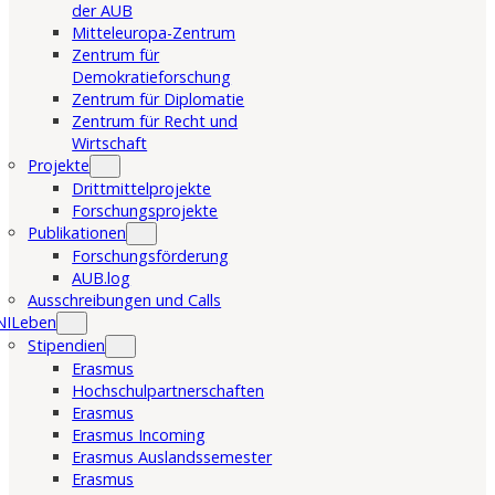
der AUB
Mitteleuropa-Zentrum
Zentrum für
Demokratieforschung
Zentrum für Diplomatie
Zentrum für Recht und
Wirtschaft
Projekte
Drittmittelprojekte
Forschungsprojekte
Publikationen
Forschungsförderung
AUB.log
Ausschreibungen und Calls
NILeben
Stipendien
Erasmus
Hochschulpartnerschaften
Erasmus
Erasmus Incoming
Erasmus Auslandssemester
Erasmus