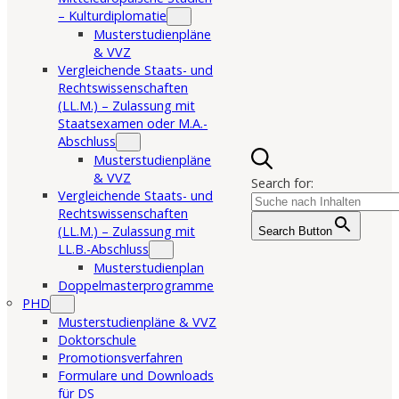
– Kulturdiplomatie
Musterstudienpläne
& VVZ
Vergleichende Staats- und
Rechtswissenschaften
(LL.M.) – Zulassung mit
Staatsexamen oder M.A.-
Abschluss
Musterstudienpläne
& VVZ
Search for:
Vergleichende Staats- und
Rechtswissenschaften
(LL.M.) – Zulassung mit
Search Button
LL.B.-Abschluss
Musterstudienplan
Doppelmasterprogramme
PHD
Musterstudienpläne & VVZ
Doktorschule
Promotionsverfahren
Formulare und Downloads
für DS