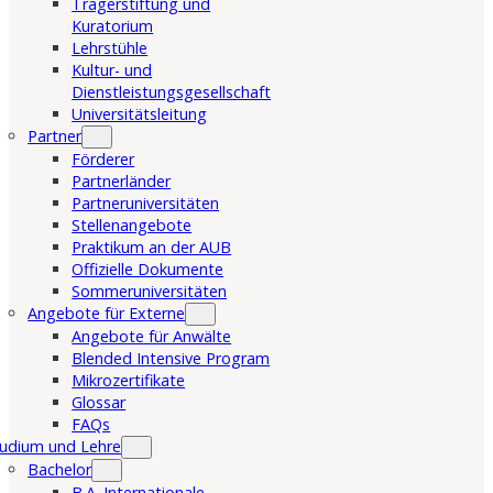
Trägerstiftung und
Kuratorium
Lehrstühle
Kultur- und
Dienstleistungsgesellschaft
Universitätsleitung
Partner
Förderer
Partnerländer
Partneruniversitäten
Stellenangebote
Praktikum an der AUB
Offizielle Dokumente
Sommeruniversitäten
Angebote für Externe
Angebote für Anwälte
Blended Intensive Program
Mikrozertifikate
Glossar
FAQs
udium und Lehre
Bachelor
B.A. Internationale