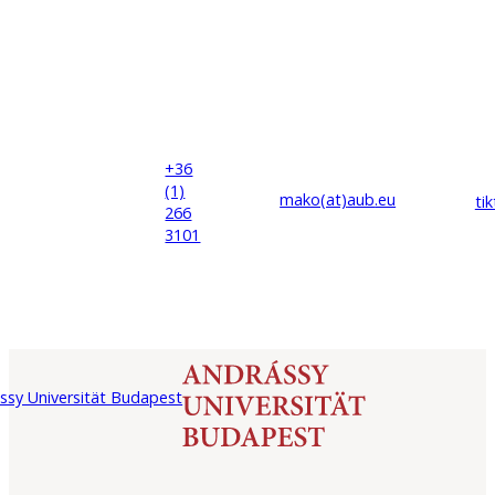
+36
(1)
mako(at)
aub
.eu
ti
266
3101