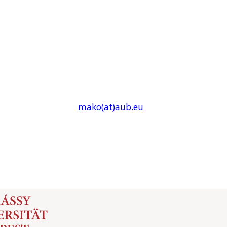
mako(at)
aub
.eu