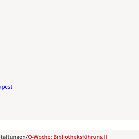
apest
staltungen
/
O-Woche: Bibliotheksführung II