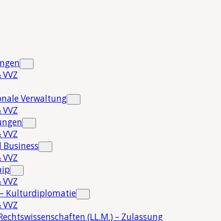
ungen
 VVZ
onale Verwaltung
 VVZ
hungen
 VVZ
 Business
 VVZ
hip
 VVZ
 – Kulturdiplomatie
 VVZ
Rechtswissenschaften (LL.M.) – Zulassung