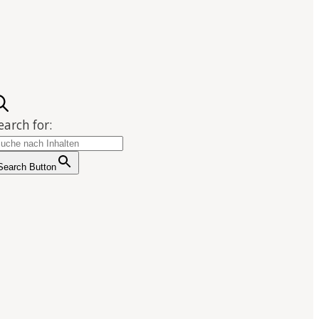
earch for:
Search Button