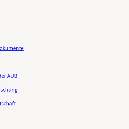
Dokumente
der AUB
rschung
tschaft