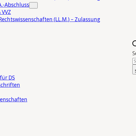
.-Abschluss
 VVZ
Rechtswissenschaften (LL.M.) – Zulassung
S
für DS
chriften
senschaften