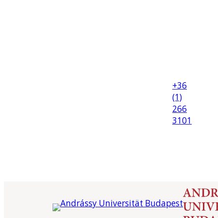
+36
(1)
266
3101