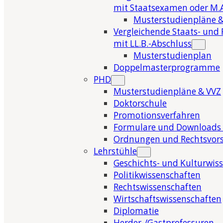
mit Staatsexamen oder M.A
Musterstudienpläne &
Vergleichende Staats- und 
mit LL.B.-Abschluss
Musterstudienplan
Doppelmasterprogramme
PHD
Musterstudienpläne & VVZ
Doktorschule
Promotionsverfahren
Formulare und Downloads 
Ordnungen und Rechtsvors
Lehrstühle
Geschichts- und Kulturwis
Politikwissenschaften
Rechtswissenschaften
Wirtschaftswissenschaften
Diplomatie
Herder-/Gastprofessuren