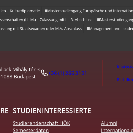
ien – Kulturdiplomatie
Masterstudiengang Europäische und Internation
ssenschaften (LL.M.) – Zulassung mit LL.B.-Abschluss
Masterstudiengang
ulassung mit Staatsexamen oder M.A.-Abschluss
Management and Leader
Impress
llack Mihály tér 3.
+36 (1) 266 3101
-1088 Budapest
Rechtlic
HRE
STUDIENINTERESSIERTE
Studierendenschaft HÖK
Alumni
Semesterdaten
International