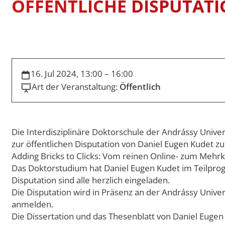
ÖFFENTLICHE DISPUTAT
Swiss Mobility
International Econom
STUDIENFÜHRER
Erasmus Porträts
Business
Musterstudienpläne
Management and Lead
Musterstudienpläne
16. Jul 2024, 13:00 – 16:00
Mitteleuropäische Stu
Kulturdiplomatie
Art der Veranstaltung:
Öffentlich
Musterstudienpläne
Vergleichende Staats-
Rechtswissenschaften 
Die Interdisziplinäre Doktorschule der Andrássy Univer
Zulassung mit Staats
zur öffentlichen Disputation von Daniel Eugen Kudet 
M.A.-Abschluss
Adding Bricks to Clicks: Vom reinen Online- zum Mehrk
Musterstudienpläne
Das Doktorstudium hat Daniel Eugen Kudet im Teilprogr
Vergleichende Staats-
Disputation sind alle herzlich eingeladen.
Rechtswissenschaften 
Die Disputation wird in Präsenz an der Andrássy Univer
Zulassung mit LL.B.-A
anmelden.
Musterstudienplan
Die Dissertation und das Thesenblatt von Daniel Eugen