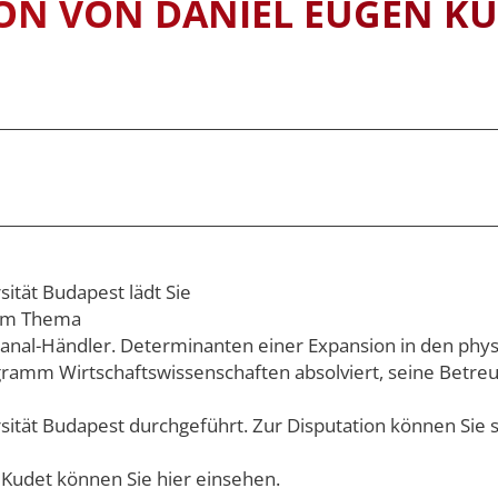
ION VON DANIEL EUGEN K
y and
Universitätsleitung
SEMESTERD
SOMMERUNI
STUDIENGE
 & VVZ
ership
 & VVZ
dien –
 & VVZ
 und
(LL.M.) –
sität Budapest lädt Sie
examen oder
zum Thema
anal-Händler. Determinanten einer Expansion in den physi
 & VVZ
amm Wirtschaftswissenschaften absolviert, seine Betreuer
 und
(LL.M.) –
sität Budapest durchgeführt. Zur Disputation können Sie s
bschluss
 Kudet können Sie hier einsehen.