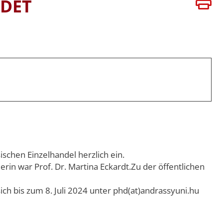
UDET
ATEN
VERSITÄTEN
BÜHREN
schen Einzelhandel herzlich ein.
in war Prof. Dr. Martina Eckardt.Zu der öffentlichen
ich bis zum 8. Juli 2024 unter phd(at)andrassyuni.hu