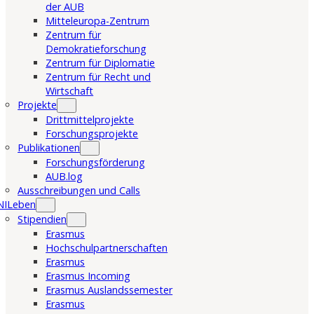
der AUB
Mitteleuropa-Zentrum
Zentrum für
Demokratieforschung
Zentrum für Diplomatie
Zentrum für Recht und
Wirtschaft
Projekte
Drittmittelprojekte
Forschungsprojekte
Publikationen
Forschungsförderung
AUB.log
Ausschreibungen und Calls
NILeben
Stipendien
Erasmus
Hochschulpartnerschaften
Erasmus
Erasmus Incoming
Erasmus Auslandssemester
Erasmus