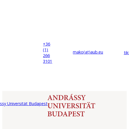
+36
(1)
mako(at)
aub
.eu
ti
266
3101