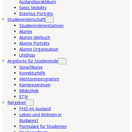
Auslandspraktikum
Swiss Mobility
Erasmus Porträts
Studierendenschaft
Studierendeninitiativen
Alumni
Alumni Jahrbuch
Alumni Porträts
Alumni Organisation
Unishop
Angebote für Studierende
Sprachkurse
Korrekturhilfe
Mentorenprogramm
Karrierezentrum
Bibliothek
ETN
Ratgeber
PHD im Ausland
Leben und Wohnen in
Budapest
Formulare für Studenten