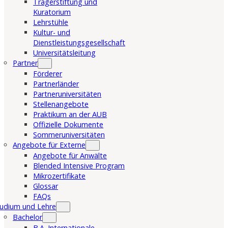
Trägerstiftung und
Kuratorium
Lehrstühle
Kultur- und
Dienstleistungsgesellschaft
Universitätsleitung
Partner
Förderer
Partnerländer
Partneruniversitäten
Stellenangebote
Praktikum an der AUB
Offizielle Dokumente
Sommeruniversitäten
Angebote für Externe
Angebote für Anwälte
Blended Intensive Program
Mikrozertifikate
Glossar
FAQs
udium und Lehre
Bachelor
B.A. Internationale