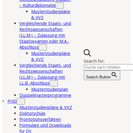
– Kulturdiplomatie
Musterstudienpläne
& VVZ
Vergleichende Staats- und
Rechtswissenschaften
(LL.M.) – Zulassung mit
Staatsexamen oder M.A.-
Abschluss
Musterstudienpläne
& VVZ
Search for:
Vergleichende Staats- und
Rechtswissenschaften
(LL.M.) – Zulassung mit
Search Button
LL.B.-Abschluss
Musterstudienplan
Doppelmasterprogramme
PHD
Musterstudienpläne & VVZ
Doktorschule
Promotionsverfahren
Formulare und Downloads
für DS