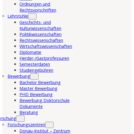
Ordnungen und
Rechtsvorschriften
Lehrstühle
Geschichts- und
Kulturwissenschaften
Politikwissenschaften
Rechtswissenschaften
Wirtschaftswissenschaften
Diplomatie
Herder-/Gastprofessuren
Semesterdaten
Studiengebühren
Bewerbung
Bachelor Bewerbung
Master Bewerbung
PHD Bewerbung
Bewerbung Doktorschule
Dokumente
Beratung
orschung
Forschungszentren
Donau-Institut – Zentrum