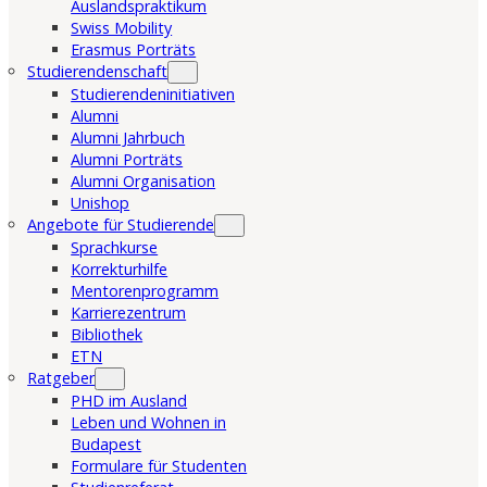
Auslandspraktikum
Swiss Mobility
Erasmus Porträts
Studierendenschaft
Studierendeninitiativen
Alumni
Alumni Jahrbuch
Alumni Porträts
Alumni Organisation
Unishop
Angebote für Studierende
Sprachkurse
Korrekturhilfe
Mentorenprogramm
Karrierezentrum
Bibliothek
ETN
Ratgeber
PHD im Ausland
Leben und Wohnen in
Budapest
Formulare für Studenten