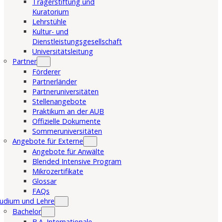
Trägerstiftung und
Kuratorium
Lehrstühle
Kultur- und
Dienstleistungsgesellschaft
Universitätsleitung
Partner
Förderer
Partnerländer
Partneruniversitäten
Stellenangebote
Praktikum an der AUB
Offizielle Dokumente
Sommeruniversitäten
Angebote für Externe
Angebote für Anwälte
Blended Intensive Program
Mikrozertifikate
Glossar
FAQs
udium und Lehre
Bachelor
B.A. Internationale