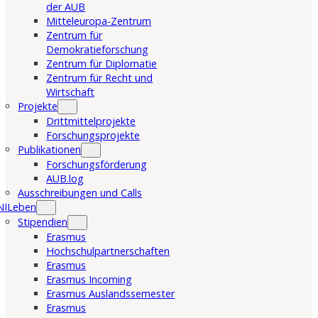
der AUB
Mitteleuropa-Zentrum
Zentrum für
Demokratieforschung
Zentrum für Diplomatie
Zentrum für Recht und
Wirtschaft
Projekte
Drittmittelprojekte
Forschungsprojekte
Publikationen
Forschungsförderung
AUB.log
Ausschreibungen und Calls
NILeben
Stipendien
Erasmus
Hochschulpartnerschaften
Erasmus
Erasmus Incoming
Erasmus Auslandssemester
Erasmus