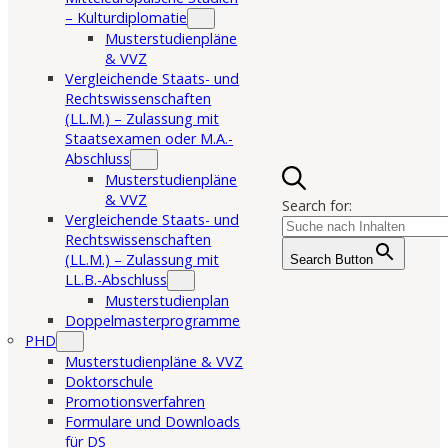
– Kulturdiplomatie
Musterstudienpläne
& VVZ
Vergleichende Staats- und
Rechtswissenschaften
(LL.M.) – Zulassung mit
Staatsexamen oder M.A.-
Abschluss
Musterstudienpläne
& VVZ
Search for:
Vergleichende Staats- und
Rechtswissenschaften
(LL.M.) – Zulassung mit
Search Button
LL.B.-Abschluss
Musterstudienplan
Doppelmasterprogramme
PHD
Musterstudienpläne & VVZ
Doktorschule
Promotionsverfahren
Formulare und Downloads
für DS