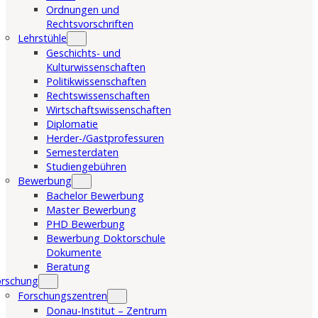
Ordnungen und
Rechtsvorschriften
Lehrstühle
Geschichts- und
Kulturwissenschaften
Politikwissenschaften
Rechtswissenschaften
Wirtschaftswissenschaften
Diplomatie
Herder-/Gastprofessuren
Semesterdaten
Studiengebühren
Bewerbung
Bachelor Bewerbung
Master Bewerbung
PHD Bewerbung
Bewerbung Doktorschule
Dokumente
Beratung
orschung
Forschungszentren
Donau-Institut – Zentrum