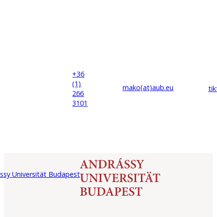
+36
(1)
mako(at)
aub
.eu
ti
266
3101