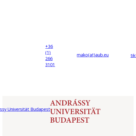
+36
(1)
mako(at)
aub
.eu
ti
266
3101