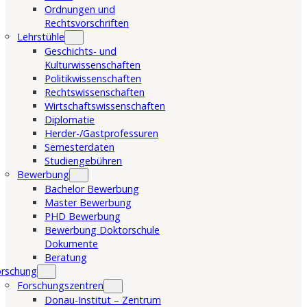
Ordnungen und
Rechtsvorschriften
Lehrstühle
Geschichts- und
Kulturwissenschaften
Politikwissenschaften
Rechtswissenschaften
Wirtschaftswissenschaften
Diplomatie
Herder-/Gastprofessuren
Semesterdaten
Studiengebühren
Bewerbung
Bachelor Bewerbung
Master Bewerbung
PHD Bewerbung
Bewerbung Doktorschule
Dokumente
Beratung
orschung
Forschungszentren
Donau-Institut – Zentrum