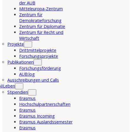
der AUB
Mitteleuropa-Zentrum
Zentrum für
Demokratieforschung
Zentrum für Diplomatie
Zentrum für Recht und
Wirtschaft
Projekte
Drittmittelprojekte
Forschungsprojekte
Publikationen
Forschungsförderung
AUB.log
Ausschreibungen und Calls
NILeben
Stipendien
Erasmus
Hochschulpartnerschaften
Erasmus
Erasmus Incoming
Erasmus Auslandssemester
Erasmus