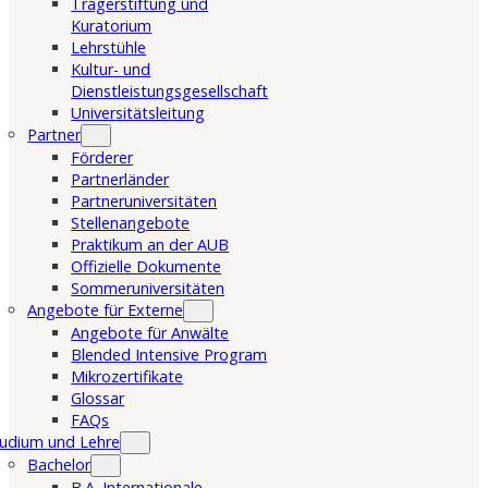
Trägerstiftung und
Kuratorium
Lehrstühle
Kultur- und
Dienstleistungsgesellschaft
Universitätsleitung
Partner
Förderer
Partnerländer
Partneruniversitäten
Stellenangebote
Praktikum an der AUB
Offizielle Dokumente
Sommeruniversitäten
Angebote für Externe
Angebote für Anwälte
Blended Intensive Program
Mikrozertifikate
Glossar
FAQs
udium und Lehre
Bachelor
B.A. Internationale