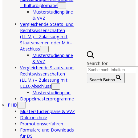
– Kulturdiplomatie
Musterstudienpläne
& VVZ
Vergleichende Staats- und
Rechtswissenschaften
(LL.M.) – Zulassung mit
Staatsexamen oder M.A.-
Abschluss
Musterstudienpläne
& VVZ
Search for:
Vergleichende Staats- und
Rechtswissenschaften
(LL.M.) – Zulassung mit
Search Button
LL.B.-Abschluss
Musterstudienplan
Doppelmasterprogramme
PHD
Musterstudienpläne & VVZ
Doktorschule
Promotionsverfahren
Formulare und Downloads
für DS