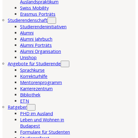
Auslandspraktikum
Swiss Mobility
Erasmus Porträts
Studierendenschaft
Studierendeninitiativen
Alumni
Alumni Jahrbuch
Alumni Porträts
Alumni Organisation
Unishop
Angebote für Studierende
Sprachkurse
Korrekturhilfe
Mentorenprogramm
Karrierezentrum
Bibliothek
ETN
Ratgeber
PHD im Ausland
Leben und Wohnen in
Budapest
Formulare für Studenten