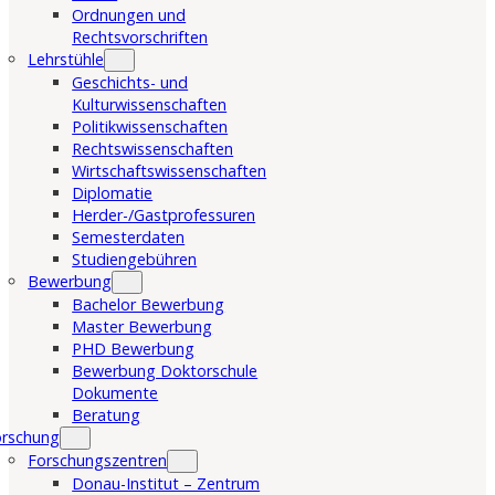
Ordnungen und
Rechtsvorschriften
Lehrstühle
Geschichts- und
Kulturwissenschaften
Politikwissenschaften
Rechtswissenschaften
Wirtschaftswissenschaften
Diplomatie
Herder-/Gastprofessuren
Semesterdaten
Studiengebühren
Bewerbung
Bachelor Bewerbung
Master Bewerbung
PHD Bewerbung
Bewerbung Doktorschule
Dokumente
Beratung
orschung
Forschungszentren
Donau-Institut – Zentrum