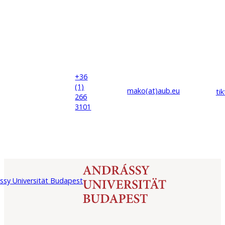
+36
(1)
mako(at)
aub
.eu
ti
266
3101