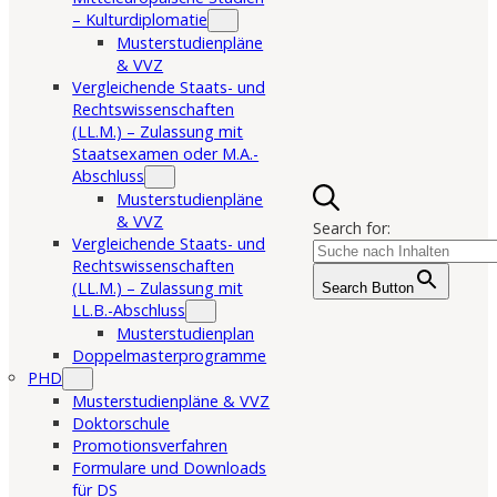
– Kulturdiplomatie
Musterstudienpläne
& VVZ
Vergleichende Staats- und
Rechtswissenschaften
(LL.M.) – Zulassung mit
Staatsexamen oder M.A.-
Abschluss
Musterstudienpläne
& VVZ
Search for:
Vergleichende Staats- und
Rechtswissenschaften
(LL.M.) – Zulassung mit
Search Button
LL.B.-Abschluss
Musterstudienplan
Doppelmasterprogramme
PHD
Musterstudienpläne & VVZ
Doktorschule
Promotionsverfahren
Formulare und Downloads
für DS