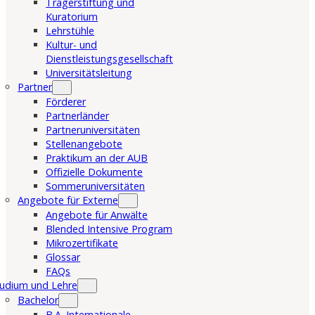
Trägerstiftung und
Kuratorium
Lehrstühle
Kultur- und
Dienstleistungsgesellschaft
Universitätsleitung
Partner
Förderer
Partnerländer
Partneruniversitäten
Stellenangebote
Praktikum an der AUB
Offizielle Dokumente
Sommeruniversitäten
Angebote für Externe
Angebote für Anwälte
Blended Intensive Program
Mikrozertifikate
Glossar
FAQs
udium und Lehre
Bachelor
B.A. Internationale