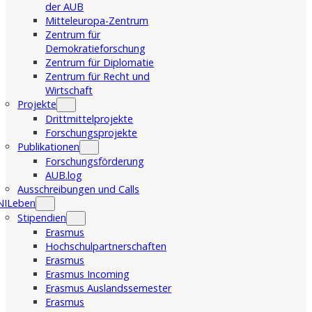
der AUB
Mitteleuropa-Zentrum
Zentrum für
Demokratieforschung
Zentrum für Diplomatie
Zentrum für Recht und
Wirtschaft
Projekte
Drittmittelprojekte
Forschungsprojekte
Publikationen
Forschungsförderung
AUB.log
Ausschreibungen und Calls
NILeben
Stipendien
Erasmus
Hochschulpartnerschaften
Erasmus
Erasmus Incoming
Erasmus Auslandssemester
Erasmus