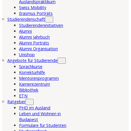
Auslandspraktikum
Swiss Mobility
Erasmus Porträts
Studierendenschaft
Studierendeninitiativen
Alumni
Alumni Jahrbuch
Alumni Porträts
Alumni Organisation
Unishop
Angebote für Studierende
Sprachkurse
Korrekturhilfe
Mentorenprogramm
Karrierezentrum
Bibliothek
ETN
Ratgeber
PHD im Ausland
Leben und Wohnen in
Budapest
Formulare für Studenten