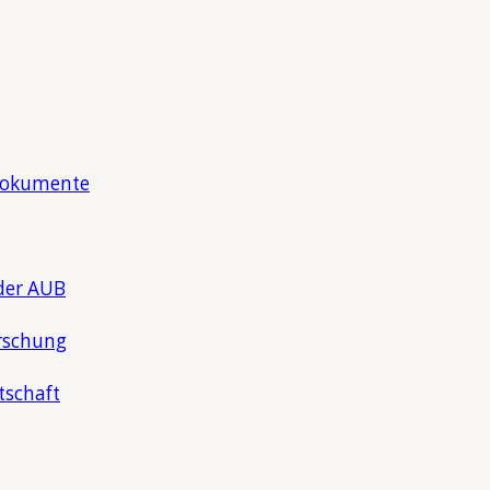
Dokumente
der AUB
rschung
tschaft