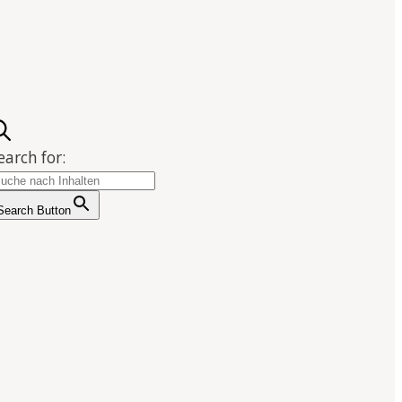
earch for:
Search Button