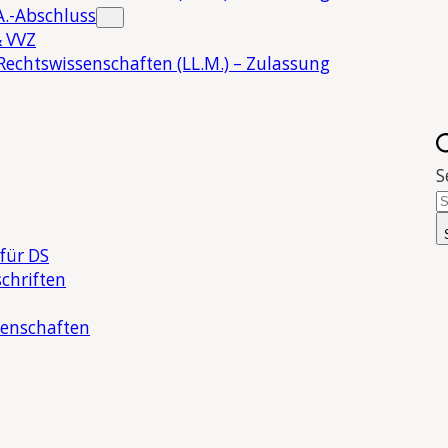
.-Abschluss
 VVZ
Rechtswissenschaften (LL.M.) – Zulassung
S
für DS
chriften
senschaften