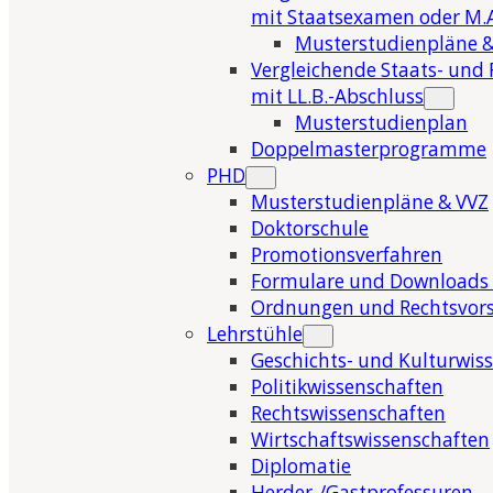
mit Staatsexamen oder M.A
Musterstudienpläne &
Vergleichende Staats- und 
mit LL.B.-Abschluss
Musterstudienplan
Doppelmasterprogramme
PHD
Musterstudienpläne & VVZ
Doktorschule
Promotionsverfahren
Formulare und Downloads 
Ordnungen und Rechtsvors
Lehrstühle
Geschichts- und Kulturwis
Politikwissenschaften
Rechtswissenschaften
Wirtschaftswissenschaften
Diplomatie
Herder-/Gastprofessuren