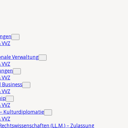
ungen
 VVZ
onale Verwaltung
 VVZ
hungen
 VVZ
 Business
 VVZ
hip
 VVZ
 – Kulturdiplomatie
 VVZ
Rechtswissenschaften (LL.M.) – Zulassung