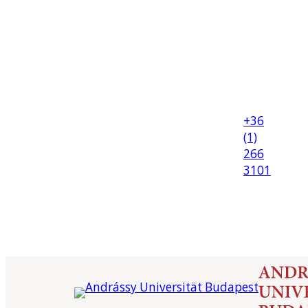
+36
(1)
266
3101