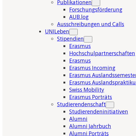
Publikationen
Forschungsförderung
AUB.log
Ausschreibungen und Calls
UNILeben
Stipendien
Erasmus
Hochschulpartnerschaften
Erasmus
Erasmus Incoming
Erasmus Auslandssemeste
Erasmus Auslandspraktik
Swiss Mobility
Erasmus Porträts
Studierendenschaft
Studierendeninitiativen
Alumni
Alumni Jahrbuch
Alumni Porträts