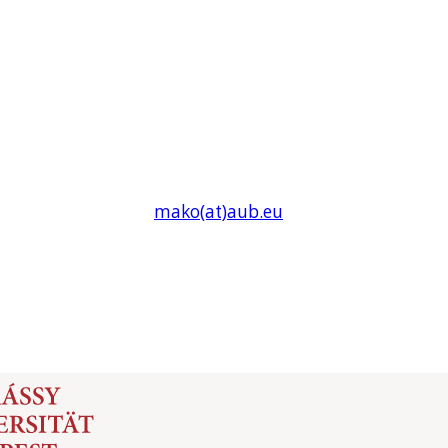
mako(at)
aub
.eu