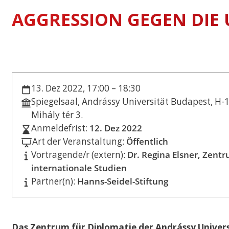
AGGRESSION GEGEN DIE
International Econo
Business
Musterstudienplän
VVZ
Management and Le
Musterstudienplän
13. Dez 2022, 17:00 – 18:30
VVZ
Spiegelsaal, Andrássy Universität Budapest, H-
Mitteleuropäische S
Mihály tér 3.
Kulturdiplomatie
Anmeldefrist:
12. Dez 2022
Musterstudienplän
Art der Veranstaltung:
Öffentlich
VVZ
Vortragende/r (extern):
Dr. Regina Elsner, Zent
Vergleichende Staat
internationale Studien
Rechtswissenschaften
Zulassung mit Staa
Partner(n):
Hanns-Seidel-Stiftung
oder M.A.-Abschluss
Musterstudienplän
VVZ
Das Zentrum für Diplomatie der Andrássy Univers