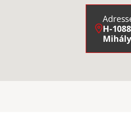
Adress
H-1088
Mihály 