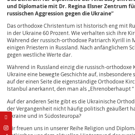
Vergleichende Staat
und Diplomatie mit Dr. Regina Elsner Zentrum f
Rechtswissenschaften
russischen Aggression gegen die Ukraine“
Zulassung mit LL.B.-
Musterstudienplan
Das orthodoxe Christentum ist historisch eng mit 
Doppelmasterprog
in der Ukraine 60 Prozent. Wie verhalten sich ihre Ki
Während der russisch-orthodoxe Patriarch Kyrill in M
einigen Priestern in Russland. Nach anfänglichem Sch
gegen westliche Werte dar.
Während in Russland einzig die russisch-orthodoxe Ki
Ukraine eine bewegte Geschichte auf, insbesondere s
auf der einen Seite die eigenständige Orthodoxe Kir
Istanbul anerkannt, den man als „Ehrenoberhaupt “ 
Auf der anderen Seite gibt es die Ukrainische Orthod
der Vergangenheit nicht häufig politisch geäußert h
Ukraine und in Südosteuropa?
Wir freuen uns in unserer Reihe Religion und Diplo