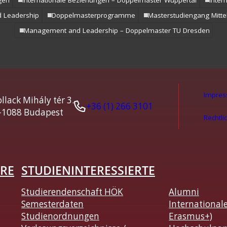
gen
Internationale Beziehungen – Doppelmaster Wuppertal
Inter
 Leadership
Doppelmasterprogramme
Masterstudiengang Mittel
Management and Leadership – Doppelmaster TU Dresden
Impre
llack Mihály tér 3.
+36 (1) 266 3101
-1088 Budapest
Rechtli
RE
STUDIENINTERESSIERTE
Studierendenschaft HÖK
Alumni
Semesterdaten
International
Studienordnungen
Erasmus+)