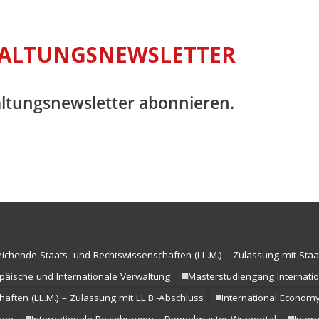
ALTUNGSNEWSLETTER
altungsnewsletter abonnieren.
eichende Staats- und Rechtswissenschaften (LL.M.) – Zulassung mit St
äische und Internationale Verwaltung
Masterstudiengang Internati
aften (LL.M.) – Zulassung mit LL.B.-Abschluss
International Econom