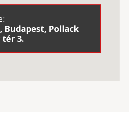
e:
, Budapest, Pollack
tér 3.