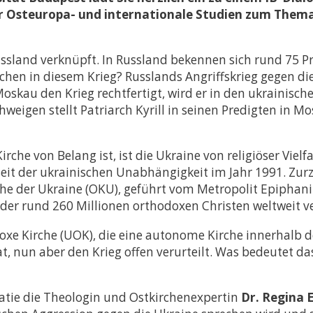
s- und
ür Osteuropa- und internationale Studien zum Them
 (LL.M.) –
Abschluss
Russland verknüpft. In Russland bekennen sich rund 75
ramme
rchen in diesem Krieg? Russlands Angriffskrieg gegen die
oskau den Krieg rechtfertigt, wird er in den ukrainisch
weigen stellt Patriarch Kyrill in seinen Predigten in M
rche von Belang ist, ist die Ukraine von religiöser Viel
eit der ukrainischen Unabhängigkeit im Jahr 1991. Zurze
che der Ukraine (OKU), geführt vom Metropolit Epiphani
der rund 260 Millionen orthodoxen Christen weltweit v
oxe Kirche (UOK), die eine autonome Kirche innerhalb de
at, nun aber den Krieg offen verurteilt. Was bedeutet d
matie die Theologin und Ostkirchenexpertin
Dr. Regina 