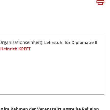
BÜHREN
 Organisationseinheit):
Lehrstuhl für Diplomatie II
 Heinrich KREFT
log im Rahmen der Veranstaltungsreihe Religion