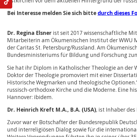
Ostkirchen vor dem aktuellen Hintergrund der russi
Bei Interesse melden Sie sich bitte
durch dieses F
Dr. Regina Elsner
ist seit 2017 wissenschaftliche M
Mitarbeiterin am Ökumenischen Institut der WWU Mün
der Caritas St. Petersburg/Russland. Am Ökumenische
Bundesministeriums für Bildung und Forschung zum 
Sie hat ihr Diplom in Katholischer Theologie an d
Doktor der Theologie promoviert mit einer Dissertat
Historische Wegmarken und theologische Optionen.“ Si
russisch-orthodoxe Kirche und die Moderne. Eine his
Hannover: ibidem.
Dr. Heinrich Kreft M.A., B.A. (USA)
, ist Inhaber de
Zuvor war er Botschafter der Bundesrepublik Deutsc
und interreligiösen Dialog sowie für die internatio
Weitere Verwendungen führten ihn in seiner über 3