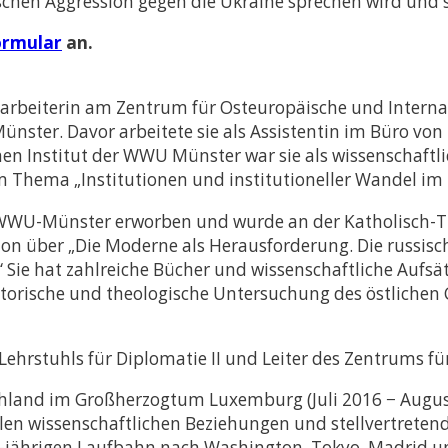
schen Aggression gegen die Ukraine sprechen wird und s
ormular
an.
itarbeiterin am Zentrum für Osteuropäische und Internat
ster. Davor arbeitete sie als Assistentin im Büro von
n Institut der WWU Münster war sie als wissenschaftlic
Thema „Institutionen und institutioneller Wandel im 
er WWU-Münster erworben und wurde an der Katholisch-T
ion über „Die Moderne als Herausforderung. Die russisch
e hat zahlreiche Bücher und wissenschaftliche Aufsätze
torische und theologische Untersuchung des östlichen 
s Lehrstuhls für Diplomatie II und Leiter des Zentrums 
hland im Großherzogtum Luxemburg (Juli 2016 − August 
nalen wissenschaftlichen Beziehungen und stellvertrete
5-jährigen Laufbahn nach Washington, Tokyo, Madrid un