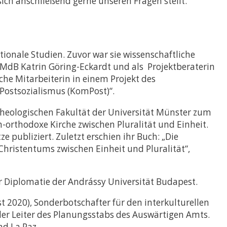
ich anschließend gerne unseren Fragen stellt.
ionale Studien. Zuvor war sie wissenschaftliche
 MdB Katrin Göring-Eckardt und als Projektberaterin
he Mitarbeiterin in einem Projekt des
Postsozialismus (KomPost)“.
heologischen Fakultät der Universität Münster zum
-orthodoxe Kirche zwischen Pluralität und Einheit.
 publiziert. Zuletzt erschien ihr Buch: „Die
Christentums zwischen Einheit und Pluralität“,
für Diplomatie der Andrássy Universität Budapest.
2020), Sonderbotschafter für den interkulturellen
nder Leiter des Planungsstabs des Auswärtigen Amts.
d La Paz.