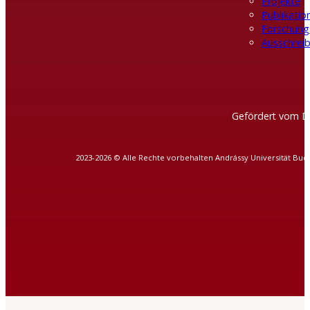
Projekte
Publikatio
Forschung
Ausschreib
Gefördert vom D
2023-2026 © Alle Rechte vorbehalten Andrássy Universität Bud