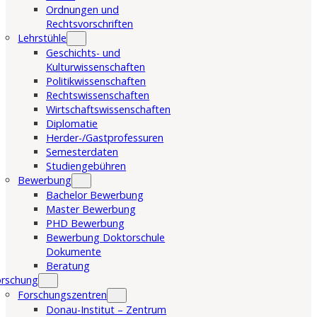
Ordnungen und
Rechtsvorschriften
Lehrstühle
Geschichts- und
Kulturwissenschaften
Politikwissenschaften
Rechtswissenschaften
Wirtschaftswissenschaften
Diplomatie
Herder-/Gastprofessuren
Semesterdaten
Studiengebühren
Bewerbung
Bachelor Bewerbung
Master Bewerbung
PHD Bewerbung
Bewerbung Doktorschule
Dokumente
Beratung
orschung
Forschungszentren
Donau-Institut – Zentrum