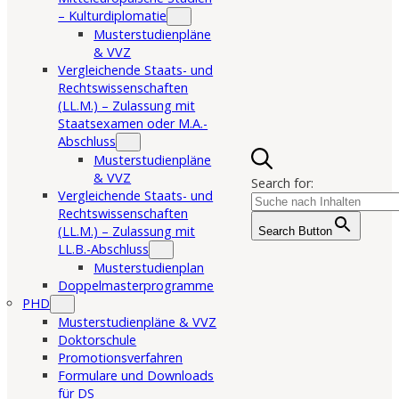
– Kulturdiplomatie
Musterstudienpläne
& VVZ
Vergleichende Staats- und
Rechtswissenschaften
(LL.M.) – Zulassung mit
Staatsexamen oder M.A.-
Abschluss
Musterstudienpläne
& VVZ
Search for:
Vergleichende Staats- und
Rechtswissenschaften
(LL.M.) – Zulassung mit
Search Button
LL.B.-Abschluss
Musterstudienplan
Doppelmasterprogramme
PHD
Musterstudienpläne & VVZ
Doktorschule
Promotionsverfahren
Formulare und Downloads
für DS