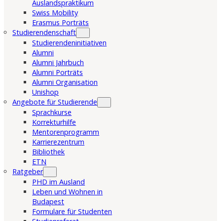
Auslandspraktikum
Swiss Mobility
Erasmus Porträts
Studierendenschaft
Studierendeninitiativen
Alumni
Alumni Jahrbuch
Alumni Porträts
Alumni Organisation
Unishop
Angebote für Studierende
Sprachkurse
Korrekturhilfe
Mentorenprogramm
Karrierezentrum
Bibliothek
ETN
Ratgeber
PHD im Ausland
Leben und Wohnen in
Budapest
Formulare für Studenten