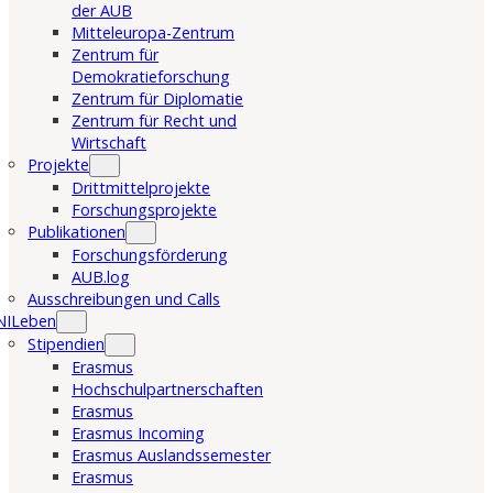
der AUB
Mitteleuropa-Zentrum
Zentrum für
Demokratieforschung
Zentrum für Diplomatie
Zentrum für Recht und
Wirtschaft
Projekte
Drittmittelprojekte
Forschungsprojekte
Publikationen
Forschungsförderung
AUB.log
Ausschreibungen und Calls
NILeben
Stipendien
Erasmus
Hochschulpartnerschaften
Erasmus
Erasmus Incoming
Erasmus Auslandssemester
Erasmus