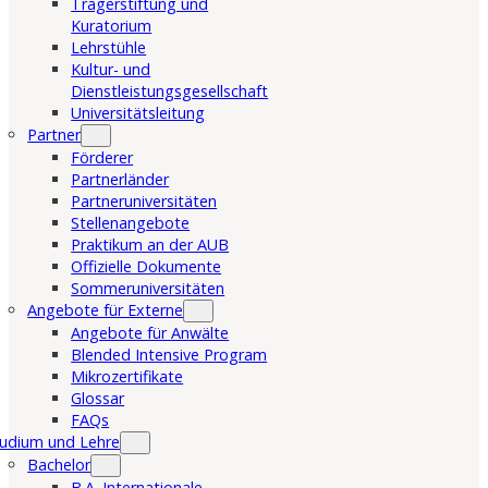
Trägerstiftung und
Kuratorium
Lehrstühle
Kultur- und
Dienstleistungsgesellschaft
Universitätsleitung
Partner
Förderer
Partnerländer
Partneruniversitäten
Stellenangebote
Praktikum an der AUB
Offizielle Dokumente
Sommeruniversitäten
Angebote für Externe
Angebote für Anwälte
Blended Intensive Program
Mikrozertifikate
Glossar
FAQs
udium und Lehre
Bachelor
B.A. Internationale