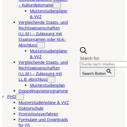
– Kulturdiplomatie
Musterstudienpläne
& VVZ
Vergleichende Staats- und
Rechtswissenschaften
(LL.M.) – Zulassung mit
Staatsexamen oder M.A.-
Abschluss
Musterstudienpläne
& VVZ
Search for:
Vergleichende Staats- und
Rechtswissenschaften
(LL.M.) – Zulassung mit
Search Button
LL.B.-Abschluss
Musterstudienplan
Doppelmasterprogramme
PHD
Musterstudienpläne & VVZ
Doktorschule
Promotionsverfahren
Formulare und Downloads
für DS