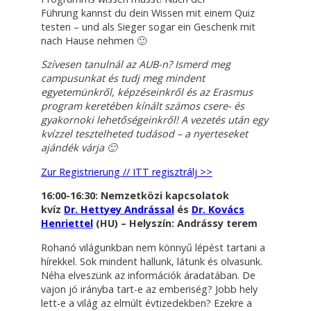
Führung kannst du dein Wissen mit einem Quiz
testen – und als Sieger sogar ein Geschenk mit
nach Hause nehmen 🙂
Szívesen tanulnál az AUB-n? Ismerd meg
campusunkat és tudj meg mindent
egyetemünkről, képzéseinkről és az Erasmus
program keretében kínált számos csere- és
gyakornoki lehetőségeinkről! A vezetés után egy
kvízzel tesztelheted tudásod – a nyerteseket
ajándék várja 🙂
Zur Registrierung // ITT regisztrálj >>
16:00-16:30: Nemzetközi kapcsolatok
kvíz
Dr. Hettyey Andrással
és
Dr. Kovács
Henriettel
(HU) – Helyszín: Andrássy terem
Rohanó világunkban nem könnyű lépést tartani a
hírekkel. Sok mindent hallunk, látunk és olvasunk.
Néha elveszünk az információk áradatában. De
vajon jó irányba tart-e az emberiség? Jobb hely
lett-e a világ az elmúlt évtizedekben? Ezekre a