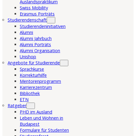
Auslandspraktikum
Swiss Mobility
Erasmus Porträts
Studierendenschaft
Studierendeninitiativen
Alumni
Alumni Jahrbuch
Alumni Porträts
Alumni Organisation
Unishop
Angebote für Studierende
Sprachkurse
Korrekturhilfe
Mentorenprogramm
Karrierezentrum
Bibliothek
ETN
Ratgeber
PHD im Ausland
Leben und Wohnen in
Budapest
Formulare für Studenten