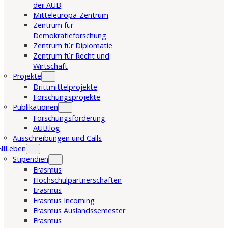
der AUB
Mitteleuropa-Zentrum
Zentrum für
Demokratieforschung
Zentrum für Diplomatie
Zentrum für Recht und
Wirtschaft
Projekte
Drittmittelprojekte
Forschungsprojekte
Publikationen
Forschungsförderung
AUB.log
Ausschreibungen und Calls
NILeben
Stipendien
Erasmus
Hochschulpartnerschaften
Erasmus
Erasmus Incoming
Erasmus Auslandssemester
Erasmus