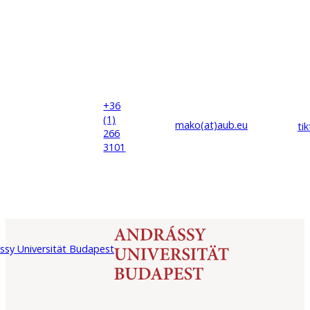
+36
(1)
mako(at)
aub
.eu
ti
266
3101