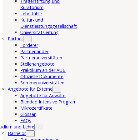
Trägerstiftung und
Kuratorium
Lehrstühle
Kultur- und
Dienstleistungsgesellschaft
Universitätsleitung
Partner
Förderer
Partnerländer
Partneruniversitäten
Stellenangebote
Praktikum an der AUB
Offizielle Dokumente
Sommeruniversitäten
Angebote für Externe
Angebote für Anwälte
Blended Intensive Program
Mikrozertifikate
Glossar
FAQs
udium und Lehre
Bachelor
B.A. Internationale