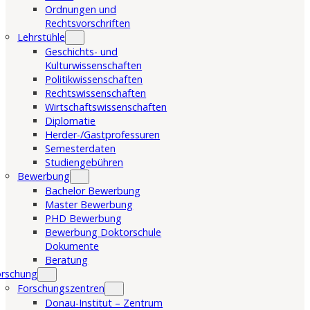
Ordnungen und
Rechtsvorschriften
Lehrstühle
Geschichts- und
Kulturwissenschaften
Politikwissenschaften
Rechtswissenschaften
Wirtschaftswissenschaften
Diplomatie
Herder-/Gastprofessuren
Semesterdaten
Studiengebühren
Bewerbung
Bachelor Bewerbung
Master Bewerbung
PHD Bewerbung
Bewerbung Doktorschule
Dokumente
Beratung
orschung
Forschungszentren
Donau-Institut – Zentrum