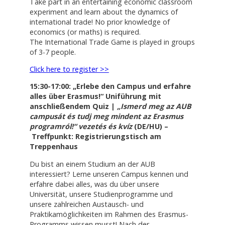
Take part in an entertaining economic classroom
experiment and learn about the dynamics of
international trade! No prior knowledge of
economics (or maths) is required.
The International Trade Game is played in groups
of 3-7 people.
Click here to register >>
15:30-17:00: „Erlebe den Campus und erfahre
alles über Erasmus!“ Uniführung mit
anschließendem Quiz |
„Ismerd meg az AUB
campusát és tudj meg mindent az Erasmus
programról!“ vezetés és kvíz
(DE/HU) –
Treffpunkt: Registrierungstisch am
Treppenhaus
Du bist an einem Studium an der AUB
interessiert? Lerne unseren Campus kennen und
erfahre dabei alles, was du über unsere
Universität, unsere Studienprogramme und
unsere zahlreichen Austausch- und
Praktikamöglichkeiten im Rahmen des Erasmus-
Programms wissen musst! Nach der