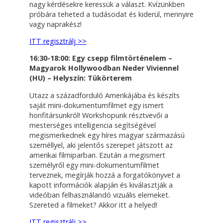
nagy kérdésekre keressük a választ. Kvízünkben
próbára teheted a tudásodat és kiderül, mennyire
vagy naprakész!
ITT regisztrálj >>
16:30-18:00: Egy csepp filmtörténelem –
Magyarok Hollywoodban Neder Viviennel
(HU) – Helyszín: Tükörterem
Utazz a századforduló Amerikájába és készíts
saját mini-dokumentumfilmet egy ismert
honfitársunkról! Workshopunk résztvevői a
mesterséges intelligencia segítségével
megismerkednek egy híres magyar származású
személlyel, aki jelentős szerepet játszott az
amerikai filmiparban. Ezután a megismert
személyről egy mini-dokumentumfilmet
terveznek, megírják hozzá a forgatókönyvet a
kapott információk alapján és kiválasztják a
videóban felhasználandó vizuális elemeket.
Szereted a filmeket? Akkor itt a helyed!
ITT regisztrálj >>