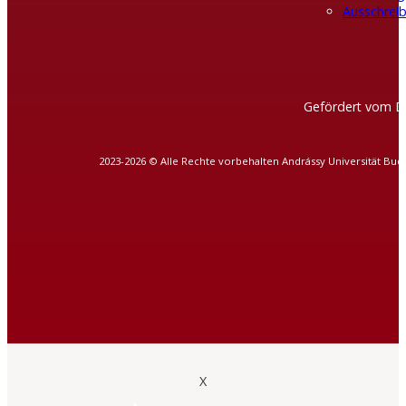
Ausschreib
Gefördert vom D
2023-2026 © Alle Rechte vorbehalten Andrássy Universität Bud
X