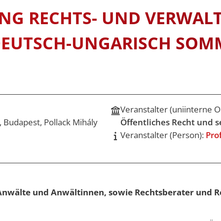
y and
Universitätsleitung
SEMESTERD
SOMMERUNI
NG RECHTS- UND VERWAL
STUDIENGE
 & VVZ
DEUTSCH-UNGARISCH SOM
ership
 & VVZ
dien –
 & VVZ
Veranstalter (uniinterne O
 und
, Budapest, Pollack Mihály
Öffentliches Recht und 
(LL.M.) –
examen oder
Veranstalter (Person):
Pro
 & VVZ
 und
(LL.M.) –
nwälte und Anwältinnen, sowie Rechtsberater und Rec
bschluss