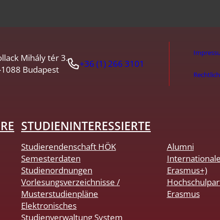
Impress
llack Mihály tér 3.
+36 (1) 266 3101
-1088 Budapest
Rechtlic
HRE
STUDIENINTERESSIERTE
Studierendenschaft HÖK
Alumni
Semesterdaten
International
Studienordnungen
Erasmus+)
Vorlesungsverzeichnisse /
Hochschulpar
Musterstudienpläne
Erasmus
Elektronisches
Studienverwaltung System