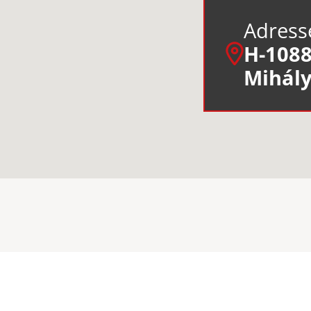
Adress
H-1088
Mihály