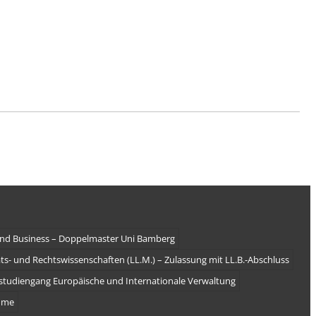
and Business – Doppelmaster Uni Bamberg
ts- und Rechtswissenschaften (LL.M.) – Zulassung mit LL.B.-Abschluss
studiengang Europäische und Internationale Verwaltung
mme