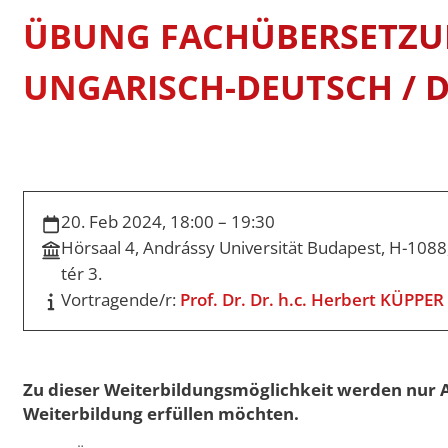
Swiss Mobility
International Econom
STUDIENFÜHRER
ÜBUNG FACHÜBERSETZU
Erasmus Porträts
Business
Musterstudienpläne
UNGARISCH-DEUTSCH / 
Management and Lead
Musterstudienpläne
Mitteleuropäische Stu
Kulturdiplomatie
Musterstudienpläne
20. Feb 2024, 18:00 – 19:30
Vergleichende Staats-
Hörsaal 4, Andrássy Universität Budapest, H-1088
Rechtswissenschaften 
Zulassung mit Staats
tér 3.
M.A.-Abschluss
Vortragende/r:
Prof. Dr. Dr. h.c. Herbert KÜPPER
Musterstudienpläne
Vergleichende Staats-
Rechtswissenschaften 
Zu dieser Weiterbildungsmöglichkeit werden nur A
Zulassung mit LL.B.-A
Weiterbildung erfüllen möchten.
Musterstudienplan