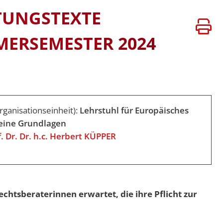
ATEN
VERSITÄTEN
TUNGSTEXTE
BÜHREN
MERSEMESTER 2024
rganisationseinheit):
Lehrstuhl für Europäisches
seine Grundlagen
f. Dr. Dr. h.c. Herbert KÜPPER
htsberaterinnen erwartet, die ihre Pflicht zur