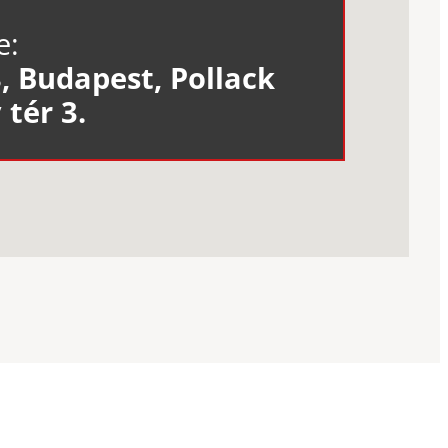
e:
, Budapest, Pollack
 tér 3.