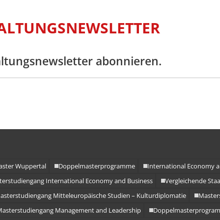
ALTUNGSNEWSLETTER
altungsnewsletter abonnieren.
aster Wuppertal
Doppelmasterprogramme
International Economy 
erstudiengang International Economy and Business
Vergleichende Staa
asterstudiengang Mitteleuropäische Studien – Kulturdiplomatie
Master
asterstudiengang Management and Leadership
Doppelmasterprogra