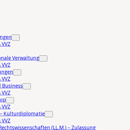
ungen
 VVZ
onale Verwaltung
 VVZ
hungen
 VVZ
 Business
 VVZ
hip
 VVZ
 – Kulturdiplomatie
 VVZ
Rechtswissenschaften (LL.M.) – Zulassung