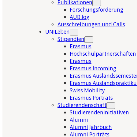
Publikationen
Forschungsförderung
AUB.log
Ausschreibungen und Calls
UNILeben
Stipendien
Erasmus
Hochschulpartnerschaften
Erasmus
Erasmus Incoming
Erasmus Auslandssemeste
Erasmus Auslandspraktik
Swiss Mobility
Erasmus Porträts
Studierendenschaft
Studierendeninitiativen
Alumni
Alumni Jahrbuch
Alumni Porträts