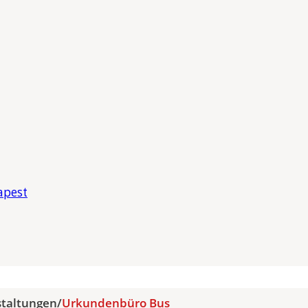
apest
staltungen
/
Urkundenbüro Bus