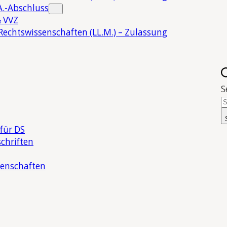
.-Abschluss
 VVZ
Rechtswissenschaften (LL.M.) – Zulassung
S
für DS
chriften
senschaften