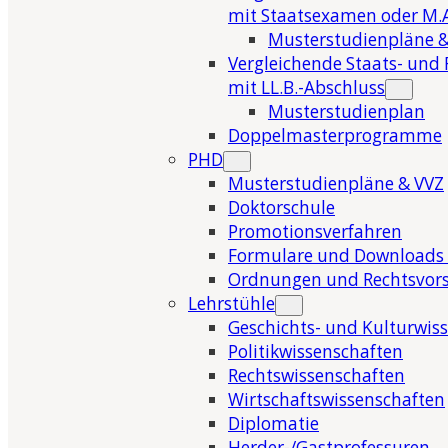
mit Staatsexamen oder M.A
Musterstudienpläne &
Vergleichende Staats- und 
mit LL.B.-Abschluss
Musterstudienplan
Doppelmasterprogramme
PHD
Musterstudienpläne & VVZ
Doktorschule
Promotionsverfahren
Formulare und Downloads 
Ordnungen und Rechtsvors
Lehrstühle
Geschichts- und Kulturwis
Politikwissenschaften
Rechtswissenschaften
Wirtschaftswissenschaften
Diplomatie
Herder-/Gastprofessuren