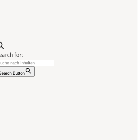
earch for:
Search Button