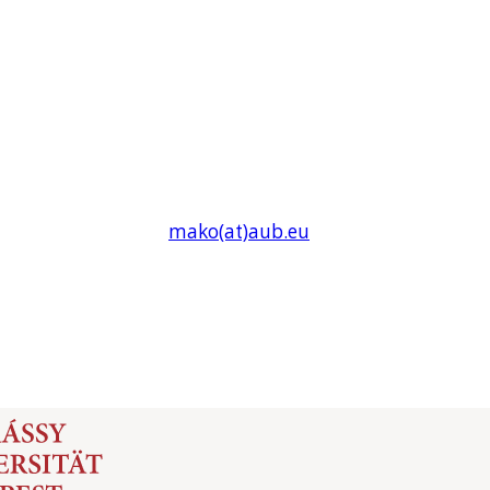
mako(at)
aub
.eu