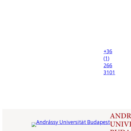
+36
(1)
266
3101