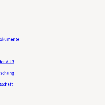
Dokumente
der AUB
rschung
tschaft