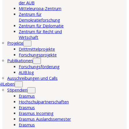
der AUB
Mitteleuropa-Zentrum
Zentrum für
Demokratieforschung
Zentrum für Diplomatie
Zentrum für Recht und
Wirtschaft
Projekte
Drittmittelprojekte
Forschungsprojekte
Publikationen
Forschungsförderung
AUB.log
Ausschreibungen und Calls
NILeben
Stipendien
Erasmus
Hochschulpartnerschaften
Erasmus
Erasmus Incoming
Erasmus Auslandssemester
Erasmus