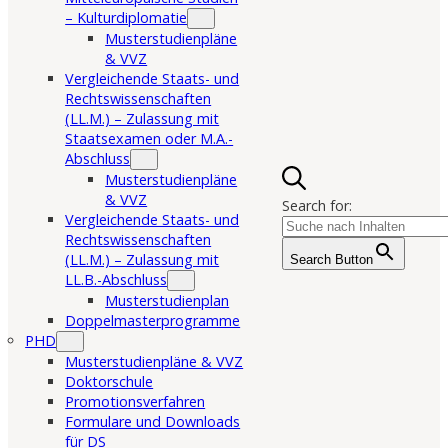
– Kulturdiplomatie
Musterstudienpläne
& VVZ
Vergleichende Staats- und
Rechtswissenschaften
(LL.M.) – Zulassung mit
Staatsexamen oder M.A.-
Abschluss
Musterstudienpläne
& VVZ
Search for:
Vergleichende Staats- und
Rechtswissenschaften
(LL.M.) – Zulassung mit
Search Button
LL.B.-Abschluss
Musterstudienplan
Doppelmasterprogramme
PHD
Musterstudienpläne & VVZ
Doktorschule
Promotionsverfahren
Formulare und Downloads
für DS