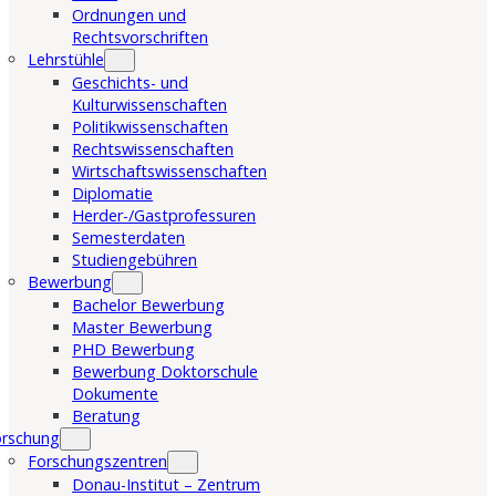
Ordnungen und
Rechtsvorschriften
Lehrstühle
Geschichts- und
Kulturwissenschaften
Politikwissenschaften
Rechtswissenschaften
Wirtschaftswissenschaften
Diplomatie
Herder-/Gastprofessuren
Semesterdaten
Studiengebühren
Bewerbung
Bachelor Bewerbung
Master Bewerbung
PHD Bewerbung
Bewerbung Doktorschule
Dokumente
Beratung
orschung
Forschungszentren
Donau-Institut – Zentrum