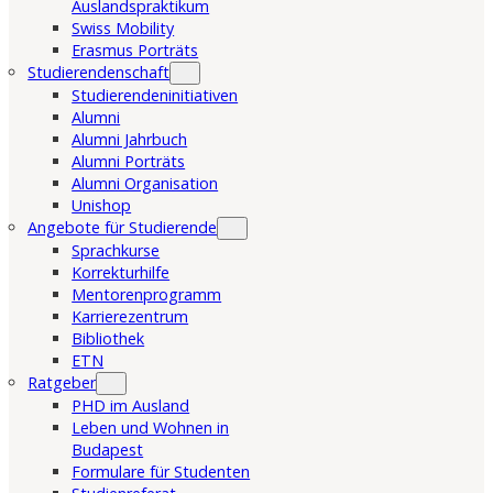
Auslandspraktikum
Swiss Mobility
Erasmus Porträts
Studierendenschaft
Studierendeninitiativen
Alumni
Alumni Jahrbuch
Alumni Porträts
Alumni Organisation
Unishop
Angebote für Studierende
Sprachkurse
Korrekturhilfe
Mentorenprogramm
Karrierezentrum
Bibliothek
ETN
Ratgeber
PHD im Ausland
Leben und Wohnen in
Budapest
Formulare für Studenten