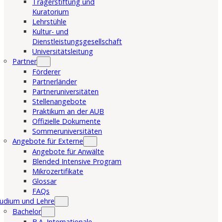
Trägerstiftung und
Kuratorium
Lehrstühle
Kultur- und
Dienstleistungsgesellschaft
Universitätsleitung
Partner
Förderer
Partnerländer
Partneruniversitäten
Stellenangebote
Praktikum an der AUB
Offizielle Dokumente
Sommeruniversitäten
Angebote für Externe
Angebote für Anwälte
Blended Intensive Program
Mikrozertifikate
Glossar
FAQs
udium und Lehre
Bachelor
B.A. Internationale