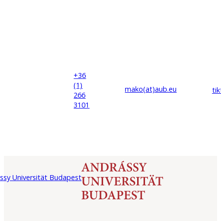
+36
(1)
mako(at)
aub
.eu
ti
266
3101