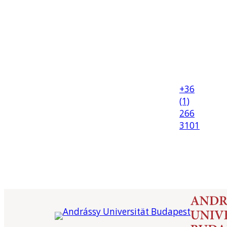
+36
(1)
266
3101