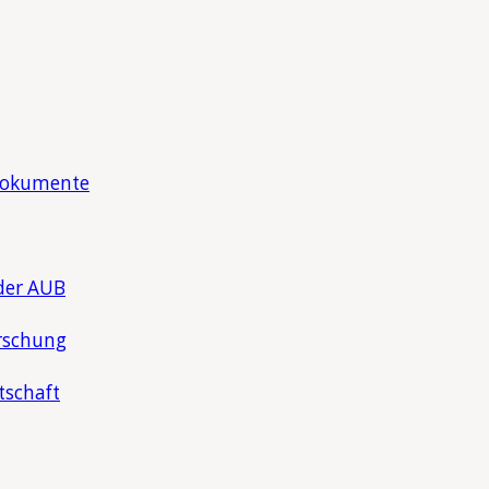
Dokumente
der AUB
rschung
tschaft