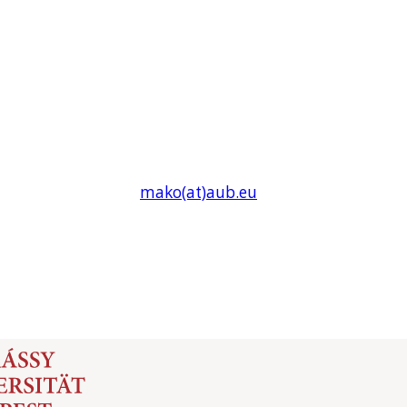
mako(at)
aub
.eu