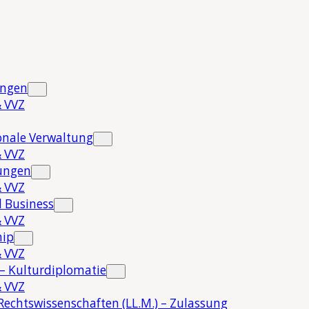
ungen
 VVZ
onale Verwaltung
 VVZ
hungen
 VVZ
 Business
 VVZ
hip
 VVZ
 – Kulturdiplomatie
 VVZ
Rechtswissenschaften (LL.M.) – Zulassung