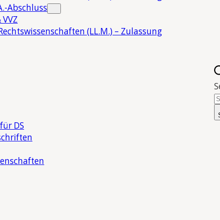
.-Abschluss
 VVZ
Rechtswissenschaften (LL.M.) – Zulassung
S
für DS
chriften
senschaften