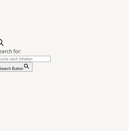
earch for:
Search Button