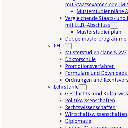
mit Staatsexamen oder M.A
Musterstudienpläne &
Vergleichende Staats- und 
mit LL.B.-Abschluss
Musterstudienplan
Doppelmasterprogramme
PHD
Musterstudienpläne & VVZ
Doktorschule
Promotionsverfahren
Formulare und Downloads 
Ordnungen und Rechtsvors
Lehrstühle
Geschichts- und Kulturwis
Politikwissenschaften
Rechtswissenschaften
Wirtschaftswissenschaften
Diplomatie
Herder-/Gastprofessuren