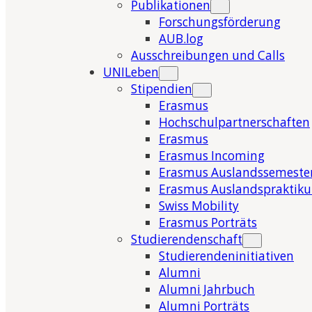
Publikationen
Forschungsförderung
AUB.log
Ausschreibungen und Calls
UNILeben
Stipendien
Erasmus
Hochschulpartnerschaften
Erasmus
Erasmus Incoming
Erasmus Auslandssemeste
Erasmus Auslandspraktik
Swiss Mobility
Erasmus Porträts
Studierendenschaft
Studierendeninitiativen
Alumni
Alumni Jahrbuch
Alumni Porträts