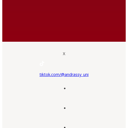
X
tiktok.com/@andrassy_uni