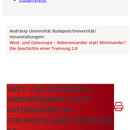
Studienreferat
Andrássy Universität Budapest
/
Universität
/
Veranstaltungen
/
West- und Osteuropa − Nebeneinander statt Miteinander?
Die Geschichte einer Trennung 2.0
WEST- UND OSTEUROPA −
NEBENEINANDER STATT
MITEINANDER? DIE
GESCHICHTE EINER TRENNUNG