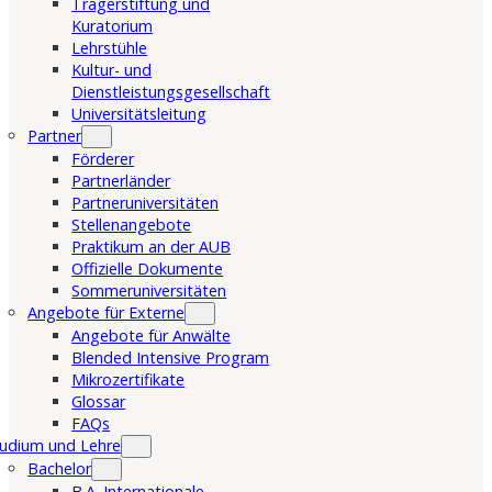
Trägerstiftung und
Kuratorium
Lehrstühle
Kultur- und
Dienstleistungsgesellschaft
Universitätsleitung
Partner
Förderer
Partnerländer
Partneruniversitäten
Stellenangebote
Praktikum an der AUB
Offizielle Dokumente
Sommeruniversitäten
Angebote für Externe
Angebote für Anwälte
Blended Intensive Program
Mikrozertifikate
Glossar
FAQs
udium und Lehre
Bachelor
B.A. Internationale