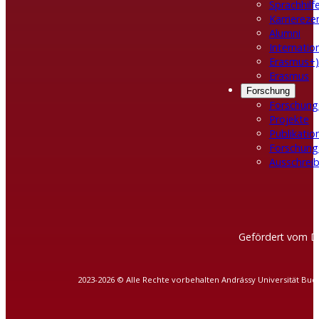
Sprachhilf
Karrierez
Alumni
Internatio
Erasmus+)
Erasmus
Forschung
Forschung
Projekte
Publikatio
Forschung
Ausschreib
Gefördert vom D
2023-2026 © Alle Rechte vorbehalten Andrássy Universität Bud