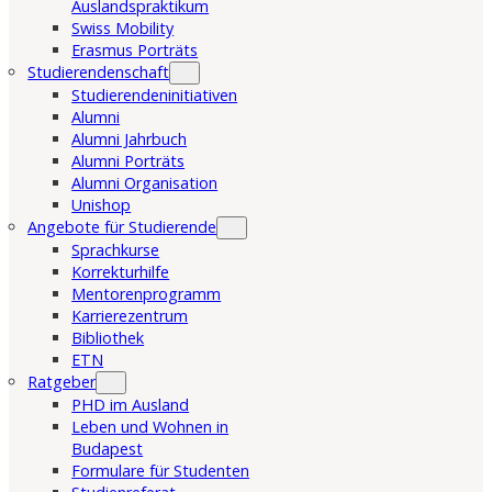
Auslandspraktikum
Swiss Mobility
Erasmus Porträts
Studierendenschaft
Studierendeninitiativen
Alumni
Alumni Jahrbuch
Alumni Porträts
Alumni Organisation
Unishop
Angebote für Studierende
Sprachkurse
Korrekturhilfe
Mentorenprogramm
Karrierezentrum
Bibliothek
ETN
Ratgeber
PHD im Ausland
Leben und Wohnen in
Budapest
Formulare für Studenten