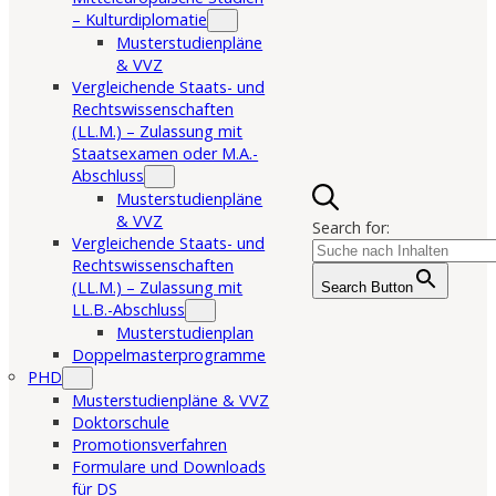
– Kulturdiplomatie
Musterstudienpläne
& VVZ
Vergleichende Staats- und
Rechtswissenschaften
(LL.M.) – Zulassung mit
Staatsexamen oder M.A.-
Abschluss
Musterstudienpläne
& VVZ
Search for:
Vergleichende Staats- und
Rechtswissenschaften
(LL.M.) – Zulassung mit
Search Button
LL.B.-Abschluss
Musterstudienplan
Doppelmasterprogramme
PHD
Musterstudienpläne & VVZ
Doktorschule
Promotionsverfahren
Formulare und Downloads
für DS