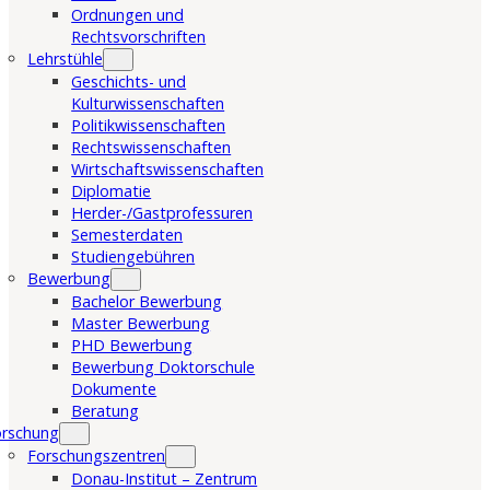
Ordnungen und
Rechtsvorschriften
Lehrstühle
Geschichts- und
Kulturwissenschaften
Politikwissenschaften
Rechtswissenschaften
Wirtschaftswissenschaften
Diplomatie
Herder-/Gastprofessuren
Semesterdaten
Studiengebühren
Bewerbung
Bachelor Bewerbung
Master Bewerbung
PHD Bewerbung
Bewerbung Doktorschule
Dokumente
Beratung
orschung
Forschungszentren
Donau-Institut – Zentrum