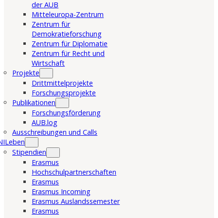
der AUB
Mitteleuropa-Zentrum
Zentrum für
Demokratieforschung
Zentrum für Diplomatie
Zentrum für Recht und
Wirtschaft
Projekte
Drittmittelprojekte
Forschungsprojekte
Publikationen
Forschungsförderung
AUB.log
Ausschreibungen und Calls
NILeben
Stipendien
Erasmus
Hochschulpartnerschaften
Erasmus
Erasmus Incoming
Erasmus Auslandssemester
Erasmus