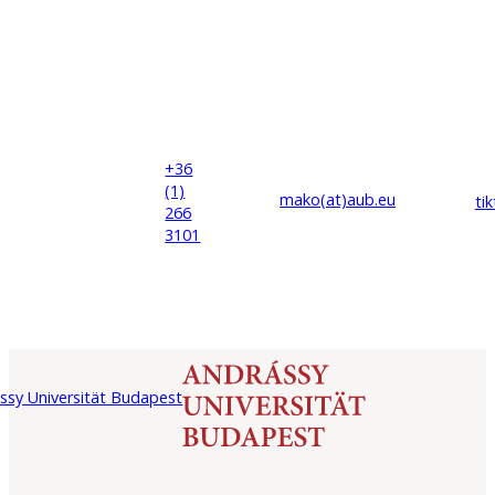
+36
(1)
mako(at)
aub
.eu
ti
266
3101