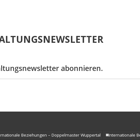
s- und
 (LL.M.) –
Abschluss
ramme
ALTUNGSNEWSLETTER
altungsnewsletter abonnieren.
ernationale Beziehungen – Doppelmaster Wuppertal
Internationale