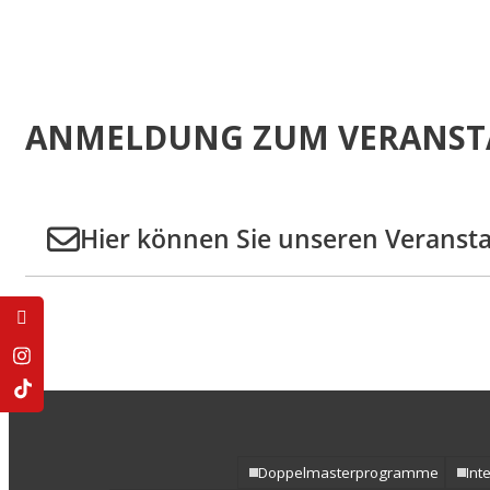
Vergleichende Staat
Rechtswissenschaften
Zulassung mit LL.B.-
Musterstudienplan
Doppelmasterprog
ANMELDUNG ZUM VERANST
Hier können Sie unseren Veranst
Doppelmasterprogramme
Int