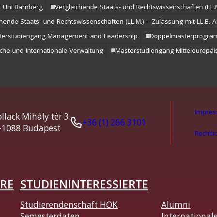
r Uni Bamberg
Vergleichende Staats- und Rechtswissenschaften (LL
chende Staats- und Rechtswissenschaften (LL.M.) – Zulassung mit LL.B.-
terstudiengang Management and Leadership
Doppelmasterprogr
he und Internationale Verwaltung
Masterstudiengang Mitteleuropäis
Impre
llack Mihály tér 3.
+36 (1) 266 3101
-1088 Budapest
Rechtli
RE
STUDIENINTERESSIERTE
Studierendenschaft HÖK
Alumni
Semesterdaten
International