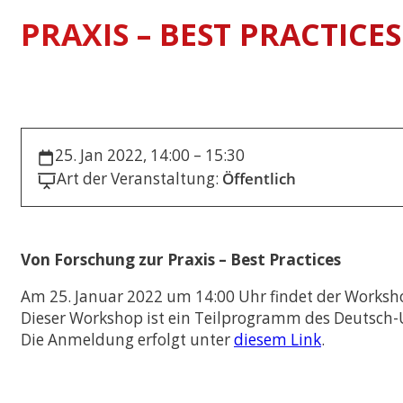
PRAXIS – BEST PRACTICES
International Econo
Business
Musterstudienplän
VVZ
Management and Le
Musterstudienplän
25. Jan 2022, 14:00 – 15:30
VVZ
Art der Veranstaltung:
Öffentlich
Mitteleuropäische S
Kulturdiplomatie
Musterstudienplän
VVZ
Von Forschung zur Praxis – Best Practices
Vergleichende Staat
Am 25. Januar 2022 um 14:00 Uhr findet der Workshop
Rechtswissenschaften
Zulassung mit Staa
Dieser Workshop ist ein Teilprogramm des Deutsch-
oder M.A.-Abschluss
Die Anmeldung erfolgt unter
diesem Link
.
Musterstudienplän
VVZ