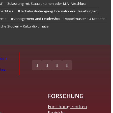
.M.) – Zulassung mit Staatsexamen oder M.A.-Abschluss
Abschluss
Bachelorstudiengang Internationale Beziehungen
amme
Management and Leadership – Doppelmaster TU Dresden
che Studien – Kulturdiplomatie
ssum
ches
FORSCHUNG
Forschungszentren
es
Projekte