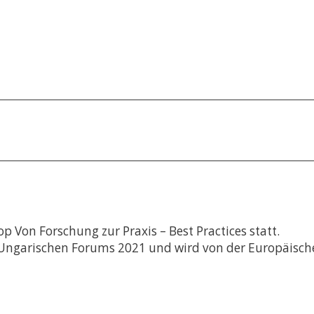
STUDIENGE
my and
e &
adership
e &
tudien –
e &
s- und
 Von Forschung zur Praxis – Best Practices statt.
 (LL.M.) –
tsexamen
Ungarischen Forums 2021 und wird von der Europäisch
e &