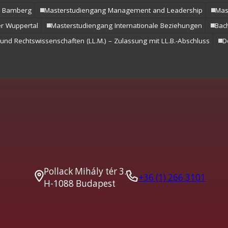
ni Bamberg
Masterstudiengang Management and Leadership
Mas
er Wuppertal
Masterstudiengang Internationale Beziehungen
Bac
 und Rechtswissenschaften (LL.M.) – Zulassung mit LL.B.-Abschluss
D
Pollack Mihály tér 3.
+36 (1) 266 3101
H-1088 Budapest