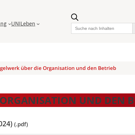
ung
UNILeben
Sea
Search
for:
egelwerk über die Organisation und den Betrieb
E ORGANISATION UND DEN B
2024)
(.pdf)