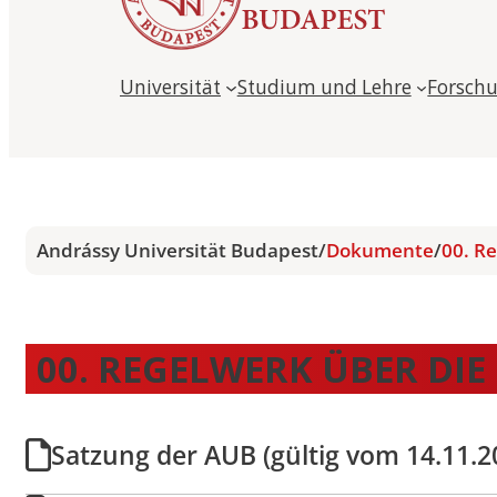
Universität
Studium und Lehre
Forsch
Andrássy Universität Budapest
/
Dokumente
/
00. R
00. REGELWERK ÜBER DI
Satzung der AUB (gültig vom 14.11.