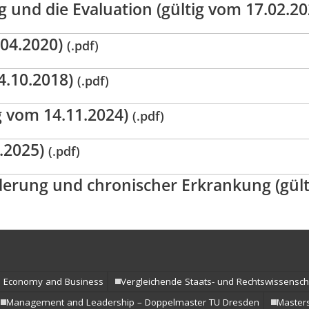
 und die Evaluation (gültig vom 17.02.2
.04.2020)
(.pdf)
4.10.2018)
(.pdf)
g vom 14.11.2024)
(.pdf)
.2025)
(.pdf)
erung und chronischer Erkrankung (gült
al Economy and Business
Vergleichende Staats- und Rechtswissensch
Management and Leadership – Doppelmaster TU Dresden
Masters