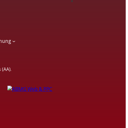
chung
 (AA).