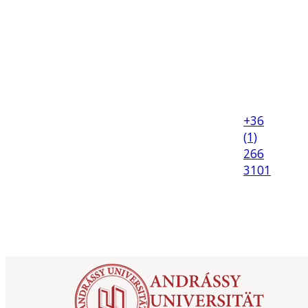
+36
(1)
266
3101