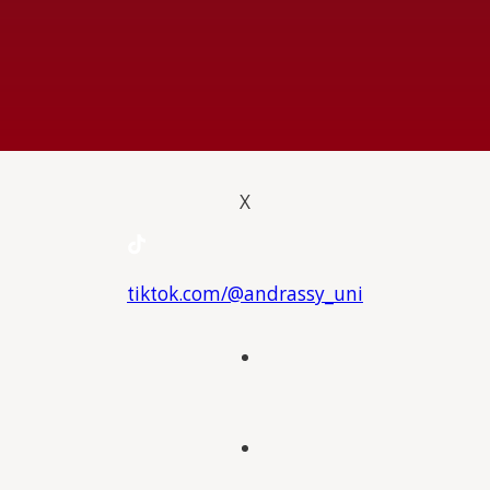
X
tiktok.com/@andrassy_uni