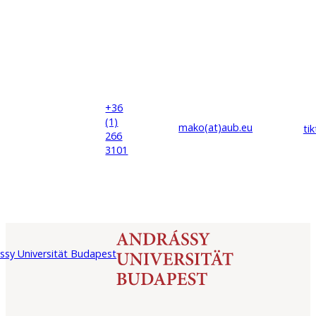
+36
(1)
mako(at)
aub
.eu
ti
266
3101