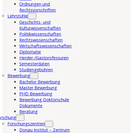
Ordnungen und
Rechtsvorschriften
Lehrstühle
Geschichts- und
Kulturwissenschaften
Politikwissenschaften
Rechtswissenschaften
Wirtschaftswissenschaften
Diplomatie
Herder-/Gastprofessuren
Semesterdaten
Studiengebühren
Bewerbung
Bachelor Bewerbung
Master Bewerbung
PHD Bewerbung
Bewerbung Doktorschule
Dokumente
Beratung
orschung
Forschungszentren
Donau-Institut – Zentrum