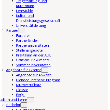
Trägerstiftung und
Kuratorium
Lehrstühle
Kultur- und
Dienstleistungsgesellschaft
Universitätsleitung
Partner
Förderer
Partnerländer
Partneruniversitäten
Stellenangebote
Praktikum an der AUB
Offizielle Dokumente
Sommeruniversitäten
Angebote für Externe
Angebote für Anwälte
Blended Intensive Program
Mikrozertifikate
Glossar
FAQs
udium und Lehre
Bachelor
B.A. Internationale