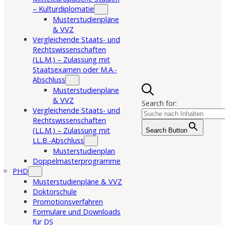
– Kulturdiplomatie
Musterstudienpläne
& VVZ
Vergleichende Staats- und
Rechtswissenschaften
(LL.M.) – Zulassung mit
Staatsexamen oder M.A.-
Abschluss
Musterstudienpläne
& VVZ
Search for:
Vergleichende Staats- und
Rechtswissenschaften
(LL.M.) – Zulassung mit
Search Button
LL.B.-Abschluss
Musterstudienplan
Doppelmasterprogramme
PHD
Musterstudienpläne & VVZ
Doktorschule
Promotionsverfahren
Formulare und Downloads
für DS