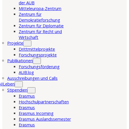
der AUB
Mitteleuropa-Zentrum
Zentrum für
Demokratieforschung
Zentrum für Diplomatie
Zentrum für Recht und
Wirtschaft
Projekte
Drittmittelprojekte
Forschungsprojekte
Publikationen
Forschungsförderung
AUB.log
Ausschreibungen und Calls
NILeben
Stipendien
Erasmus
Hochschulpartnerschaften
Erasmus
Erasmus Incoming
Erasmus Auslandssemester
Erasmus