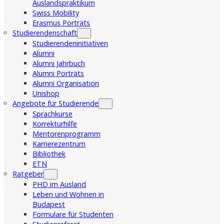
Auslandspraktikum
Swiss Mobility
Erasmus Porträts
Studierendenschaft
Studierendeninitiativen
Alumni
Alumni Jahrbuch
Alumni Porträts
Alumni Organisation
Unishop
Angebote für Studierende
Sprachkurse
Korrekturhilfe
Mentorenprogramm
Karrierezentrum
Bibliothek
ETN
Ratgeber
PHD im Ausland
Leben und Wohnen in
Budapest
Formulare für Studenten