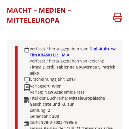
MACHT – MEDIEN –
MITTELEUROPA
Verfasst / herausgegeben von:
Dipl.-Kulturw.
Tim KRASKI Lic., M.A.
Verfasst / herausgegeben von (extern):
Timea Djerdj, Fabienne Gouverneur, Patrick
Jajko
Erscheinungsjahr:
2017
Verlagsort:
Wien
Verlag:
New Academic Press
Titel der Buchreihe:
Mitteleuropäische
Geschichte und Kultur
Zählung:
2
Seitenzahl:
200
ISBN:
978-3-7003-1995-5
Eigene Reihen der AUB:
Mitteleuropäische