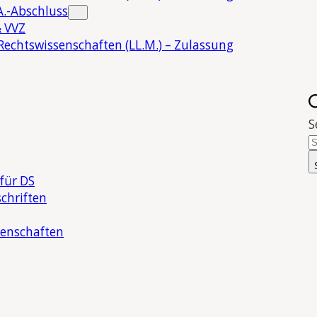
.-Abschluss
 VVZ
Rechtswissenschaften (LL.M.) – Zulassung
S
für DS
chriften
senschaften