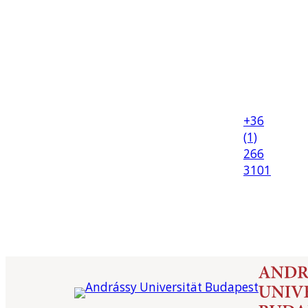
+36
(1)
266
3101