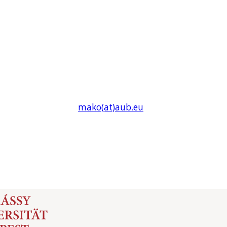
mako(at)
aub
.eu