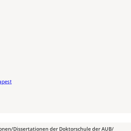
apest
ionen
/
Dissertationen der Doktorschule der AUB
/