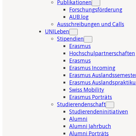
Publikationen
Forschungsförderung
AUB.log
Ausschreibungen und Calls
UNILeben
Stipendien
Erasmus
Hochschulpartnerschaften
Erasmus
Erasmus Incoming
Erasmus Auslandssemeste
Erasmus Auslandspraktik
Swiss Mobility
Erasmus Porträts
Studierendenschaft
Studierendeninitiativen
Alumni
Alumni Jahrbuch
Alumni Porträts