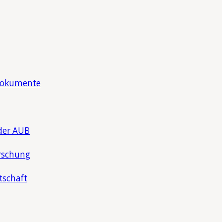
Dokumente
der AUB
rschung
tschaft