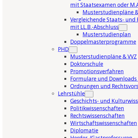
mit Staatsexamen oder M.A
Musterstudienpläne &
Vergleichende Staats- und 
mit LL.B.-Abschluss
Musterstudienplan
Doppelmasterprogramme
PHD
Musterstudienpläne & VVZ
Doktorschule
Promotionsverfahren
Formulare und Downloads 
Ordnungen und Rechtsvors
Lehrstühle
Geschichts- und Kulturwis
Politikwissenschaften
Rechtswissenschaften
Wirtschaftswissenschaften
Diplomatie
Herder-/Gastprofessuren