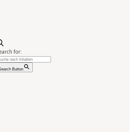
earch for:
Search Button