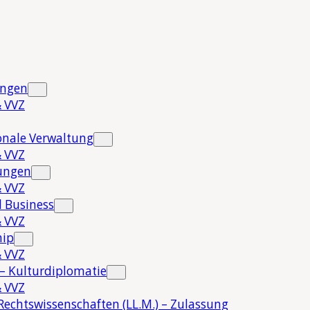
ungen
 VVZ
onale Verwaltung
 VVZ
hungen
 VVZ
 Business
 VVZ
hip
 VVZ
 – Kulturdiplomatie
 VVZ
Rechtswissenschaften (LL.M.) – Zulassung