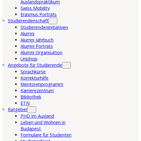
Auslandspraktikum
Swiss Mobility
Erasmus Porträts
Studierendenschaft
Studierendeninitiativen
Alumni
Alumni Jahrbuch
Alumni Porträts
Alumni Organisation
Unishop
Angebote für Studierende
Sprachkurse
Korrekturhilfe
Mentorenprogramm
Karrierezentrum
Bibliothek
ETN
Ratgeber
PHD im Ausland
Leben und Wohnen in
Budapest
Formulare für Studenten