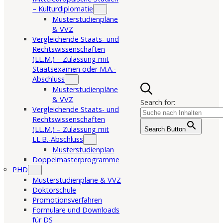
– Kulturdiplomatie
Musterstudienpläne
& VVZ
Vergleichende Staats- und
Rechtswissenschaften
(LL.M.) – Zulassung mit
Staatsexamen oder M.A.-
Abschluss
Musterstudienpläne
& VVZ
Search for:
Vergleichende Staats- und
Rechtswissenschaften
(LL.M.) – Zulassung mit
Search Button
LL.B.-Abschluss
Musterstudienplan
Doppelmasterprogramme
PHD
Musterstudienpläne & VVZ
Doktorschule
Promotionsverfahren
Formulare und Downloads
für DS