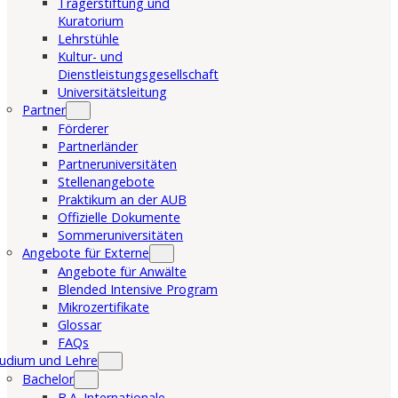
Trägerstiftung und
Kuratorium
Lehrstühle
Kultur- und
Dienstleistungsgesellschaft
Universitätsleitung
Partner
Förderer
Partnerländer
Partneruniversitäten
Stellenangebote
Praktikum an der AUB
Offizielle Dokumente
Sommeruniversitäten
Angebote für Externe
Angebote für Anwälte
Blended Intensive Program
Mikrozertifikate
Glossar
FAQs
udium und Lehre
Bachelor
B.A. Internationale