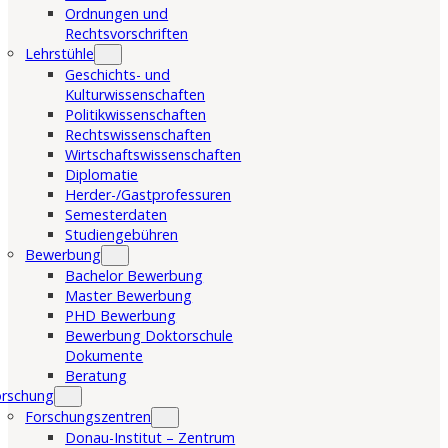
Ordnungen und
Rechtsvorschriften
Lehrstühle
Geschichts- und
Kulturwissenschaften
Politikwissenschaften
Rechtswissenschaften
Wirtschaftswissenschaften
Diplomatie
Herder-/Gastprofessuren
Semesterdaten
Studiengebühren
Bewerbung
Bachelor Bewerbung
Master Bewerbung
PHD Bewerbung
Bewerbung Doktorschule
Dokumente
Beratung
orschung
Forschungszentren
Donau-Institut – Zentrum