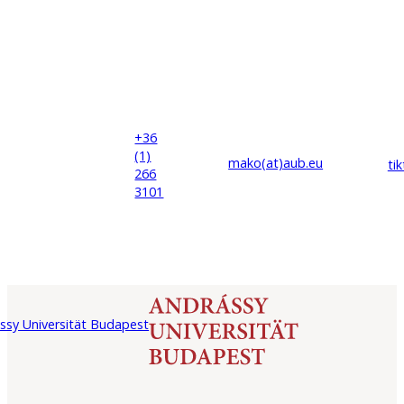
+36
(1)
mako(at)
aub
.eu
ti
266
3101