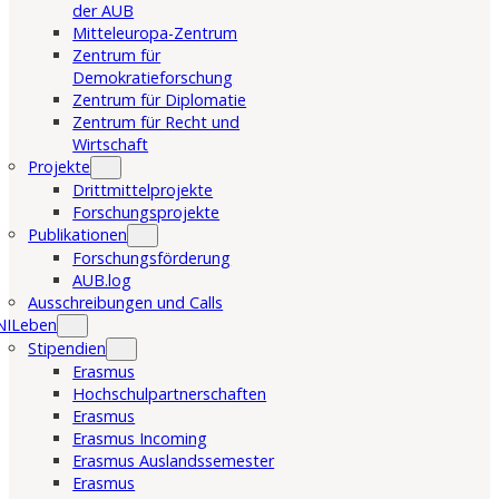
der AUB
Mitteleuropa-Zentrum
Zentrum für
Demokratieforschung
Zentrum für Diplomatie
Zentrum für Recht und
Wirtschaft
Projekte
Drittmittelprojekte
Forschungsprojekte
Publikationen
Forschungsförderung
AUB.log
Ausschreibungen und Calls
NILeben
Stipendien
Erasmus
Hochschulpartnerschaften
Erasmus
Erasmus Incoming
Erasmus Auslandssemester
Erasmus