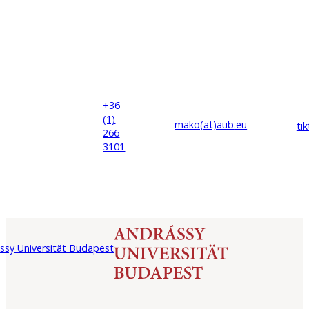
+36
(1)
mako(at)
aub
.eu
ti
266
3101