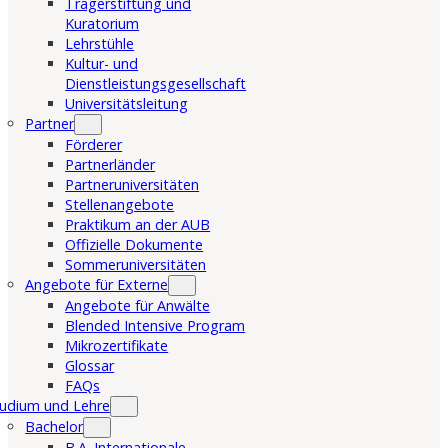
Trägerstiftung und
Kuratorium
Lehrstühle
Kultur- und
Dienstleistungsgesellschaft
Universitätsleitung
Partner
Förderer
Partnerländer
Partneruniversitäten
Stellenangebote
Praktikum an der AUB
Offizielle Dokumente
Sommeruniversitäten
Angebote für Externe
Angebote für Anwälte
Blended Intensive Program
Mikrozertifikate
Glossar
FAQs
udium und Lehre
Bachelor
B.A. Internationale