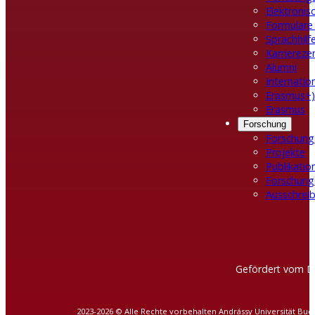
Elektroni
Formulare
Sprachhilf
Karrierez
Alumni
Internatio
Erasmus+)
Erasmus
Forschung
Forschung
Projekte
Publikatio
Forschung
Ausschreib
Gefördert vom D
2023-2026 © Alle Rechte vorbehalten Andrássy Universität Bud