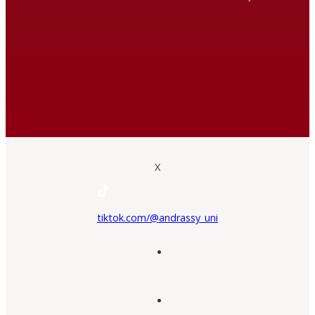
X
tiktok.com/@andrassy_uni