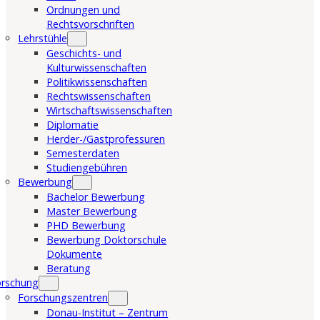
Ordnungen und
Rechtsvorschriften
Lehrstühle
Geschichts- und
Kulturwissenschaften
Politikwissenschaften
Rechtswissenschaften
Wirtschaftswissenschaften
Diplomatie
Herder-/Gastprofessuren
Semesterdaten
Studiengebühren
Bewerbung
Bachelor Bewerbung
Master Bewerbung
PHD Bewerbung
Bewerbung Doktorschule
Dokumente
Beratung
orschung
Forschungszentren
Donau-Institut – Zentrum