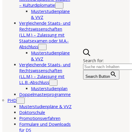
– Kulturdiplomatie
Musterstudienpläne
& VVZ
Vergleichende Staats- und
Rechtswissenschaften
(LL.M.) – Zulassung mit
Staatsexamen oder M.A.-
Abschluss
Musterstudienpläne
& VVZ
Search for:
Vergleichende Staats- und
Rechtswissenschaften
(LL.M.) – Zulassung mit
Search Button
LL.B.-Abschluss
Musterstudienplan
Doppelmasterprogramme
PHD
Musterstudienpläne & VVZ
Doktorschule
Promotionsverfahren
Formulare und Downloads
für DS