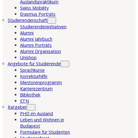
Auslandspraktikum
Swiss Mobility
Erasmus Porträts
Studierendenschaft
Studierendeninitiativen
Alumni
Alumni Jahrbuch
Alumni Porträts
Alumni Organisation
Unishop
Angebote für Studierende
Sprachkurse
Korrekturhilfe
Mentorenprogramm
Karrierezentrum
Bibliothek
ETN
Ratgeber
PHD im Ausland
Leben und Wohnen in
Budapest
Formulare für Studenten