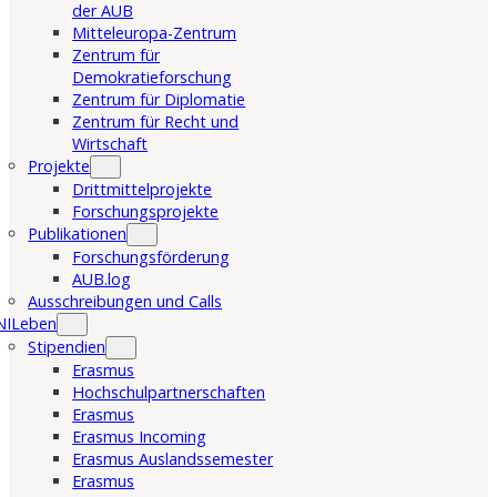
der AUB
Mitteleuropa-Zentrum
Zentrum für
Demokratieforschung
Zentrum für Diplomatie
Zentrum für Recht und
Wirtschaft
Projekte
Drittmittelprojekte
Forschungsprojekte
Publikationen
Forschungsförderung
AUB.log
Ausschreibungen und Calls
NILeben
Stipendien
Erasmus
Hochschulpartnerschaften
Erasmus
Erasmus Incoming
Erasmus Auslandssemester
Erasmus