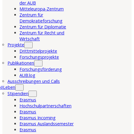
der AUB
Mitteleuropa-Zentrum
Zentrum für
Demokratieforschung
Zentrum für Diplomatie
Zentrum für Recht und
Wirtschaft
Projekte
Drittmittelprojekte
Forschungsprojekte
Publikationen
Forschungsförderung
AUB.log
Ausschreibungen und Calls
NILeben
Stipendien
Erasmus
Hochschulpartnerschaften
Erasmus
Erasmus Incoming
Erasmus Auslandssemester
Erasmus