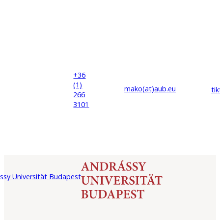
+36
(1)
mako(at)
aub
.eu
ti
266
3101