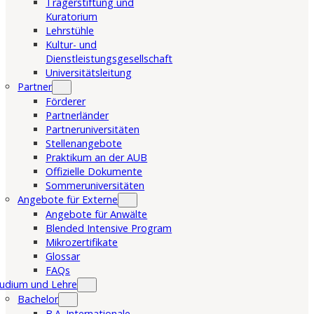
Trägerstiftung und
Kuratorium
Lehrstühle
Kultur- und
Dienstleistungsgesellschaft
Universitätsleitung
Partner
Förderer
Partnerländer
Partneruniversitäten
Stellenangebote
Praktikum an der AUB
Offizielle Dokumente
Sommeruniversitäten
Angebote für Externe
Angebote für Anwälte
Blended Intensive Program
Mikrozertifikate
Glossar
FAQs
udium und Lehre
Bachelor
B.A. Internationale