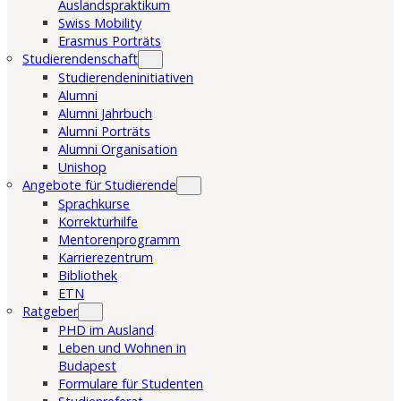
Auslandspraktikum
Swiss Mobility
Erasmus Porträts
Studierendenschaft
Studierendeninitiativen
Alumni
Alumni Jahrbuch
Alumni Porträts
Alumni Organisation
Unishop
Angebote für Studierende
Sprachkurse
Korrekturhilfe
Mentorenprogramm
Karrierezentrum
Bibliothek
ETN
Ratgeber
PHD im Ausland
Leben und Wohnen in
Budapest
Formulare für Studenten