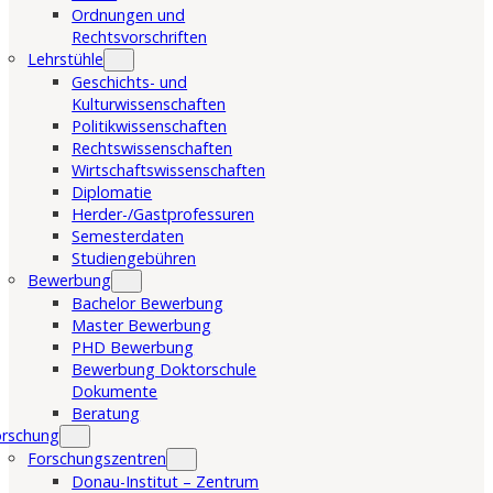
Ordnungen und
Rechtsvorschriften
Lehrstühle
Geschichts- und
Kulturwissenschaften
Politikwissenschaften
Rechtswissenschaften
Wirtschaftswissenschaften
Diplomatie
Herder-/Gastprofessuren
Semesterdaten
Studiengebühren
Bewerbung
Bachelor Bewerbung
Master Bewerbung
PHD Bewerbung
Bewerbung Doktorschule
Dokumente
Beratung
orschung
Forschungszentren
Donau-Institut – Zentrum