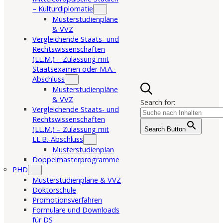
– Kulturdiplomatie
Musterstudienpläne
& VVZ
Vergleichende Staats- und
Rechtswissenschaften
(LL.M.) – Zulassung mit
Staatsexamen oder M.A.-
Abschluss
Musterstudienpläne
& VVZ
Search for:
Vergleichende Staats- und
Rechtswissenschaften
(LL.M.) – Zulassung mit
Search Button
LL.B.-Abschluss
Musterstudienplan
Doppelmasterprogramme
PHD
Musterstudienpläne & VVZ
Doktorschule
Promotionsverfahren
Formulare und Downloads
für DS