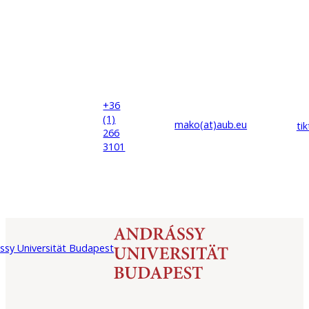
+36
(1)
mako(at)
aub
.eu
ti
266
3101