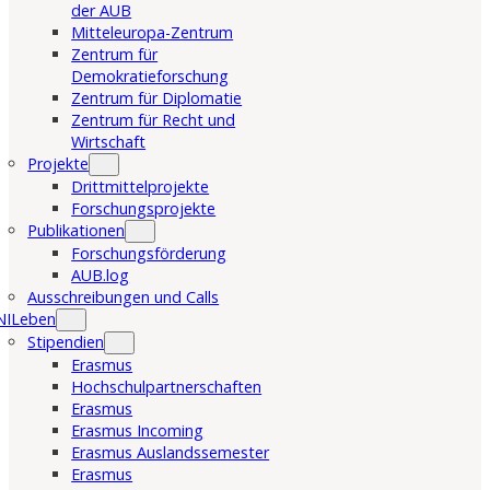
der AUB
Mitteleuropa-Zentrum
Zentrum für
Demokratieforschung
Zentrum für Diplomatie
Zentrum für Recht und
Wirtschaft
Projekte
Drittmittelprojekte
Forschungsprojekte
Publikationen
Forschungsförderung
AUB.log
Ausschreibungen und Calls
NILeben
Stipendien
Erasmus
Hochschulpartnerschaften
Erasmus
Erasmus Incoming
Erasmus Auslandssemester
Erasmus