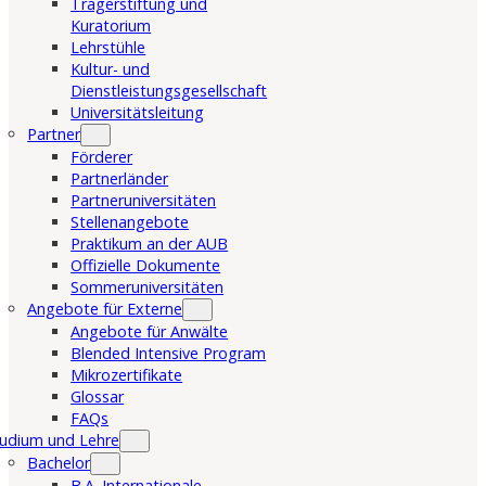
Trägerstiftung und
Kuratorium
Lehrstühle
Kultur- und
Dienstleistungsgesellschaft
Universitätsleitung
Partner
Förderer
Partnerländer
Partneruniversitäten
Stellenangebote
Praktikum an der AUB
Offizielle Dokumente
Sommeruniversitäten
Angebote für Externe
Angebote für Anwälte
Blended Intensive Program
Mikrozertifikate
Glossar
FAQs
udium und Lehre
Bachelor
B.A. Internationale