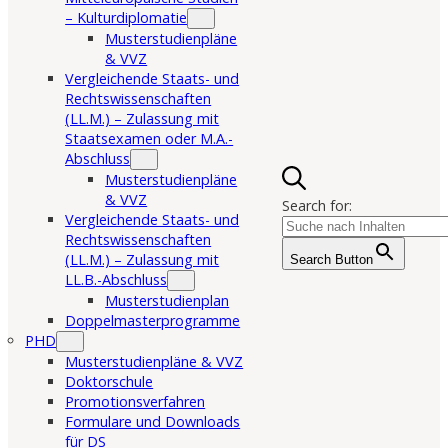
– Kulturdiplomatie
Musterstudienpläne
& VVZ
Vergleichende Staats- und
Rechtswissenschaften
(LL.M.) – Zulassung mit
Staatsexamen oder M.A.-
Abschluss
Musterstudienpläne
& VVZ
Search for:
Vergleichende Staats- und
Rechtswissenschaften
(LL.M.) – Zulassung mit
Search Button
LL.B.-Abschluss
Musterstudienplan
Doppelmasterprogramme
PHD
Musterstudienpläne & VVZ
Doktorschule
Promotionsverfahren
Formulare und Downloads
für DS