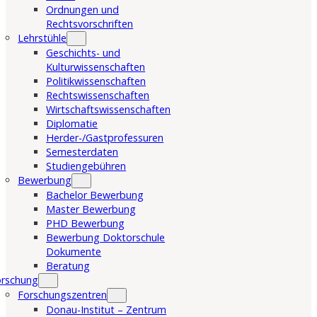
Ordnungen und
Rechtsvorschriften
Lehrstühle
Geschichts- und
Kulturwissenschaften
Politikwissenschaften
Rechtswissenschaften
Wirtschaftswissenschaften
Diplomatie
Herder-/Gastprofessuren
Semesterdaten
Studiengebühren
Bewerbung
Bachelor Bewerbung
Master Bewerbung
PHD Bewerbung
Bewerbung Doktorschule
Dokumente
Beratung
orschung
Forschungszentren
Donau-Institut – Zentrum