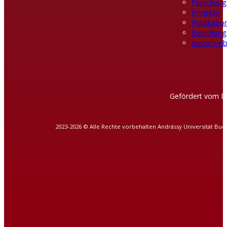
Forschung
Projekte
Publikatio
Forschung
Ausschreib
Gefördert vom D
2023-2026 © Alle Rechte vorbehalten Andrássy Universität Bud