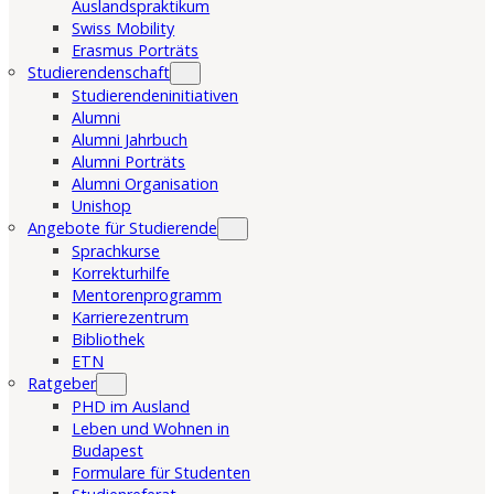
Auslandspraktikum
Swiss Mobility
Erasmus Porträts
Studierendenschaft
Studierendeninitiativen
Alumni
Alumni Jahrbuch
Alumni Porträts
Alumni Organisation
Unishop
Angebote für Studierende
Sprachkurse
Korrekturhilfe
Mentorenprogramm
Karrierezentrum
Bibliothek
ETN
Ratgeber
PHD im Ausland
Leben und Wohnen in
Budapest
Formulare für Studenten