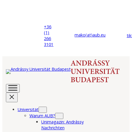
+36
(1)
mako(at)
aub
.eu
ti
266
3101
Universität
Warum AUB?
Unimagazin: Andrássy
Nachrichten