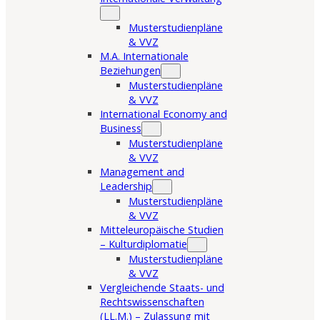
Musterstudienpläne
& VVZ
M.A. Internationale
Beziehungen
Musterstudienpläne
& VVZ
International Economy and
Business
Musterstudienpläne
& VVZ
Management and
Leadership
Musterstudienpläne
& VVZ
Mitteleuropäische Studien
– Kulturdiplomatie
Musterstudienpläne
& VVZ
Vergleichende Staats- und
Rechtswissenschaften
(LL.M.) – Zulassung mit