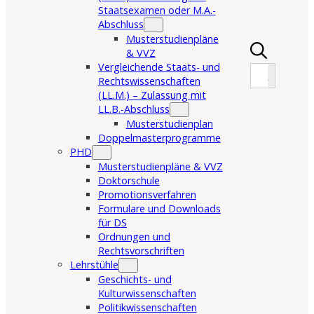
Staatsexamen oder M.A.-
Abschluss
Musterstudienpläne
& VVZ
Search Button
Vergleichende Staats- und
Search
for:
Rechtswissenschaften
(LL.M.) – Zulassung mit
LL.B.-Abschluss
Musterstudienplan
Doppelmasterprogramme
PHD
Musterstudienpläne & VVZ
Doktorschule
Promotionsverfahren
Formulare und Downloads
für DS
Ordnungen und
Rechtsvorschriften
Lehrstühle
Geschichts- und
Kulturwissenschaften
Politikwissenschaften