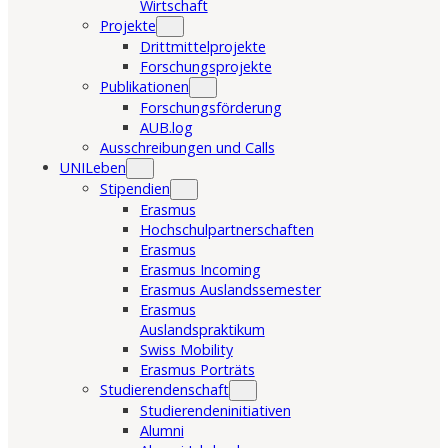
Wirtschaft
Projekte
Drittmittelprojekte
Forschungsprojekte
Publikationen
Forschungsförderung
AUB.log
Ausschreibungen und Calls
UNILeben
Stipendien
Erasmus
Hochschulpartnerschaften
Erasmus
Erasmus Incoming
Erasmus Auslandssemester
Erasmus
Auslandspraktikum
Swiss Mobility
Erasmus Porträts
Studierendenschaft
Studierendeninitiativen
Alumni