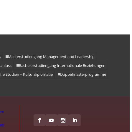
s
Masterstudiengang Management and Leadership
schluss
Bachelorstudiengang Internationale Beziehungen
he Studien – Kulturdiplomatie
Doppelmasterprogramme
um
hes