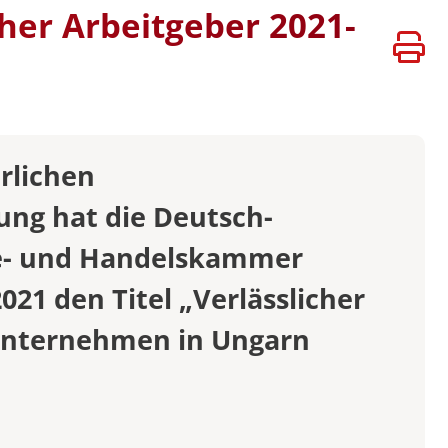
cher Arbeitgeber 2021-
ATEN
VERSITÄTEN
BÜHREN
rlichen
ng hat die Deutsch-
ie- und Handelskammer
021 den Titel „Verlässlicher
 Unternehmen in Ungarn