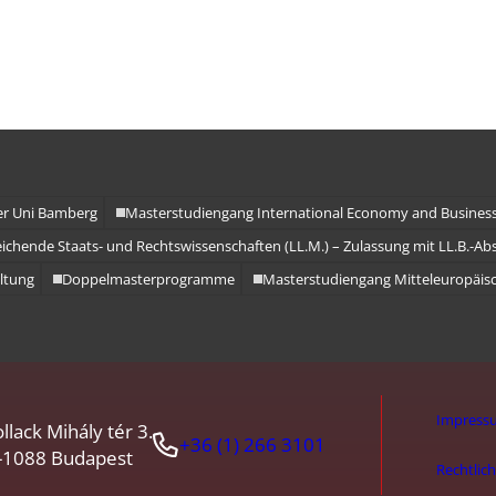
er Uni Bamberg
Masterstudiengang International Economy and Busines
eichende Staats- und Rechtswissenschaften (LL.M.) – Zulassung mit LL.B.-Ab
ltung
Doppelmasterprogramme
Masterstudiengang Mitteleuropäisc
Impress
llack Mihály tér 3.
+36 (1) 266 3101
-1088 Budapest
Rechtlic