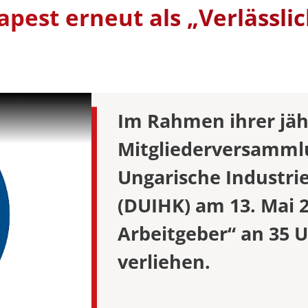
y and
pest erneut als „Verlässli
Universitätsleitung
SEMESTERD
SOMMERUNI
STUDIENGE
 & VVZ
ership
 & VVZ
dien –
Im Rahmen ihrer jäh
 & VVZ
Mitgliederversammlu
 und
(LL.M.) –
Ungarische Industr
examen oder
(DUIHK) am 13. Mai 2
 & VVZ
Arbeitgeber“ an 35
 und
(LL.M.) –
verliehen.
bschluss