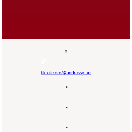
X
tiktok.com/@andrassy_uni