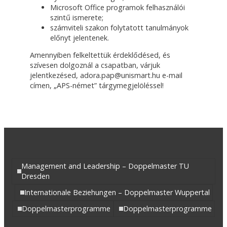
Microsoft Office programok felhasználói
szintű ismerete;
számviteli szakon folytatott tanulmányok
előnyt jelentenek.
Amennyiben felkeltettük érdeklődésed, és
szívesen dolgoznál a csapatban, várjuk
jelentkezésed, adora.pap@unismart.hu e-mail
címen, „APS-német” tárgymegjelöléssel!
Management and Leadership – Doppelmaster TU
Dresden
Internationale Beziehungen – Doppelmaster Wuppertal
Doppelmasterprogramme
Doppelmasterprogramme