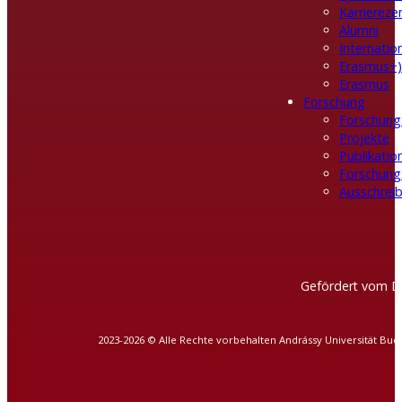
Karrierez
Alumni
Internatio
Erasmus+)
Erasmus
Forschung
Forschung
Projekte
Publikatio
Forschung
Ausschreib
Gefördert vom D
2023-2026 © Alle Rechte vorbehalten Andrássy Universität Bud