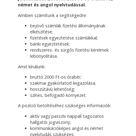
német és angol nyelvtudással.
Amiben számítunk a segítségedre:
bejövő számlák fizetési állományának
elkészítése;
fizetések egyeztetése számlákkal;
banki egyeztetések;
rendszeres- és sürgős fizetési kérelmek
lebonyolítása.
Amit kínálunk:
bruttó 2000 Ft-os órabér;
szakmai gyakorlatod leigazolása;
hosszútávú lehetőség;
színes, befogadó környezet.
A pozíció betöltéséhez szükséges információk:
aktív vagy passzív nappali tagozatos
hallgatói jogviszony;
kommunikációképes angol és német
nyelvtudás szükséges;