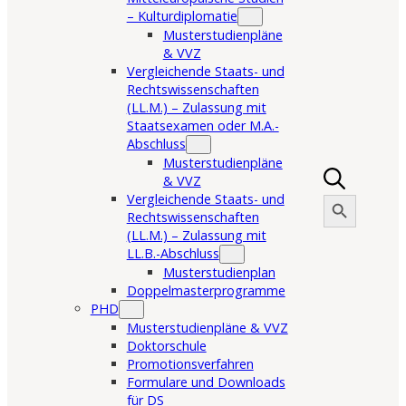
– Kulturdiplomatie
Musterstudienpläne
& VVZ
Vergleichende Staats- und
Rechtswissenschaften
(LL.M.) – Zulassung mit
Staatsexamen oder M.A.-
Abschluss
Musterstudienpläne
& VVZ
Search Button
Vergleichende Staats- und
Search
for:
Rechtswissenschaften
(LL.M.) – Zulassung mit
LL.B.-Abschluss
Musterstudienplan
Doppelmasterprogramme
PHD
Musterstudienpläne & VVZ
Doktorschule
Promotionsverfahren
Formulare und Downloads
für DS