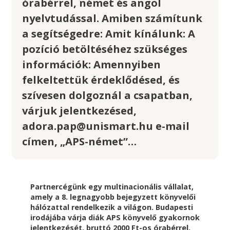
órabérrel, német és angol
nyelvtudással. Amiben számítunk
a segítségedre: Amit kínálunk: A
pozíció betöltéséhez szükséges
információk: Amennyiben
felkeltettük érdeklődésed, és
szívesen dolgoznál a csapatban,
várjuk jelentkezésed,
adora.pap@unismart.hu e-mail
címen, „APS-német”…
Partnercégünk egy multinacionális vállalat,
amely a 8. legnagyobb bejegyzett könyvelői
hálózattal rendelkezik a világon. Budapesti
irodájába várja diák APS könyvelő gyakornok
jelentkezését, bruttó 2000 Ft-os órabérrel,