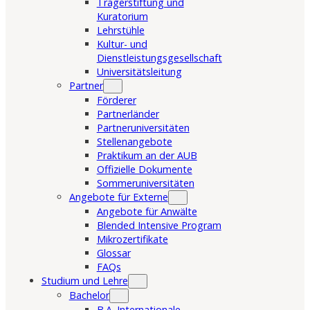
Trägerstiftung und
Kuratorium
Lehrstühle
Kultur- und
Dienstleistungsgesellschaft
Universitätsleitung
Partner
Förderer
Partnerländer
Partneruniversitäten
Stellenangebote
Praktikum an der AUB
Offizielle Dokumente
Sommeruniversitäten
Angebote für Externe
Angebote für Anwälte
Blended Intensive Program
Mikrozertifikate
Glossar
FAQs
Studium und Lehre
Bachelor
B.A. Internationale