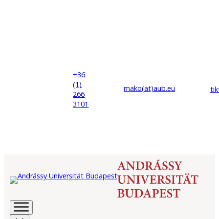
+36
(1)
mako(at)
aub
.eu
ti
266
3101