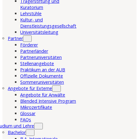
Trägerstiftung und
Kuratorium
Lehrstühle
Kultur- und
Dienstleistungsgesellschaft
Universitätsleitung
Partner
Förderer
Partnerländer
Partneruniversitäten
Stellenangebote
Praktikum an der AUB
Offizielle Dokumente
Sommeruniversitäten
Angebote für Externe
Angebote für Anwälte
Blended Intensive Program
Mikrozertifikate
Glossar
FAQs
udium und Lehre
Bachelor
B.A. Internationale