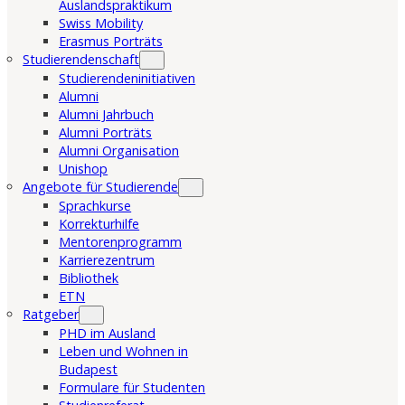
Auslandspraktikum
Swiss Mobility
Erasmus Porträts
Studierendenschaft
Studierendeninitiativen
Alumni
Alumni Jahrbuch
Alumni Porträts
Alumni Organisation
Unishop
Angebote für Studierende
Sprachkurse
Korrekturhilfe
Mentorenprogramm
Karrierezentrum
Bibliothek
ETN
Ratgeber
PHD im Ausland
Leben und Wohnen in
Budapest
Formulare für Studenten