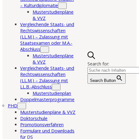
– Kulturdiplomatie
Musterstudienpläne
& VVZ
Vergleichende Staats- und
Rechtswissenschaften
(LL.M.) – Zulassung mit
Staatsexamen oder M.A.-
Abschluss
Musterstudienpläne
& VVZ
Search for:
Vergleichende Staats- und
Rechtswissenschaften
(LL.M.) – Zulassung mit
Search Button
LL.B.-Abschluss
Musterstudienplan
Doppelmasterprogramme
PHD
Musterstudienpläne & VVZ
Doktorschule
Promotionsverfahren
Formulare und Downloads
für DS