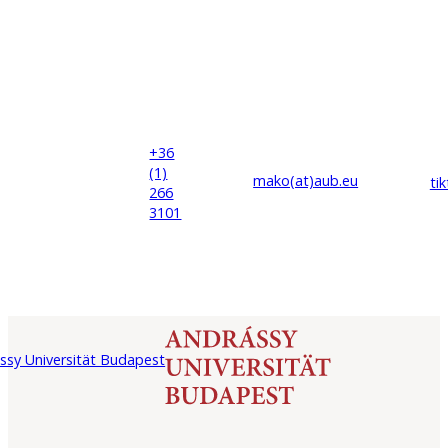
+36
(1)
mako(at)
aub
.eu
ti
266
3101