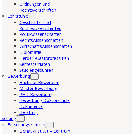
Ordnungen und
Rechtsvorschriften
Lehrstühle
Geschichts- und
Kulturwissenschaften
Politikwissenschaften
Rechtswissenschaften
Wirtschaftswissenschaften
Diplomatie
Herder-/Gastprofessuren
Semesterdaten
Studiengebühren
Bewerbung
Bachelor Bewerbung
Master Bewerbung
PHD Bewerbung
Bewerbung Doktorschule
Dokumente
Beratung
orschung
Forschungszentren
Donau-Institut – Zentrum