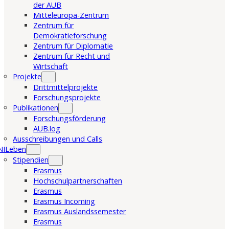
der AUB
Mitteleuropa-Zentrum
Zentrum für
Demokratieforschung
Zentrum für Diplomatie
Zentrum für Recht und
Wirtschaft
Projekte
Drittmittelprojekte
Forschungsprojekte
Publikationen
Forschungsförderung
AUB.log
Ausschreibungen und Calls
NILeben
Stipendien
Erasmus
Hochschulpartnerschaften
Erasmus
Erasmus Incoming
Erasmus Auslandssemester
Erasmus