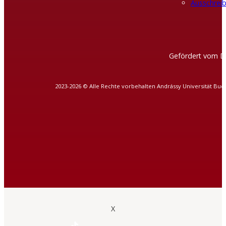
Ausschreib
Gefördert vom D
2023-2026 © Alle Rechte vorbehalten Andrássy Universität Bud
X