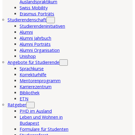
Auslandspraktikum
Swiss Mobility
Erasmus Porträts
Studierendenschaft
Studierendeninitiativen
Alumni
Alumni Jahrbuch
Alumni Porträts
Alumni Organisation
Unishop
Angebote für Studierende
Sprachkurse
Korrekturhilfe
Mentorenprogramm
Karrierezentrum
Bibliothek
ETN
Ratgeber
PHD im Ausland
Leben und Wohnen in
Budapest
Formulare für Studenten