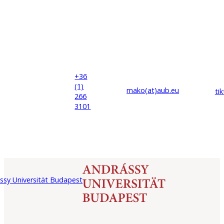
+36
(1)
mako(at)
aub
.eu
ti
266
3101