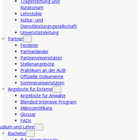
Trägerstiftung und
Kuratorium
Lehrstühle
Kultur- und
Dienstleistungsgesellschaft
Universitätsleitung
Partner
Förderer
Partnerländer
Partneruniversitäten
Stellenangebote
Praktikum an der AUB
Offizielle Dokumente
Sommeruniversitäten
Angebote für Externe
Angebote für Anwälte
Blended Intensive Program
Mikrozertifikate
Glossar
FAQs
udium und Lehre
Bachelor
B.A. Internationale