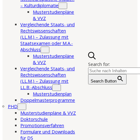
– Kulturdiplomatie
Musterstudienpläne
& VVZ
Vergleichende Staats- und
Rechtswissenschaften
(LL.M.) – Zulassung mit
Staatsexamen oder M.A.-
Abschluss
Musterstudienpläne
& VVZ
Search for:
Vergleichende Staats- und
Rechtswissenschaften
(LL.M.) – Zulassung mit
Search Button
LL.B.-Abschluss
Musterstudienplan
Doppelmasterprogramme
PHD
Musterstudienpläne & VVZ
Doktorschule
Promotionsverfahren
Formulare und Downloads
für DS