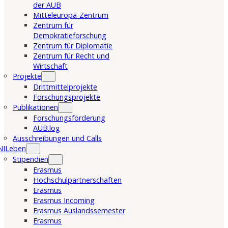
der AUB
Mitteleuropa-Zentrum
Zentrum für
Demokratieforschung
Zentrum für Diplomatie
Zentrum für Recht und
Wirtschaft
Projekte
Drittmittelprojekte
Forschungsprojekte
Publikationen
Forschungsförderung
AUB.log
Ausschreibungen und Calls
NILeben
Stipendien
Erasmus
Hochschulpartnerschaften
Erasmus
Erasmus Incoming
Erasmus Auslandssemester
Erasmus