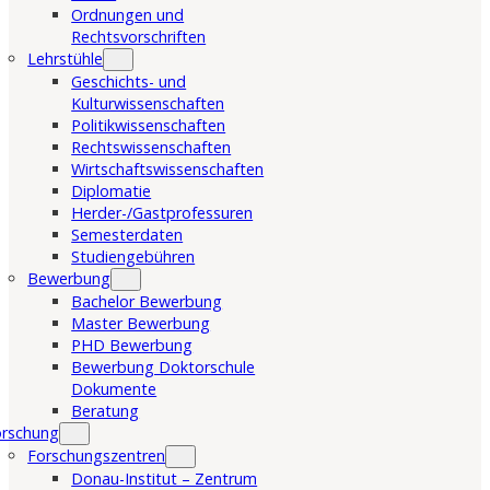
Ordnungen und
Rechtsvorschriften
Lehrstühle
Geschichts- und
Kulturwissenschaften
Politikwissenschaften
Rechtswissenschaften
Wirtschaftswissenschaften
Diplomatie
Herder-/Gastprofessuren
Semesterdaten
Studiengebühren
Bewerbung
Bachelor Bewerbung
Master Bewerbung
PHD Bewerbung
Bewerbung Doktorschule
Dokumente
Beratung
orschung
Forschungszentren
Donau-Institut – Zentrum