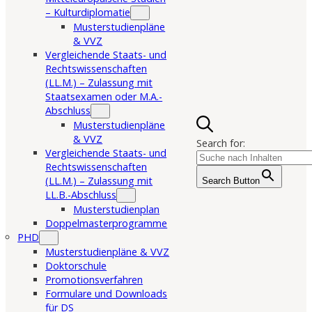
– Kulturdiplomatie
Musterstudienpläne
& VVZ
Vergleichende Staats- und
Rechtswissenschaften
(LL.M.) – Zulassung mit
Staatsexamen oder M.A.-
Abschluss
Musterstudienpläne
& VVZ
Search for:
Vergleichende Staats- und
Rechtswissenschaften
(LL.M.) – Zulassung mit
Search Button
LL.B.-Abschluss
Musterstudienplan
Doppelmasterprogramme
PHD
Musterstudienpläne & VVZ
Doktorschule
Promotionsverfahren
Formulare und Downloads
für DS