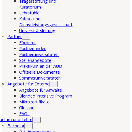
Trägerstiftung und
Kuratorium
Lehrstühle
Kultur- und
Dienstleistungsgesellschaft
Universitätsleitung
Partner
Förderer
Partnerländer
Partneruniversitäten
Stellenangebote
Praktikum an der AUB
Offizielle Dokumente
Sommeruniversitäten
Angebote für Externe
Angebote für Anwälte
Blended Intensive Program
Mikrozertifikate
Glossar
FAQs
udium und Lehre
Bachelor
B.A. Internationale