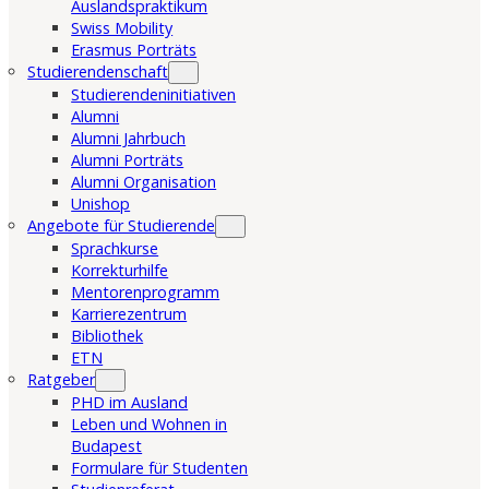
Auslandspraktikum
Swiss Mobility
Erasmus Porträts
Studierendenschaft
Studierendeninitiativen
Alumni
Alumni Jahrbuch
Alumni Porträts
Alumni Organisation
Unishop
Angebote für Studierende
Sprachkurse
Korrekturhilfe
Mentorenprogramm
Karrierezentrum
Bibliothek
ETN
Ratgeber
PHD im Ausland
Leben und Wohnen in
Budapest
Formulare für Studenten