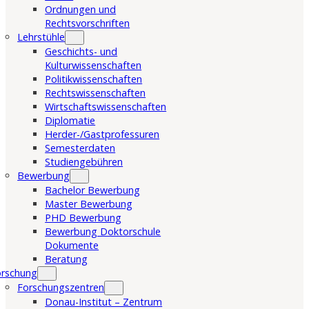
Ordnungen und
Rechtsvorschriften
Lehrstühle
Geschichts- und
Kulturwissenschaften
Politikwissenschaften
Rechtswissenschaften
Wirtschaftswissenschaften
Diplomatie
Herder-/Gastprofessuren
Semesterdaten
Studiengebühren
Bewerbung
Bachelor Bewerbung
Master Bewerbung
PHD Bewerbung
Bewerbung Doktorschule
Dokumente
Beratung
orschung
Forschungszentren
Donau-Institut – Zentrum