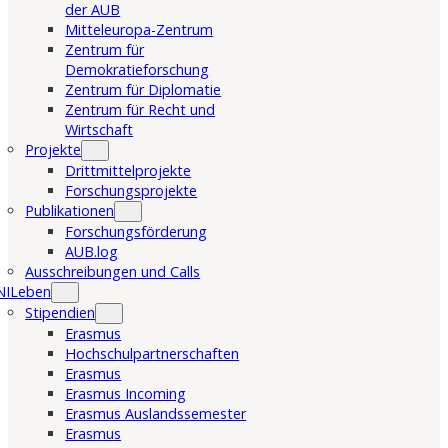
der AUB
Mitteleuropa-Zentrum
Zentrum für
Demokratieforschung
Zentrum für Diplomatie
Zentrum für Recht und
Wirtschaft
Projekte
Drittmittelprojekte
Forschungsprojekte
Publikationen
Forschungsförderung
AUB.log
Ausschreibungen und Calls
NILeben
Stipendien
Erasmus
Hochschulpartnerschaften
Erasmus
Erasmus Incoming
Erasmus Auslandssemester
Erasmus