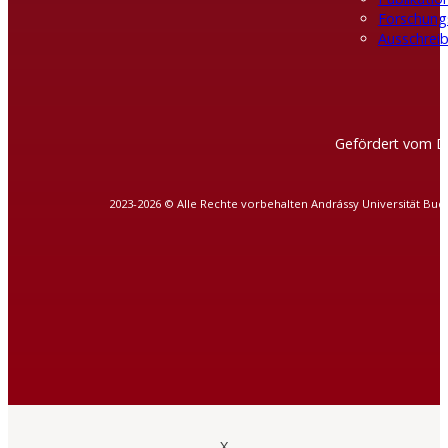
Forschung
Ausschreib
Gefördert vom D
2023-2026 © Alle Rechte vorbehalten Andrássy Universität Bud
X