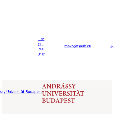
+36
(1)
mako(at)
aub
.eu
ti
266
3101