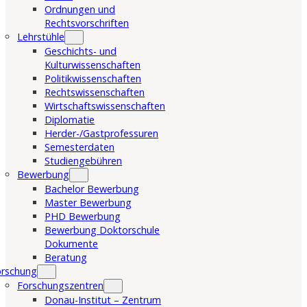
Ordnungen und
Rechtsvorschriften
Lehrstühle
Geschichts- und
Kulturwissenschaften
Politikwissenschaften
Rechtswissenschaften
Wirtschaftswissenschaften
Diplomatie
Herder-/Gastprofessuren
Semesterdaten
Studiengebühren
Bewerbung
Bachelor Bewerbung
Master Bewerbung
PHD Bewerbung
Bewerbung Doktorschule
Dokumente
Beratung
orschung
Forschungszentren
Donau-Institut – Zentrum