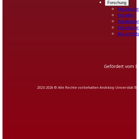
Forschung
Forschung
Projekte
Publikatio
Forschung
Ausschreib
Gefördert vom D
2023-2026 © Alle Rechte vorbehalten Andrássy Universität B