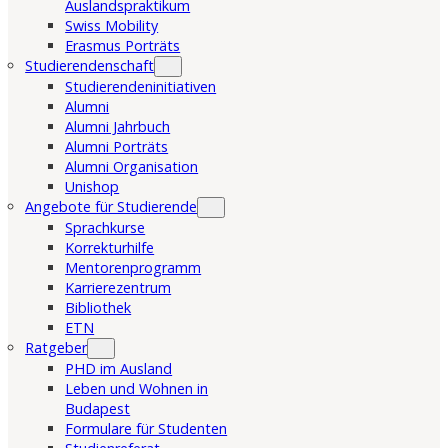
Auslandspraktikum
Swiss Mobility
Erasmus Porträts
Studierendenschaft
Studierendeninitiativen
Alumni
Alumni Jahrbuch
Alumni Porträts
Alumni Organisation
Unishop
Angebote für Studierende
Sprachkurse
Korrekturhilfe
Mentorenprogramm
Karrierezentrum
Bibliothek
ETN
Ratgeber
PHD im Ausland
Leben und Wohnen in
Budapest
Formulare für Studenten