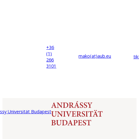
+36
(1)
mako(at)
aub
.eu
ti
266
3101