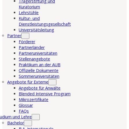
Trägerstiftung und
Kuratorium
Lehrstühle
Kultur- und
Dienstleistungsgesellschaft
Universitätsleitung
Partner
Förderer
Partnerländer
Partneruniversitäten
Stellenangebote
Praktikum an der AUB
Offizielle Dokumente
Sommeruniversitäten
Angebote für Externe
Angebote für Anwälte
Blended Intensive Program
Mikrozertifikate
Glossar
FAQs
udium und Lehre
Bachelor
B.A. Internationale