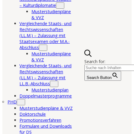
– Kulturdiplomatie
Musterstudienpläne
& VVZ
Vergleichende Staats- und
Rechtswissenschaften
(LL.M.) – Zulassung mit
Staatsexamen oder M.A.-
Abschluss
Musterstudienpläne
& VVZ
Search for:
Vergleichende Staats- und
Rechtswissenschaften
(LL.M.) – Zulassung mit
Search Button
LL.B.-Abschluss
Musterstudienplan
Doppelmasterprogramme
PHD
Musterstudienpläne & VVZ
Doktorschule
Promotionsverfahren
Formulare und Downloads
für DS