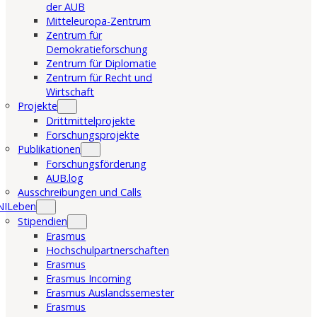
der AUB
Mitteleuropa-Zentrum
Zentrum für
Demokratieforschung
Zentrum für Diplomatie
Zentrum für Recht und
Wirtschaft
Projekte
Drittmittelprojekte
Forschungsprojekte
Publikationen
Forschungsförderung
AUB.log
Ausschreibungen und Calls
NILeben
Stipendien
Erasmus
Hochschulpartnerschaften
Erasmus
Erasmus Incoming
Erasmus Auslandssemester
Erasmus