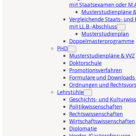
mit Staatsexamen oder M.A
Musterstudienpläne &
Vergleichende Staats- und 
mit LL.B.-Abschluss
Musterstudienplan
Doppelmasterprogramme
PHD
Musterstudienpläne & VVZ
Doktorschule
Promotionsverfahren
Formulare und Downloads 
Ordnungen und Rechtsvors
Lehrstühle
Geschichts- und Kulturwis
Politikwissenschaften
Rechtswissenschaften
Wirtschaftswissenschaften
Diplomatie
Herder-/Gastprofessuren