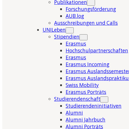
Publikationen
Forschungsförderung
AUB.log
Ausschreibungen und Calls
UNILeben
Stipendien
Erasmus
Hochschulpartnerschaften
Erasmus
Erasmus Incoming
Erasmus Auslandssemeste
Erasmus Auslandspraktik
Swiss Mobility
Erasmus Porträts
Studierendenschaft
Studierendeninitiativen
Alumni
Alumni Jahrbuch
Alumni Porträts