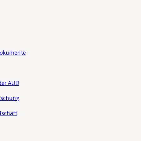
Dokumente
der AUB
rschung
tschaft