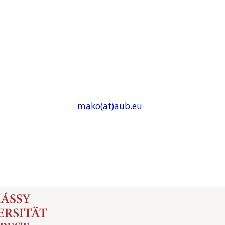
mako(at)
aub
.eu