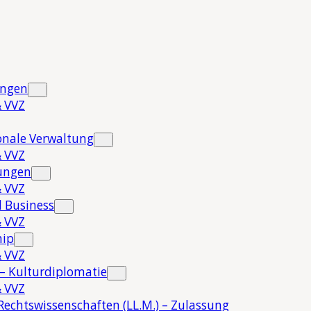
ungen
 VVZ
onale Verwaltung
 VVZ
hungen
 VVZ
 Business
 VVZ
hip
 VVZ
 – Kulturdiplomatie
 VVZ
Rechtswissenschaften (LL.M.) – Zulassung