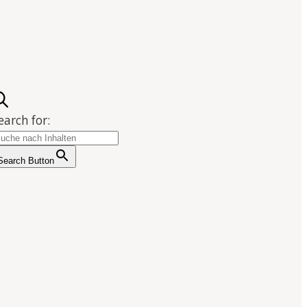
earch for:
Search Button