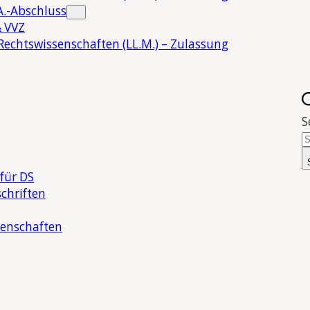
.-Abschluss
 VVZ
Rechtswissenschaften (LL.M.) – Zulassung
S
für DS
chriften
senschaften