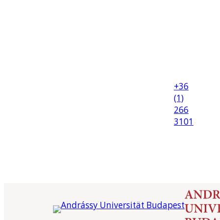
+36
(1)
266
3101