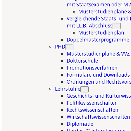
mit Staatsexamen oder M.A
Musterstudienpläne &
Vergleichende Staats- und 
mit LL.B.-Abschluss
Musterstudienplan
Doppelmasterprogramme
PHD
Musterstudienpläne & VVZ
Doktorschule
Promotionsverfahren
Formulare und Downloads 
Ordnungen und Rechtsvors
Lehrstühle
Geschichts- und Kulturwis
Politikwissenschaften
Rechtswissenschaften
Wirtschaftswissenschaften
Diplomatie
Herder-/Gastprofessuren