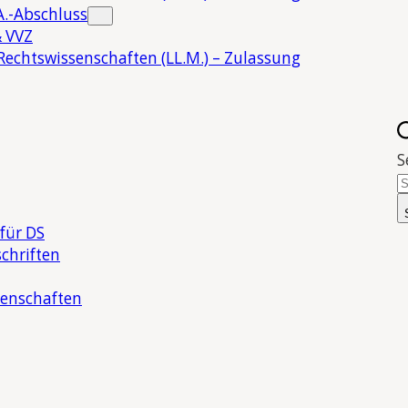
.-Abschluss
 VVZ
Rechtswissenschaften (LL.M.) – Zulassung
S
für DS
chriften
senschaften