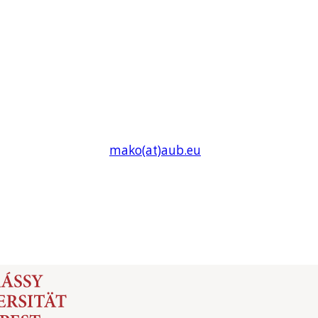
mako(at)
aub
.eu