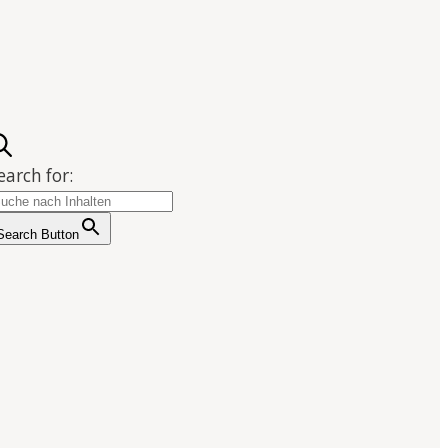
earch for:
Search Button