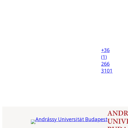
+36
(1)
266
3101