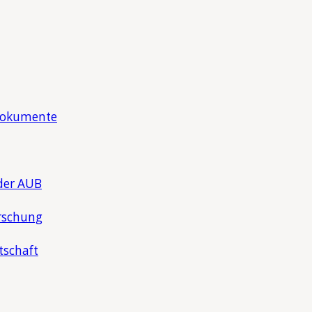
Dokumente
der AUB
rschung
tschaft