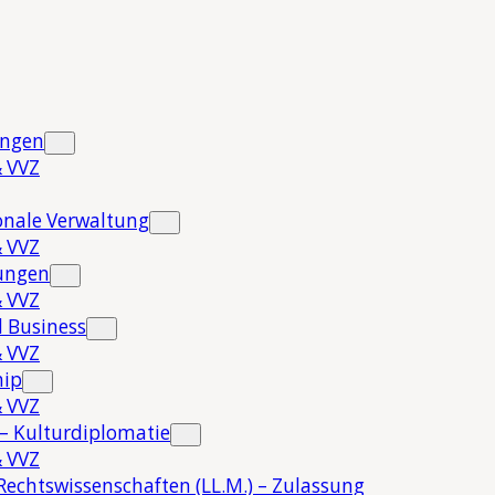
ungen
 VVZ
onale Verwaltung
 VVZ
hungen
 VVZ
 Business
 VVZ
hip
 VVZ
 – Kulturdiplomatie
 VVZ
Rechtswissenschaften (LL.M.) – Zulassung