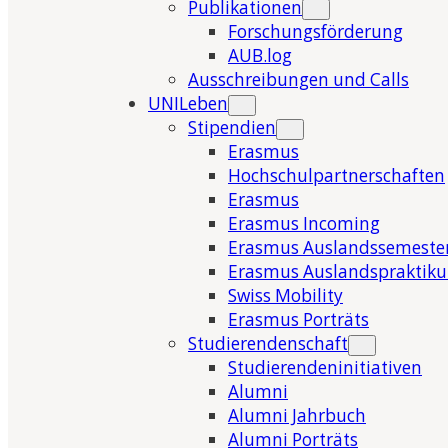
Publikationen
Forschungsförderung
AUB.log
Ausschreibungen und Calls
UNILeben
Stipendien
Erasmus
Hochschulpartnerschaften
Erasmus
Erasmus Incoming
Erasmus Auslandssemeste
Erasmus Auslandspraktik
Swiss Mobility
Erasmus Porträts
Studierendenschaft
Studierendeninitiativen
Alumni
Alumni Jahrbuch
Alumni Porträts