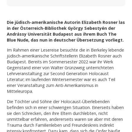
Die jüdisch-amerikanische Autorin Elizabeth Rosner las
in der Österreich-Bibliothek György Sebestyén der
Andrássy Universität Budapest aus ihrem Buch The
Blue Nude, das nun in deutscher Übersetzung vorliegt.
Im Rahmen einer Lesereise besuchte die in Berkeley lebende
jüdisch-amerikanische Schriftstellerin Elizabeth Rosner auch
Budapest. Bereits im Sommersester 2022 war ihr Werk
Gegenstand einer von Walter Grünzweig unterrichteten
Lehrveranstaltung zur Second Generation Holocaust
Literatur; im laufenden Wintersemester war es auch Teil
einer Veranstaltung zum Anti-Amerikanismus in
Mitteleuropa.
Die Töchter und Söhne der Holocaust-Überlebenden
befinden sich in einer schwierigen Situation. Einerseits haben
sie den Schrecken, den ihre Eltern durchlebten, nicht
unmittelbar erfahren, andererseits waren sie aber mit deren
Trauma durch Familienleben und Freundeskreis indirekt
intensiv konfrontiert. Dazu kam, dass sich die Opfer häufig