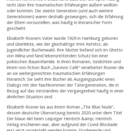
nicht über ihre traumatischen Erfahrungen äußern wollten
oder konnten. Die zweite Generation (und auch weitere
Generationen) waren deshalb gezwungen, sich die Erfahrung
der Eltern vorzustellen, was häufig in literarischer Form
geschieht.
Elizabeth Rosners Vater wurde 1929 in Hamburg geboren
und überlebte, wie der gleichaltrige Imre Kertész, als
Jugendlicher Buchenwald. Ihre Mutter befand sich im Ghetto
von Wilna und fand lebensrettenden Schutz bei einer
polnischen Bauernfamilie. In ihren Romanen, Gedichten und
ihrem non-fiction Buch „Survivor Café“ verarbeitet Rosner die
an sie weitergereichten traumatischen Erfahrungen
literarisch. Sie sieht ihre Bücher als Ausgangspunkt eines
Dialogs mit den Nachkommen der Tätergeneration, die in
Bezug auf das Verständnis der Vergangenheit häufig in einer
ähnlichen Situation sind.
Elizabeth Rosner las aus ihrem Roman „The Blue Nude“,
dessen deutsche Übersetzung bereits 2020 unter dem Titel
Der blaue Akt beim Leipziger Hentrich &amp; Hentrich
Verlag erschienen war, aber aufgrund der Covid-Blockade
erst jetzt vorgestellt werden konnte. Studierende und