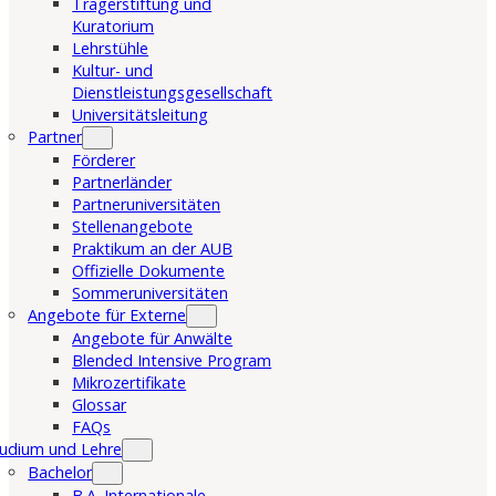
Trägerstiftung und
Kuratorium
Lehrstühle
Kultur- und
Dienstleistungsgesellschaft
Universitätsleitung
Partner
Förderer
Partnerländer
Partneruniversitäten
Stellenangebote
Praktikum an der AUB
Offizielle Dokumente
Sommeruniversitäten
Angebote für Externe
Angebote für Anwälte
Blended Intensive Program
Mikrozertifikate
Glossar
FAQs
udium und Lehre
Bachelor
B.A. Internationale