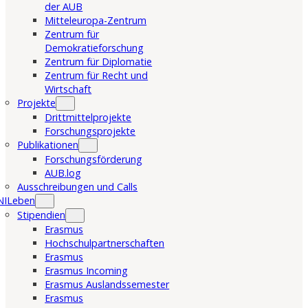
der AUB
Mitteleuropa-Zentrum
Zentrum für
Demokratieforschung
Zentrum für Diplomatie
Zentrum für Recht und
Wirtschaft
Projekte
Drittmittelprojekte
Forschungsprojekte
Publikationen
Forschungsförderung
AUB.log
Ausschreibungen und Calls
NILeben
Stipendien
Erasmus
Hochschulpartnerschaften
Erasmus
Erasmus Incoming
Erasmus Auslandssemester
Erasmus