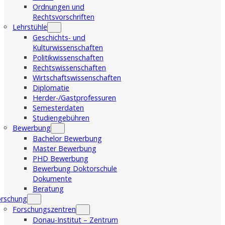
Ordnungen und
Rechtsvorschriften
Lehrstühle
Geschichts- und
Kulturwissenschaften
Politikwissenschaften
Rechtswissenschaften
Wirtschaftswissenschaften
Diplomatie
Herder-/Gastprofessuren
Semesterdaten
Studiengebühren
Bewerbung
Bachelor Bewerbung
Master Bewerbung
PHD Bewerbung
Bewerbung Doktorschule
Dokumente
Beratung
orschung
Forschungszentren
Donau-Institut – Zentrum