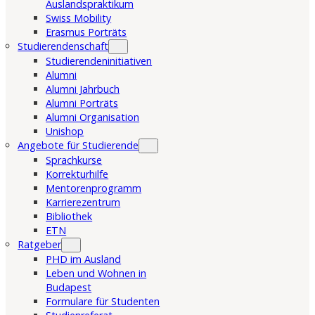
Auslandspraktikum
Swiss Mobility
Erasmus Porträts
Studierendenschaft
Studierendeninitiativen
Alumni
Alumni Jahrbuch
Alumni Porträts
Alumni Organisation
Unishop
Angebote für Studierende
Sprachkurse
Korrekturhilfe
Mentorenprogramm
Karrierezentrum
Bibliothek
ETN
Ratgeber
PHD im Ausland
Leben und Wohnen in
Budapest
Formulare für Studenten