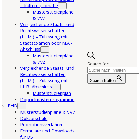
– Kulturdiplomatie
Musterstudienpläne
& VVZ
Vergleichende Staats- und
Rechtswissenschaften
(LL.M.) – Zulassung mit
Staatsexamen oder M.A.-
Abschluss
Musterstudienpläne
& VVZ
Search for:
Vergleichende Staats- und
Rechtswissenschaften
(LL.M.) – Zulassung mit
Search Button
LL.B.-Abschluss
Musterstudienplan
Doppelmasterprogramme
PHD
Musterstudienpläne & VVZ
Doktorschule
Promotionsverfahren
Formulare und Downloads
für DS