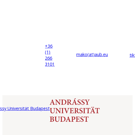
+36
(1)
mako(at)
aub
.eu
ti
266
3101