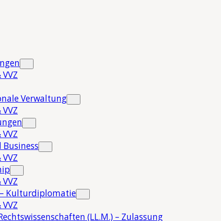
ungen
 VVZ
onale Verwaltung
 VVZ
hungen
 VVZ
 Business
 VVZ
hip
 VVZ
 – Kulturdiplomatie
 VVZ
Rechtswissenschaften (LL.M.) – Zulassung