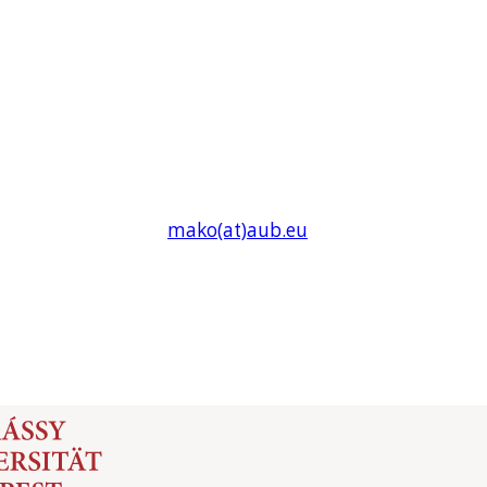
mako(at)
aub
.eu