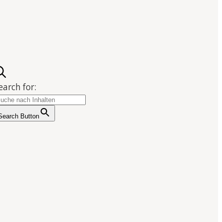
earch for:
Search Button