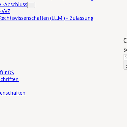
.-Abschluss
 VVZ
Rechtswissenschaften (LL.M.) – Zulassung
S
für DS
chriften
senschaften