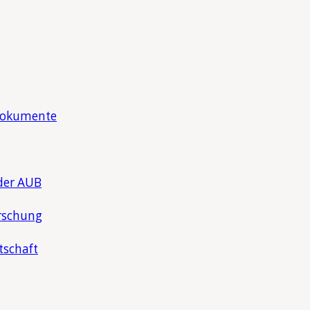
Dokumente
der AUB
rschung
tschaft