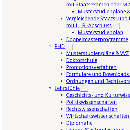
mit Staatsexamen oder M.A
Musterstudienpläne &
Vergleichende Staats- und 
mit LL.B.-Abschluss
Musterstudienplan
Doppelmasterprogramme
PHD
Musterstudienpläne & VVZ
Doktorschule
Promotionsverfahren
Formulare und Downloads 
Ordnungen und Rechtsvors
Lehrstühle
Geschichts- und Kulturwis
Politikwissenschaften
Rechtswissenschaften
Wirtschaftswissenschaften
Diplomatie
Herder-/Gastprofessuren