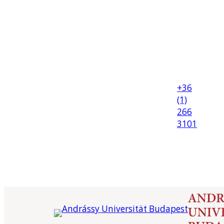
+36
(1)
266
3101