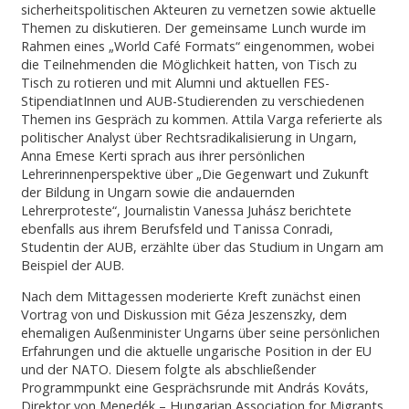
sicherheitspolitischen Akteuren zu vernetzen sowie aktuelle
Themen zu diskutieren. Der gemeinsame Lunch wurde im
Rahmen eines „World Café Formats“ eingenommen, wobei
die Teilnehmenden die Möglichkeit hatten, von Tisch zu
Tisch zu rotieren und mit Alumni und aktuellen FES-
StipendiatInnen und AUB-Studierenden zu verschiedenen
Themen ins Gespräch zu kommen. Attila Varga referierte als
politischer Analyst über Rechtsradikalisierung in Ungarn,
Anna Emese Kerti sprach aus ihrer persönlichen
Lehrerinnenperspektive über „Die Gegenwart und Zukunft
der Bildung in Ungarn sowie die andauernden
Lehrerproteste“, Journalistin Vanessa Juhász berichtete
ebenfalls aus ihrem Berufsfeld und Tanissa Conradi,
Studentin der AUB, erzählte über das Studium in Ungarn am
Beispiel der AUB.
Nach dem Mittagessen moderierte Kreft zunächst einen
Vortrag von und Diskussion mit Géza Jeszenszky, dem
ehemaligen Außenminister Ungarns über seine persönlichen
Erfahrungen und die aktuelle ungarische Position in der EU
und der NATO. Diesem folgte als abschließender
Programmpunkt eine Gesprächsrunde mit András Kováts,
Direktor von Menedék – Hungarian Association for Migrants,