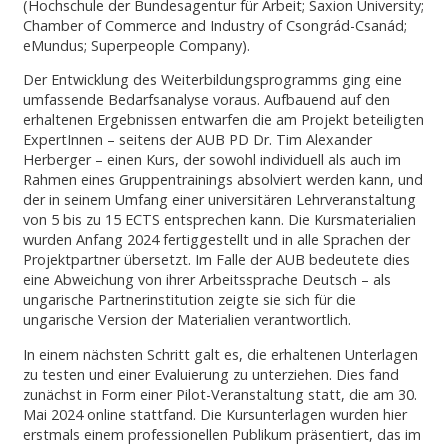
(Hochschule der Bundesagentur für Arbeit; Saxion University;
Chamber of Commerce and Industry of Csongrád-Csanád;
eMundus; Superpeople Company).
Der Entwicklung des Weiterbildungsprogramms ging eine
umfassende Bedarfsanalyse voraus. Aufbauend auf den
erhaltenen Ergebnissen entwarfen die am Projekt beteiligten
ExpertInnen – seitens der AUB PD Dr. Tim Alexander
Herberger – einen Kurs, der sowohl individuell als auch im
Rahmen eines Gruppentrainings absolviert werden kann, und
der in seinem Umfang einer universitären Lehrveranstaltung
von 5 bis zu 15 ECTS entsprechen kann. Die Kursmaterialien
wurden Anfang 2024 fertiggestellt und in alle Sprachen der
Projektpartner übersetzt. Im Falle der AUB bedeutete dies
eine Abweichung von ihrer Arbeitssprache Deutsch – als
ungarische Partnerinstitution zeigte sie sich für die
ungarische Version der Materialien verantwortlich.
In einem nächsten Schritt galt es, die erhaltenen Unterlagen
zu testen und einer Evaluierung zu unterziehen. Dies fand
zunächst in Form einer Pilot-Veranstaltung statt, die am 30.
Mai 2024 online stattfand. Die Kursunterlagen wurden hier
erstmals einem professionellen Publikum präsentiert, das im