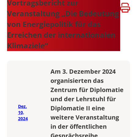
Vortragsbericht zur
Veranstaltung „Die Bedeutung
von Energiepolitik für das
Erreichen der internationalen
Klimaziele“
Am 3. Dezember 2024
organisierten das
Zentrum für Diplomatie
und der Lehrstuhl für
Dez.
Diplomatie II eine
10,
weitere Veranstaltung
2024
in der öffentlichen
Gesprächsreihe