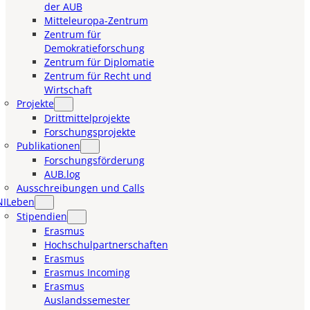
der AUB
Mitteleuropa-Zentrum
Zentrum für
Demokratieforschung
Zentrum für Diplomatie
Zentrum für Recht und
Wirtschaft
Projekte
Drittmittelprojekte
Forschungsprojekte
Publikationen
Forschungsförderung
AUB.log
Ausschreibungen und Calls
NILeben
Stipendien
Erasmus
Hochschulpartnerschaften
Erasmus
Erasmus Incoming
Erasmus
Auslandssemester