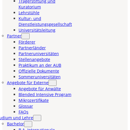
Trägerstiftung und
Kuratorium
Lehrstühle
Kultur- und
Dienstleistungsgesellschaft
Universitätsleitung
Partner
Förderer
Partnerländer
Partneruniversitäten
Stellenangebote
Praktikum an der AUB
Offizielle Dokumente
Sommeruniversitäten
Angebote für Externe
Angebote für Anwälte
Blended Intensive Program
Mikrozertifikate
Glossar
FAQs
udium und Lehre
Bachelor
B.A. Internationale