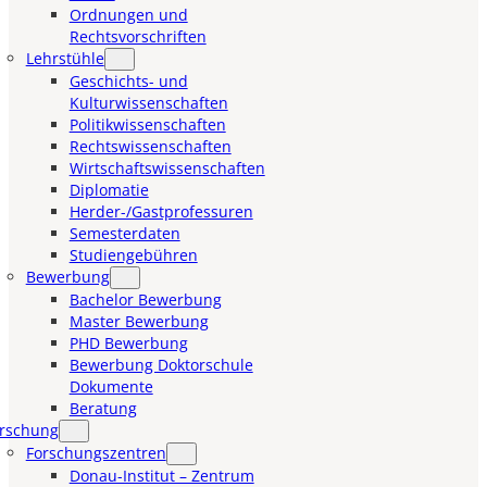
Ordnungen und
Rechtsvorschriften
Lehrstühle
Geschichts- und
Kulturwissenschaften
Politikwissenschaften
Rechtswissenschaften
Wirtschaftswissenschaften
Diplomatie
Herder-/Gastprofessuren
Semesterdaten
Studiengebühren
Bewerbung
Bachelor Bewerbung
Master Bewerbung
PHD Bewerbung
Bewerbung Doktorschule
Dokumente
Beratung
rschung
Forschungszentren
Donau-Institut – Zentrum