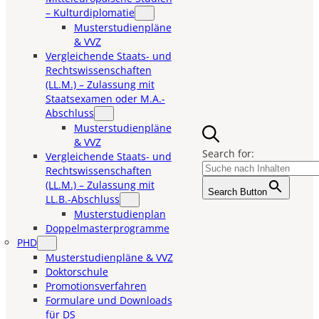
– Kulturdiplomatie
Musterstudienpläne
& VVZ
Vergleichende Staats- und
Rechtswissenschaften
(LL.M.) – Zulassung mit
Staatsexamen oder M.A.-
Abschluss
Musterstudienpläne
& VVZ
Search for:
Vergleichende Staats- und
Rechtswissenschaften
(LL.M.) – Zulassung mit
Search Button
LL.B.-Abschluss
Musterstudienplan
Doppelmasterprogramme
PHD
Musterstudienpläne & VVZ
Doktorschule
Promotionsverfahren
Formulare und Downloads
für DS